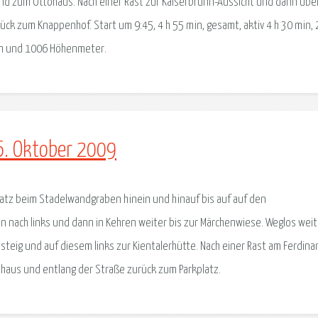
und zum Ottohaus. Nach einer Rast zur Kaiserbrunn-Aussicht und dann übe
ück zum Knappenhof. Start um 9:45, 4 h 55 min, gesamt, aktiv 4 h 30 min,
 km und 1006 Höhenmeter.
6. Oktober 2009
latz beim Stadelwandgraben hinein und hinauf bis auf auf den
n nach links und dann in Kehren weiter bis zur Märchenwiese. Weglos weit
steig und auf diesem links zur Kientalerhütte. Nach einer Rast am Ferdina
haus und entlang der Straße zurück zum Parkplatz.