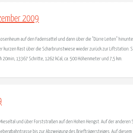
ezember 2009
n Losenheum auf den Fadensattel und dann über die "Dürre Leiten" hinunte
r kurzen Rast über die Scharbrunstwiese wieder zurück zur Liftstation. S
h 20min, 13367 Schritte, 1262 kCal, ca. 500 Höhenmeter und 7,5 km.
9
Mieseltal und über Forststraßen auf den Hohen Hengst. Auf der anderen 
ebergbahntrasse bis zur Abzweigung des Briefträgersteiges. Auf diesem