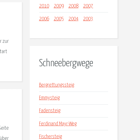
2010
2009
2008
2007
2006
2005
2004
2003
r zur
tart
Schneebergwege
Bergrettungssteig
Emmysteig
Fadensteig
Ferdinand Mayr-Weg
Seite
Fischersteig
 über