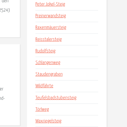
r den
Peter Jokel-Steig
 25243
Preinerwandsteig
Raxenmäuersteig
Reisstalersteig
Rudolfsteig
Schlangenweg
Staudengraben
Wildfährte
er
Teufelsbadstubensteig
nd-
Törlweg
Waxriegelsteig