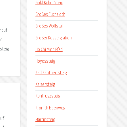
Göbl Kühn-Steig
Großes Fuchsloch
Großes Wolfstal
inauf
Großer Kesselgraben
e.
steig.
Ho Chi Minh Pfad
Hoyossteig
Karl Kantner-Steig
Kaisersteig
Kontruszsteig
Kronich Eisenweg
auf
Martinsteig