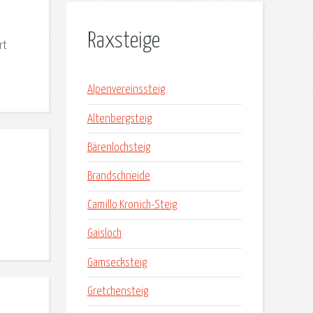
Raxsteige
rt
Alpenvereinssteig
Altenbergsteig
Bärenlochsteig
Brandschneide
Camillo Kronich-Steig
Gaisloch
Gamsecksteig
Gretchensteig