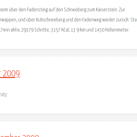
heim über den Fadensteig auf den Schneeberg zum Kaiserstein. Zur
terwappen, und über Kuhschneeberg und den Fadenweg wieder zurück: Sta
17min aktiv, 29379 Schritte, 3157 kCal, 13.9 km und 1430 Höhenmeter.
r 2009
nitz