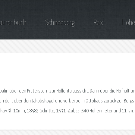
ourenbuch
Schneeberg
Rax
Hohe
bahn über den Praterstern zur Höllentalaussicht. Dann über die Hofhalt u
n dort über den Jakobskogel und vorbei beim Ottohaus zurück zur Bergst
ktiv 3h 10min, 18583 Schritte, 1531 kCal, ca. 540 Höhenmeter und 11 km.