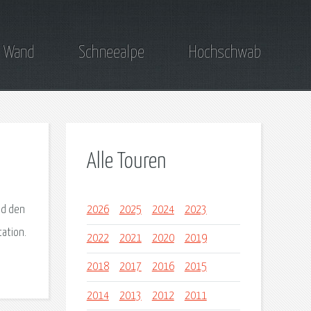
 Wand
Schneealpe
Hochschwab
Alle Touren
nd den
2026
2025
2024
2023
ation.
2022
2021
2020
2019
2018
2017
2016
2015
2014
2013
2012
2011