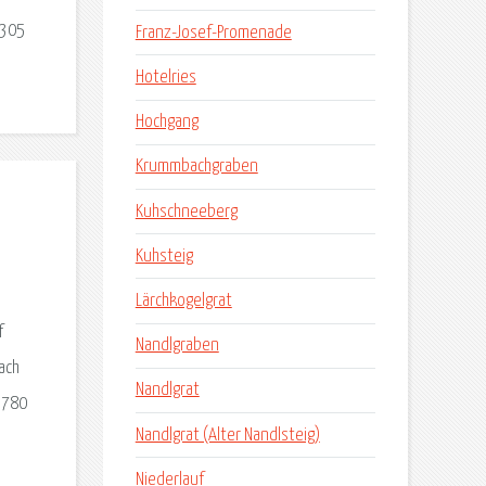
0305
Franz-Josef-Promenade
Hotelries
Hochgang
Krummbachgraben
Kuhschneeberg
Kuhsteig
Lärchkogelgrat
f
Nandlgraben
ach
Nandlgrat
,780
Nandlgrat (Alter Nandlsteig)
Niederlauf