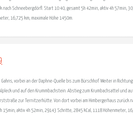
ck nach Schneebergdörfl. Start 10:40, gesamt 5h 42min, aktiv 4h 57min, 3
nmeter, 16,725 km, maximale Höhe 1450m.
9
Gahns, vorbei an der Daphne-Quelle bis zum Bürschhof. Weiter in Richtung
m Alpleck und auf den Krummbachstein. Abstieg zum Krumbachsattel und au
ststraße zur Ternitzerhütte. Von dort vorbei am Himbergerhaus zurück n
5h 15min, aktiv 4h 52min, 29143 Schritte, 2845 kCal, 1118 Höhenmeter, 16