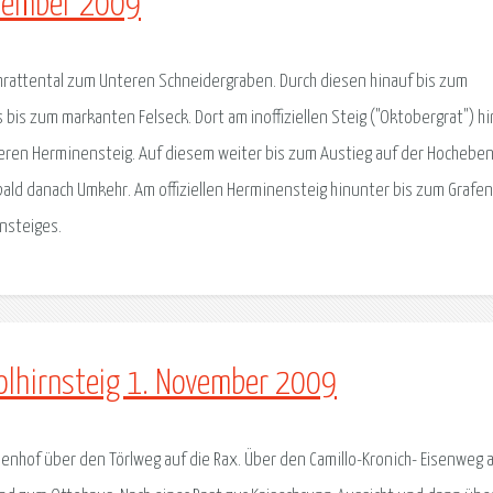
ovember 2009
rattental zum Unteren Schneidergraben. Durch diesen hinauf bis zum
s bis zum markanten Felseck. Dort am inoffiziellen Steig ("Oktobergrat") h
eren Herminensteig. Auf diesem weiter bis zum Austieg auf der Hocheben
ald danach Umkehr. Am offiziellen Herminensteig hinunter bis zum Grafen
nsteiges.
olhirnsteig 1. November 2009
enhof über den Törlweg auf die Rax. Über den Camillo-Kronich- Eisenweg 