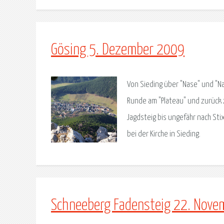
Gösing 5. Dezember 2009
Von Sieding über "Nase" und "N
Runde am "Plateau" und zurück 
Jagdsteig bis ungefähr nach St
bei der Kirche in Sieding.
Schneeberg Fadensteig 22. Nov