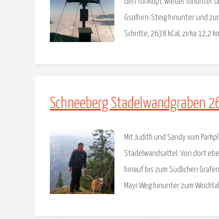
den Törlkopf, wieder hinunter 
Gsolhirn-Steig hinunter und zur
Schritte, 2638 kCal, zirka 12,2
Schneeberg Stadelwandgraben 2
Mit Judith und Sandy vom Parkp
Stadelwandsattel. Von dort ebe
hinauf bis zum Südlichen Grafen
Mayr-Weg hinunter zum Weichtal