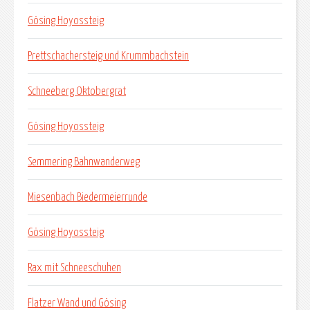
Gösing Hoyossteig
Prettschachersteig und Krummbachstein
Schneeberg Oktobergrat
Gösing Hoyossteig
Semmering Bahnwanderweg
Miesenbach Biedermeierrunde
Gösing Hoyossteig
Rax mit Schneeschuhen
Flatzer Wand und Gösing