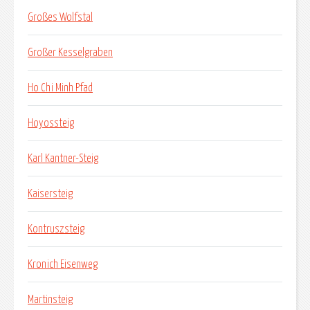
Großes Wolfstal
Großer Kesselgraben
Ho Chi Minh Pfad
Hoyossteig
Karl Kantner-Steig
Kaisersteig
Kontruszsteig
Kronich Eisenweg
Martinsteig