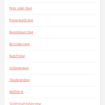
Peter Jokel-Steig
Preinerwandsteig
Raxenmäuersteig
Reisstalersteig
Rudolfsteig
Schlangenweg
Staudengraben
Wildfährte
Teufelsbadstubensteig