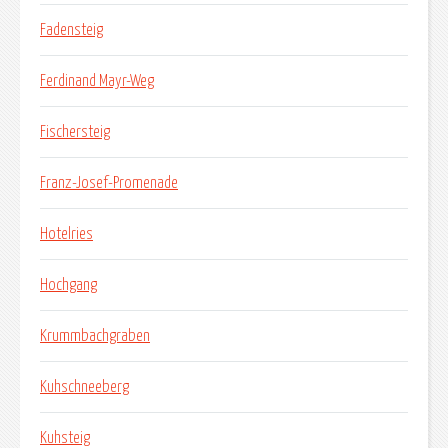
Fadensteig
Ferdinand Mayr-Weg
Fischersteig
Franz-Josef-Promenade
Hotelries
Hochgang
Krummbachgraben
Kuhschneeberg
Kuhsteig