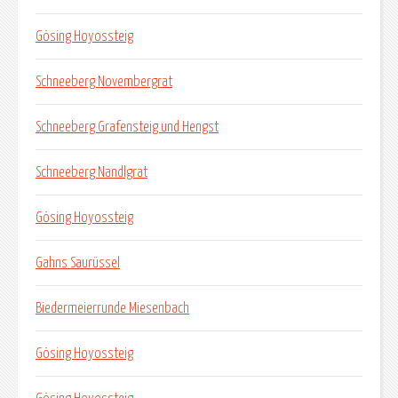
Gösing Hoyossteig
Schneeberg Novembergrat
Schneeberg Grafensteig und Hengst
Schneeberg Nandlgrat
Gösing Hoyossteig
Gahns Saurüssel
Biedermeierrunde Miesenbach
Gösing Hoyossteig