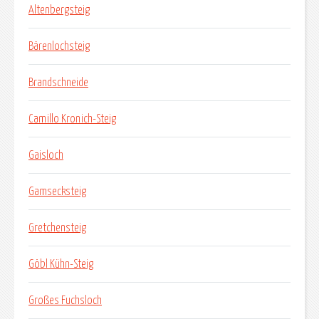
Altenbergsteig
Bärenlochsteig
Brandschneide
Camillo Kronich-Steig
Gaisloch
Gamsecksteig
Gretchensteig
Göbl Kühn-Steig
Großes Fuchsloch