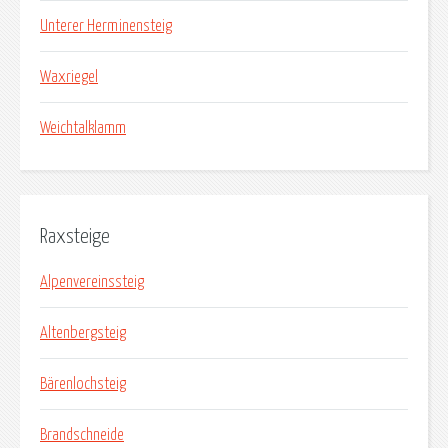
Unterer Herminensteig
Waxriegel
Weichtalklamm
Raxsteige
Alpenvereinssteig
Altenbergsteig
Bärenlochsteig
Brandschneide