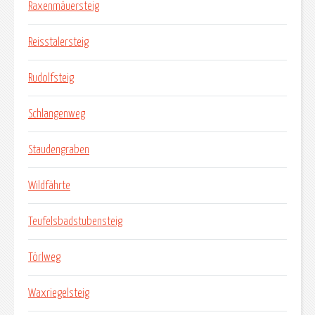
Raxenmäuersteig
Reisstalersteig
Rudolfsteig
Schlangenweg
Staudengraben
Wildfährte
Teufelsbadstubensteig
Törlweg
Waxriegelsteig