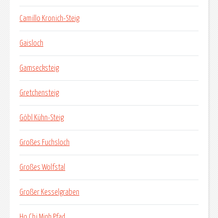
Camillo Kronich-Steig
Gaisloch
Gamsecksteig
Gretchensteig
Göbl Kühn-Steig
Großes Fuchsloch
Großes Wolfstal
Großer Kesselgraben
Ho Chi Minh Pfad