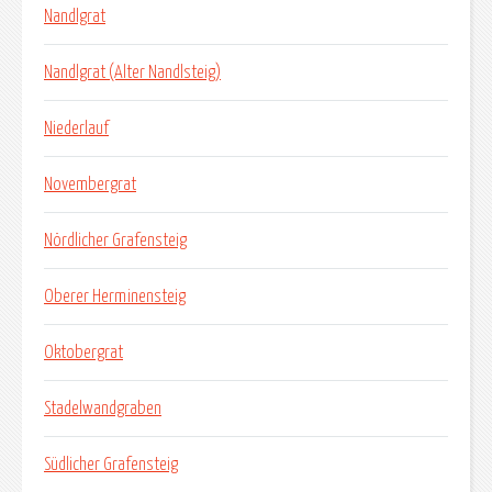
Nandlgrat
Nandlgrat (Alter Nandlsteig)
Niederlauf
Novembergrat
Nördlicher Grafensteig
Oberer Herminensteig
Oktobergrat
Stadelwandgraben
Südlicher Grafensteig