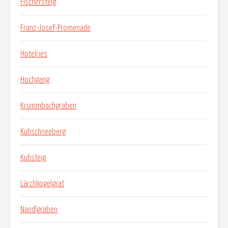
Fischersteig
Franz-Josef-Promenade
Hotelries
Hochgang
Krummbachgraben
Kuhschneeberg
Kuhsteig
Lärchkogelgrat
Nandlgraben