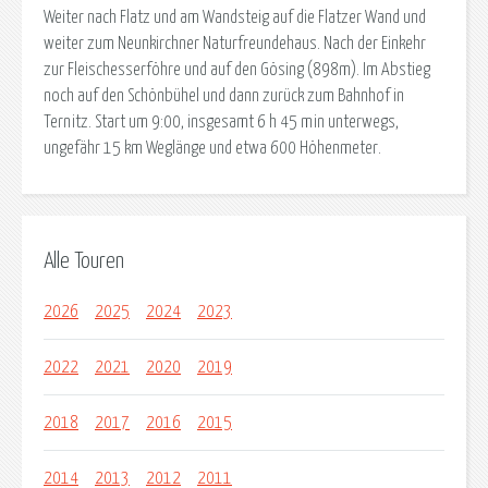
Weiter nach Flatz und am Wandsteig auf die Flatzer Wand und
weiter zum Neunkirchner Naturfreundehaus. Nach der Einkehr
zur Fleischesserföhre und auf den Gösing (898m). Im Abstieg
noch auf den Schönbühel und dann zurück zum Bahnhof in
Ternitz. Start um 9:00, insgesamt 6 h 45 min unterwegs,
ungefähr 15 km Weglänge und etwa 600 Höhenmeter.
Alle Touren
2026
2025
2024
2023
2022
2021
2020
2019
2018
2017
2016
2015
2014
2013
2012
2011