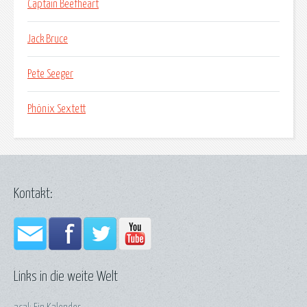
Captain Beefheart
Jack Bruce
Pete Seeger
Phönix Sextett
Kontakt:
Links in die weite Welt