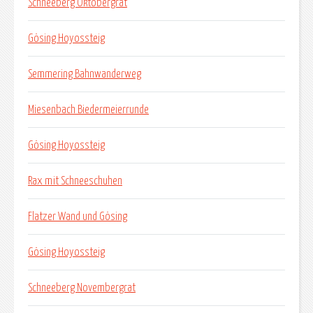
Schneeberg Oktobergrat
Gösing Hoyossteig
Semmering Bahnwanderweg
Miesenbach Biedermeierrunde
Gösing Hoyossteig
Rax mit Schneeschuhen
Flatzer Wand und Gösing
Gösing Hoyossteig
Schneeberg Novembergrat