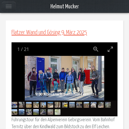
Helmut Mucker
Flatzer Wand und Gösing 9. März 2025
1
/
21
9:00 Abmarsch Bahnhof Ternitz
Führungstour für den Alpenverein Gebirgsverein. Vom Bahnhof
Ternitz über den Kindlwald zum Bildstock zu den Elf Leichen.