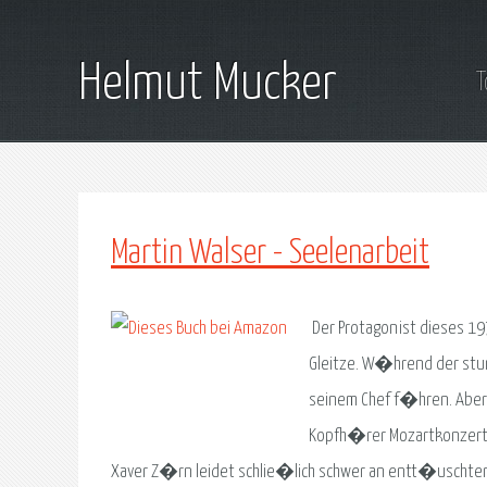
Helmut Mucker
T
Martin Walser - Seelenarbeit
Der Protagonist dieses 19
Gleitze. W�hrend der stu
seinem Chef f�hren. Aber 
Kopfh�rer Mozartkonzert
Xaver Z�rn leidet schlie�lich schwer an entt�uschter E