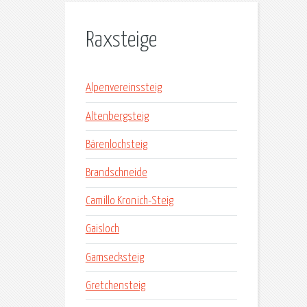
Raxsteige
Alpenvereinssteig
Altenbergsteig
Bärenlochsteig
Brandschneide
Camillo Kronich-Steig
Gaisloch
Gamsecksteig
Gretchensteig