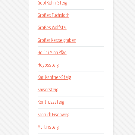
Göbl Kühn-Steig
Großes Fuchsloch
Großes Wolfstal
Großer Kesselgraben
Ho Chi Minh Pfad
Hoyossteig
Karl Kantner-Steig
Kaisersteig
Kontruszsteig
Kronich Eisenweg
Martinsteig