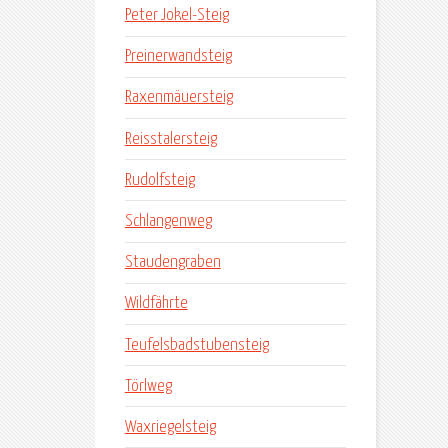
Peter Jokel-Steig
Preinerwandsteig
Raxenmäuersteig
Reisstalersteig
Rudolfsteig
Schlangenweg
Staudengraben
Wildfährte
Teufelsbadstubensteig
Törlweg
Waxriegelsteig