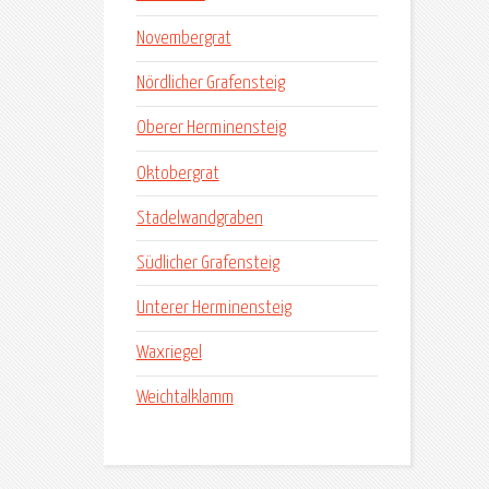
Novembergrat
Nördlicher Grafensteig
Oberer Herminensteig
Oktobergrat
Stadelwandgraben
Südlicher Grafensteig
Unterer Herminensteig
Waxriegel
Weichtalklamm