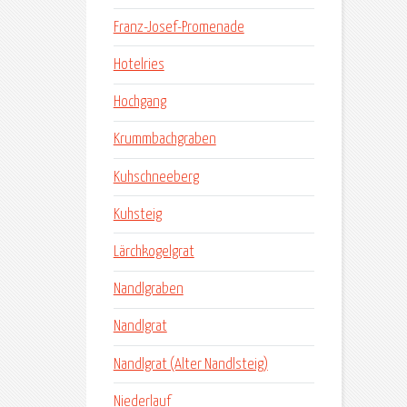
Franz-Josef-Promenade
Hotelries
Hochgang
Krummbachgraben
Kuhschneeberg
Kuhsteig
Lärchkogelgrat
Nandlgraben
Nandlgrat
Nandlgrat (Alter Nandlsteig)
Niederlauf