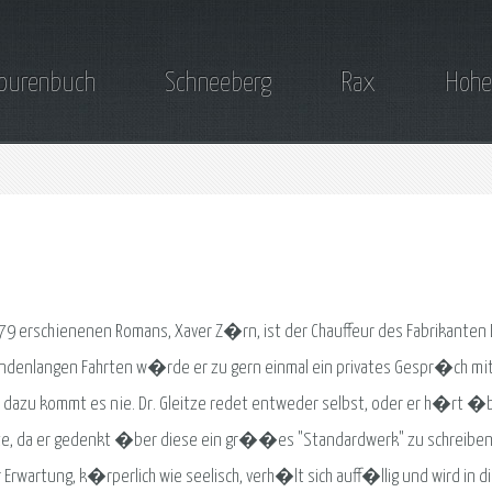
ourenbuch
Schneeberg
Rax
Hohe
79 erschienenen Romans, Xaver Z�rn, ist der Chauffeur des Fabrikanten 
ndenlangen Fahrten w�rde er zu gern einmal ein privates Gespr�ch mi
dazu kommt es nie. Dr. Gleitze redet entweder selbst, oder er h�rt �
e, da er gedenkt �ber diese ein gr��es "Standardwerk" zu schreiben
rwartung, k�rperlich wie seelisch, verh�lt sich auff�llig und wird in d