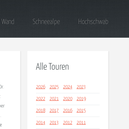
 Wand
Schneealpe
Hochschwab
Alle Touren
Dr.
2026
2025
2024
2023
t
2022
2021
2020
2019
ber
2018
2017
2016
2015
.
2014
2013
2012
2011
ie