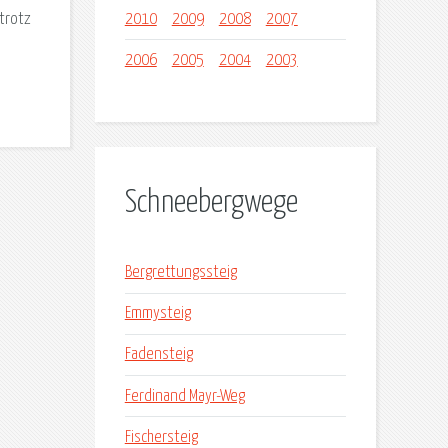
2010
2009
2008
2007
trotz
2006
2005
2004
2003
Schneebergwege
Bergrettungssteig
Emmysteig
Fadensteig
Ferdinand Mayr-Weg
Fischersteig