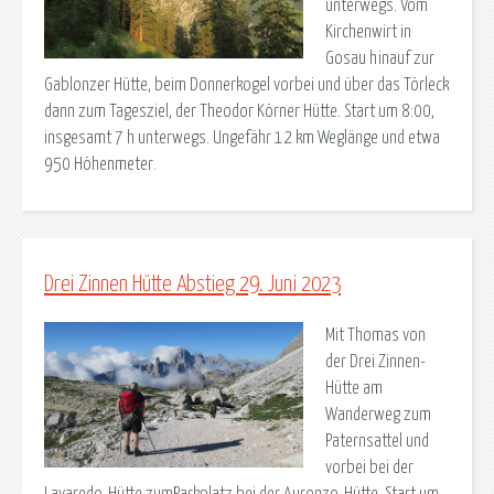
unterwegs. Vom
Kirchenwirt in
Gosau hinauf zur
Gablonzer Hütte, beim Donnerkogel vorbei und über das Törleck
dann zum Tagesziel, der Theodor Körner Hütte. Start um 8:00,
insgesamt 7 h unterwegs. Ungefähr 12 km Weglänge und etwa
950 Höhenmeter.
Drei Zinnen Hütte Abstieg 29. Juni 2023
Mit Thomas von
der Drei Zinnen-
Hütte am
Wanderweg zum
Paternsattel und
vorbei bei der
Lavaredo-Hütte zumParkplatz bei der Auronzo-Hütte. Start um