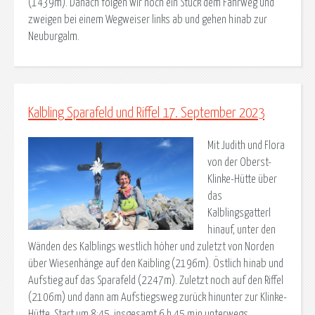
(1439m). Danach folgen wir noch ein Stück dem Fahrweg und
zweigen bei einem Wegweiser links ab und gehen hinab zur
Neuburgalm.
Kalbling Sparafeld und Riffel 17. September 2023
Mit Judith und Flora
von der Oberst-
Klinke-Hütte über
das
Kalblingsgatterl
hinauf, unter den
Wänden des Kalblings westlich höher und zuletzt von Norden
über Wiesenhänge auf den Kaibling (2196m). Östlich hinab und
Aufstieg auf das Sparafeld (2247m). Zuletzt noch auf den Riffel
(2106m) und dann am Aufstiegsweg zurück hinunter zur Klinke-
Hütte. Start um 8:45, insgesamt 6 h 45 min unterwegs,