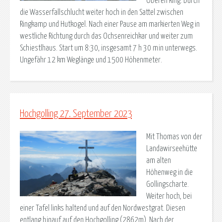
Oberen Ring. Durch
die Wasserfallschlucht weiter hoch in den Sattel zwischen
Ringkamp und Hutkogel. Nach einer Pause am markierten Weg in
westliche Richtung durch das Ochsenreichkar und weiter zum
Schiestlhaus. Start um 8:30, insgesamt 7 h 30 min unterwegs.
Ungefähr 12 km Weglänge und 1500 Höhenmeter.
Hochgolling 27. September 2023
Mit Thomas von der
Landawirseehütte
am alten
Höhenweg in die
Gollingscharte.
Weiter hoch, bei
einer Tafel links haltend und auf den Nordwestgrat. Diesen
entlang hinauf auf den Hochgolling (2862m). Nach der