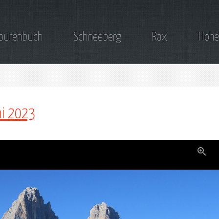
ourenbuch
Schneeberg
Rax
Hohe
ni 2023