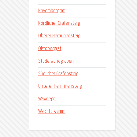
Novembergrat
Nördlicher Grafensteig
Oberer Herminensteig
Oktobergrat
Stadelwandgraben
Südlicher Grafensteig
Unterer Herminensteig
Waxriegel
Weichtalklamm