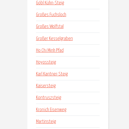
Göbl Kühn-Steig
Großes Fuchsloch
Großes Wolfstal
Großer Kesselgraben
Ho Chi Minh Pfad
Hoyossteig
Karl Kantner-Steig
Kaisersteig
Kontruszsteig
Kronich Eisenweg
Martinsteig