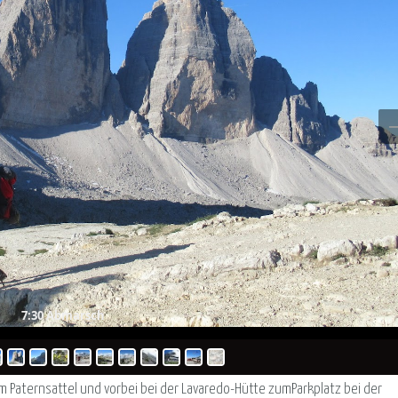
7:30 Abmarsch
 Paternsattel und vorbei bei der Lavaredo-Hütte zumParkplatz bei der