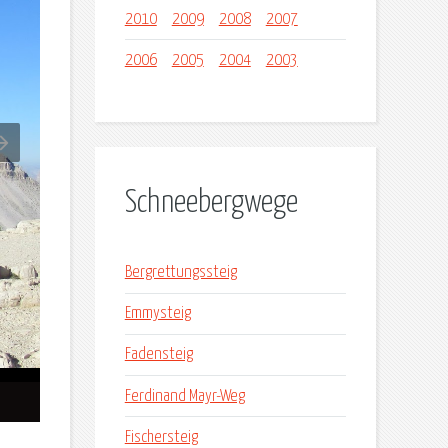
2010
2009
2008
2007
2006
2005
2004
2003
Schneebergwege
Bergrettungssteig
Emmysteig
Fadensteig
Ferdinand Mayr-Weg
Fischersteig