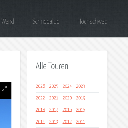
 Wand
Schneealpe
Hochschwab
Alle Touren
2026
2025
2024
2023
2022
2021
2020
2019
2018
2017
2016
2015
2014
2013
2012
2011