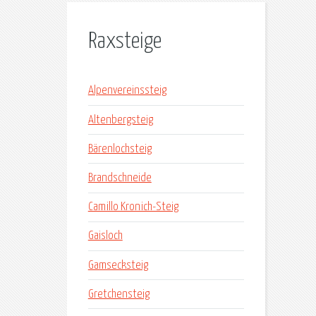
Raxsteige
Alpenvereinssteig
Altenbergsteig
Bärenlochsteig
Brandschneide
Camillo Kronich-Steig
Gaisloch
Gamsecksteig
Gretchensteig