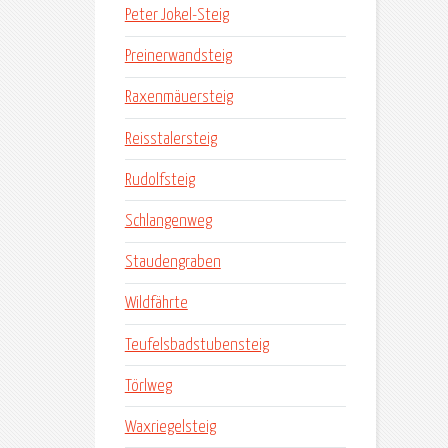
Peter Jokel-Steig
Preinerwandsteig
Raxenmäuersteig
Reisstalersteig
Rudolfsteig
Schlangenweg
Staudengraben
Wildfährte
Teufelsbadstubensteig
Törlweg
Waxriegelsteig