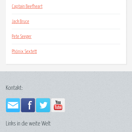
Captain Beefheart
Jack Bruce
Pete Seeger
Phönix Sextett
Kontakt:
Links in die weite Welt