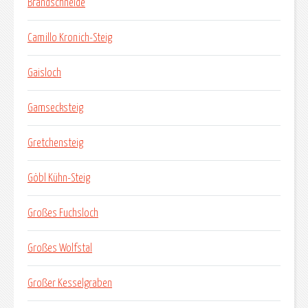
Brandschneide
Camillo Kronich-Steig
Gaisloch
Gamsecksteig
Gretchensteig
Göbl Kühn-Steig
Großes Fuchsloch
Großes Wolfstal
Großer Kesselgraben