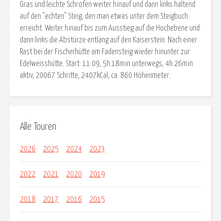
Gras und leichte Schrofen weiter hinauf und dann links haltend
auf den "echten" Steig, den man etwas unter dem Steigbuch
erreicht. Weiter hinauf bis zum Ausstieg auf die Hochebene und
dann links die Abstürze entlang auf den Kaiserstein. Nach einer
Rast bei der Fischerhütte am Fadensteig wieder hinunter zur
Edelweisshütte. Start: 11:09, 5h 18min unterwegs, 4h 26min
aktiv, 20067 Schritte, 2407kCal, ca. 860 Höhenmeter.
Alle Touren
2026
2025
2024
2023
2022
2021
2020
2019
2018
2017
2016
2015