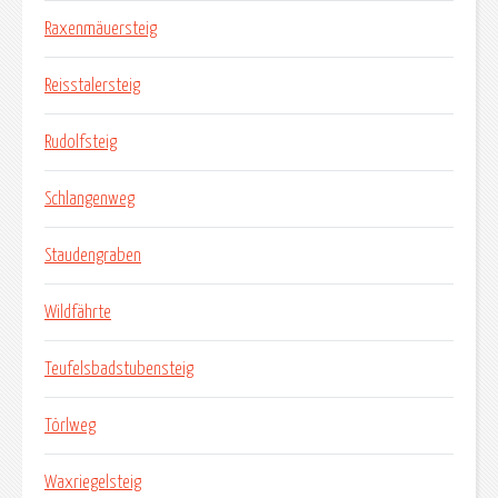
Raxenmäuersteig
Reisstalersteig
Rudolfsteig
Schlangenweg
Staudengraben
Wildfährte
Teufelsbadstubensteig
Törlweg
Waxriegelsteig