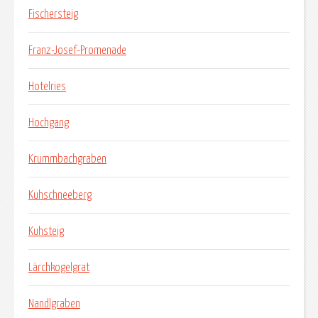
Fischersteig
Franz-Josef-Promenade
Hotelries
Hochgang
Krummbachgraben
Kuhschneeberg
Kuhsteig
Lärchkogelgrat
Nandlgraben