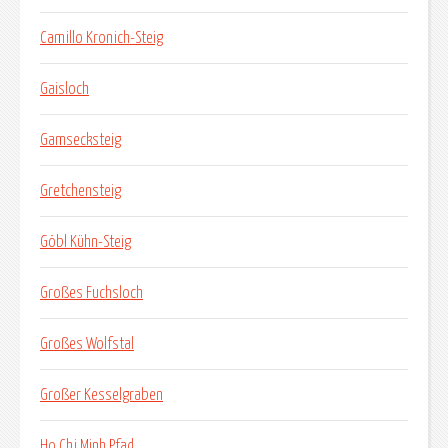
Camillo Kronich-Steig
Gaisloch
Gamsecksteig
Gretchensteig
Göbl Kühn-Steig
Großes Fuchsloch
Großes Wolfstal
Großer Kesselgraben
Ho Chi Minh Pfad