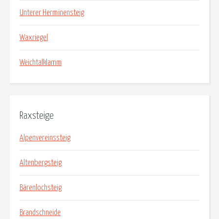
Unterer Herminensteig
Waxriegel
Weichtalklamm
Raxsteige
Alpenvereinssteig
Altenbergsteig
Bärenlochsteig
Brandschneide