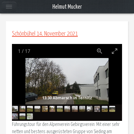
Helmut Mucker
Schönbühel 14. November 2021
1
/
17
13:30 Abmarsch in Ternitz
Führungstour für den Alpenverein Gebirgsverein: Mit einer sehr
netten und bestens ausgerüsteten Gruppe von Sieding am