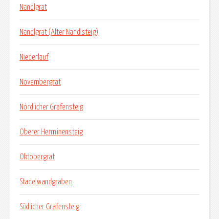
Nandlgrat
Nandlgrat (Alter Nandlsteig)
Niederlauf
Novembergrat
Nördlicher Grafensteig
Oberer Herminensteig
Oktobergrat
Stadelwandgraben
Südlicher Grafensteig