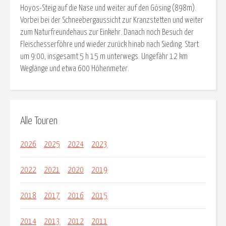
Hoyos-Steig auf die Nase und weiter auf den Gösing (898m).
Vorbei bei der Schneebergaussicht zur Kranzstetten und weiter
zum Naturfreundehaus zur Einkehr. Danach noch Besuch der
Fleischesserföhre und wieder zurück hinab nach Sieding. Start
um 9:00, insgesamt 5 h 15 m unterwegs. Ungefähr 12 km
Weglänge und etwa 600 Höhenmeter.
Alle Touren
2026
2025
2024
2023
2022
2021
2020
2019
2018
2017
2016
2015
2014
2013
2012
2011