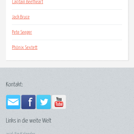
Captain Beefheart
Jack Bruce
Pete Seeger
Phönix Sextett
Kontakt:
Links in die weite Welt