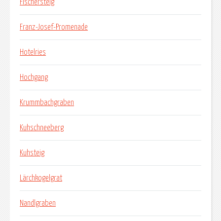
Fischersteig
Franz-Josef-Promenade
Hotelries
Hochgang
Krummbachgraben
Kuhschneeberg
Kuhsteig
Lärchkogelgrat
Nandlgraben