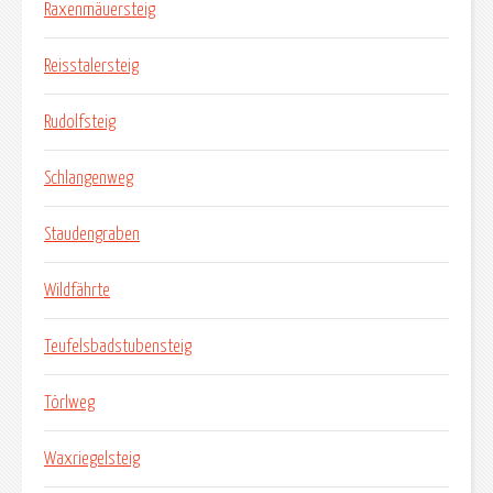
Raxenmäuersteig
Reisstalersteig
Rudolfsteig
Schlangenweg
Staudengraben
Wildfährte
Teufelsbadstubensteig
Törlweg
Waxriegelsteig