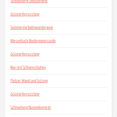
Schneeberg Oktobergrat
Gösing Hoyossteig
Semmering Bahnwanderweg
Miesenbach Biedermeierrunde
Gösing Hoyossteig
Rax mit Schneeschuhen
Flatzer Wand und Gösing
Gösing Hoyossteig
Schneeberg Novembergrat