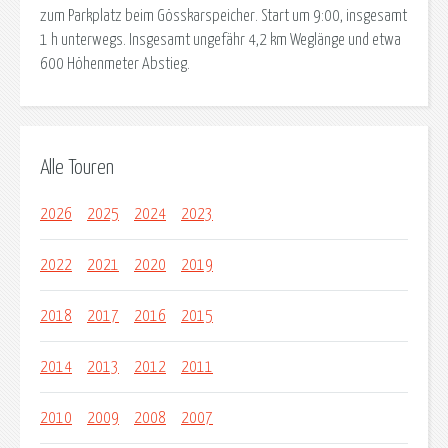
zum Parkplatz beim Gösskarspeicher. Start um 9:00, insgesamt
1 h unterwegs. Insgesamt ungefähr 4,2 km Weglänge und etwa
600 Höhenmeter Abstieg.
Alle Touren
2026
2025
2024
2023
2022
2021
2020
2019
2018
2017
2016
2015
2014
2013
2012
2011
2010
2009
2008
2007