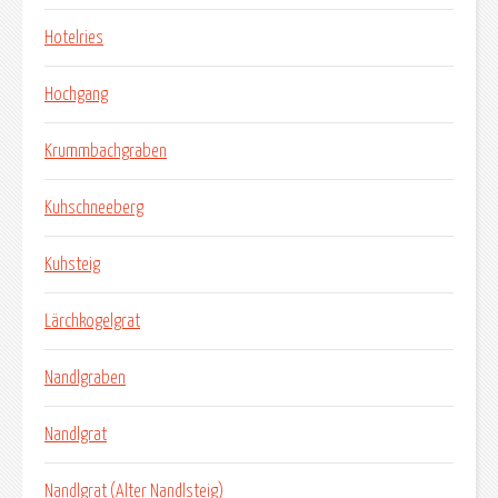
Hotelries
Hochgang
Krummbachgraben
Kuhschneeberg
Kuhsteig
Lärchkogelgrat
Nandlgraben
Nandlgrat
Nandlgrat (Alter Nandlsteig)