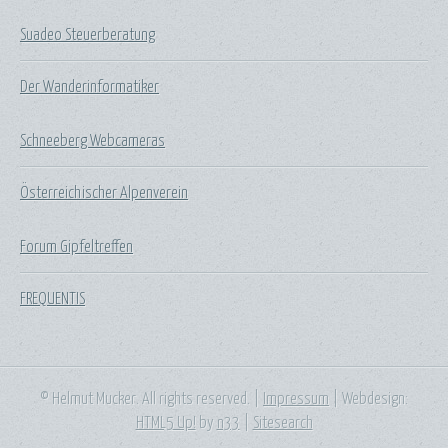
Suadeo Steuerberatung
Der Wanderinformatiker
Schneeberg Webcameras
Österreichischer Alpenverein
Forum Gipfeltreffen
FREQUENTIS
© Helmut Mucker. All rights reserved. |
Impressum
| Webdesign:
HTML5 Up!
by
n33
|
Sitesearch