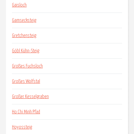
Gaisloch
Gamsecksteig
Gretchensteig
Göbl Kühn-Steig
Großes Fuchsloch
Großes Wolfstal
Großer Kesselgraben
Ho Chi Minh Pfad
Hoyossteig