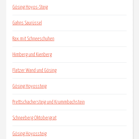
Gösing Hoyos-Steig
Gahns Saurüssel
Rax mit Schneeschuhen
Himberg und Kienberg
Flatzer Wand und Gösing
Gösing Hoyossteig
Prettschachersteig und Krummbachstein
Schneeberg Oktobergrat
Gösing Hoyossteig