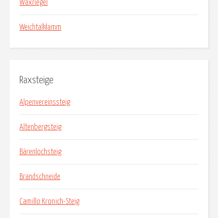
Waxriegel
Weichtalklamm
Raxsteige
Alpenvereinssteig
Altenbergsteig
Bärenlochsteig
Brandschneide
Camillo Kronich-Steig