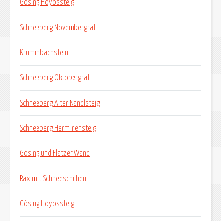
Gösing Hoyossteig
Schneeberg Novembergrat
Krummbachstein
Schneeberg Oktobergrat
Schneeberg Alter Nandlsteig
Schneeberg Herminensteig
Gösing und Flatzer Wand
Rax mit Schneeschuhen
Gösing Hoyossteig