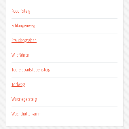
Rudolfsteig
Schlangenweg
Staudengraben
Wildfährte
Teufelsbadstubensteig
Törlweg
Waxriegelsteig
Wachthüttelkamm