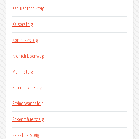
Karl Kantner-Steig
Kaisersteig
Kontruszsteig
Kronich Eisenweg
Martinsteig
Peter Jokel-Steig
Preinerwandsteig
Raxenmäuersteig
Reisstalersteig