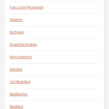
Franz-Josef-Promenade
Hotelries
Hochgang
Krummbachgraben
Kuhschneeberg
Kuhsteig
Lärchkogelgrat
Nandlgraben
Nandlgrat