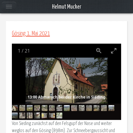
Helmut Mucker
Gösing 1. Mai 2021
1
/
21
13:00 Abmarsch bei der Kirche in Sieding
Von Sieding zunächst auf den Felsgupf der Nase und weiter
weglos auf den Gösing (898m). Zur Schneebergaussicht und