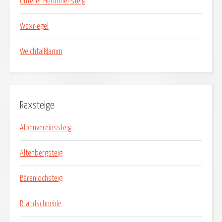
Unterer Herminensteig
Waxriegel
Weichtalklamm
Raxsteige
Alpenvereinssteig
Altenbergsteig
Bärenlochsteig
Brandschneide