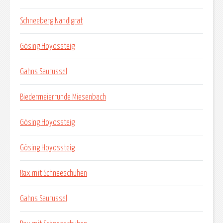
Schneeberg Nandlgrat
Gösing Hoyossteig
Gahns Saurüssel
Biedermeierrunde Miesenbach
Gösing Hoyossteig
Gösing Hoyossteig
Rax mit Schneeschuhen
Gahns Saurüssel