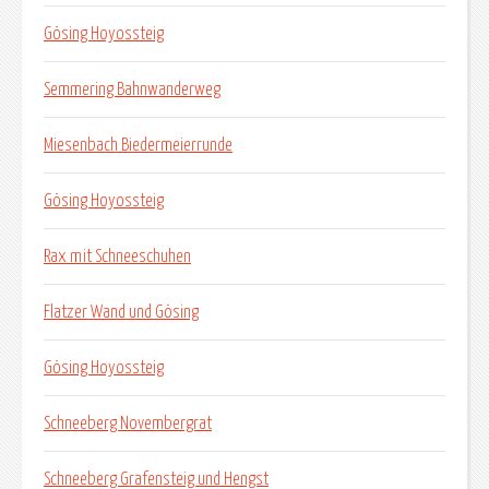
Gösing Hoyossteig
Semmering Bahnwanderweg
Miesenbach Biedermeierrunde
Gösing Hoyossteig
Rax mit Schneeschuhen
Flatzer Wand und Gösing
Gösing Hoyossteig
Schneeberg Novembergrat
Schneeberg Grafensteig und Hengst