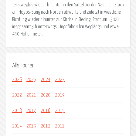
teils weglos wieder hinunter in den Sattel bei der Nase. ein Stück
am Hoyos-Steig nach Norden abwärts und zuletzt in westliche
Richtung wieder hinunter zur Kirche in Sieding. Start um 13:00,
insgesamt 3 h unterwegs. Ungefähr 4 km Weglänge und etwa
430 Höhenmeter.
Alle Touren
2026
2025
2024
2023
2022
2021
2020
2019
2018
2017
2016
2015
2014
2013
2012
2011