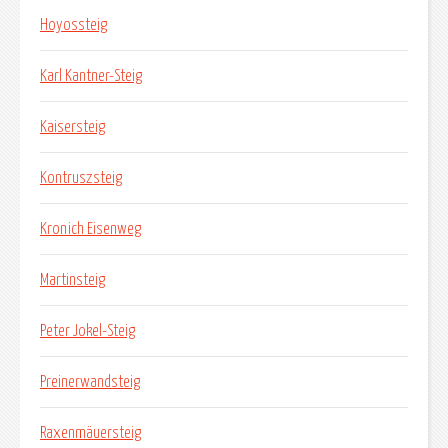
Hoyossteig
Karl Kantner-Steig
Kaisersteig
Kontruszsteig
Kronich Eisenweg
Martinsteig
Peter Jokel-Steig
Preinerwandsteig
Raxenmäuersteig