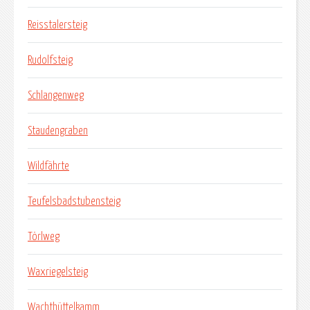
Reisstalersteig
Rudolfsteig
Schlangenweg
Staudengraben
Wildfährte
Teufelsbadstubensteig
Törlweg
Waxriegelsteig
Wachthüttelkamm