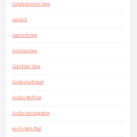
Camillo Kronich-Steig
Gaisloch
Gamsecksteig
Gretchensteig
Göbl Kühn-Steig
Großes Fuchsloch
Großes Wolfstal
Großer Kesselgraben
Ho Chi Minh Pfad