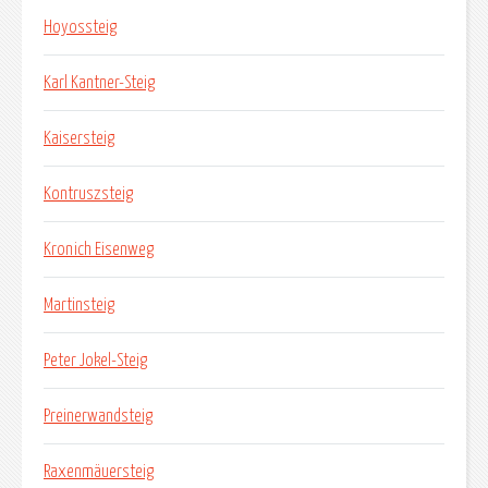
Hoyossteig
Karl Kantner-Steig
Kaisersteig
Kontruszsteig
Kronich Eisenweg
Martinsteig
Peter Jokel-Steig
Preinerwandsteig
Raxenmäuersteig