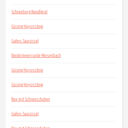
Schneeberg Nandlgrat
Gösing Hoyossteig
Gahns Saurüssel
Biedermeierrunde Miesenbach
Gösing Hoyossteig
Gösing Hoyossteig
Rax mit Schneeschuhen
Gahns Saurüssel