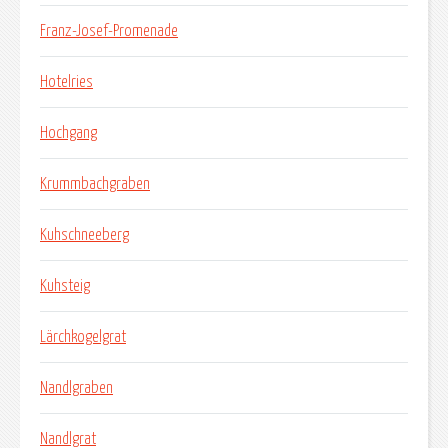
Franz-Josef-Promenade
Hotelries
Hochgang
Krummbachgraben
Kuhschneeberg
Kuhsteig
Lärchkogelgrat
Nandlgraben
Nandlgrat