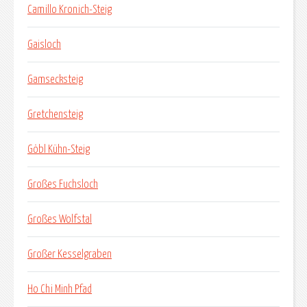
Camillo Kronich-Steig
Gaisloch
Gamsecksteig
Gretchensteig
Göbl Kühn-Steig
Großes Fuchsloch
Großes Wolfstal
Großer Kesselgraben
Ho Chi Minh Pfad