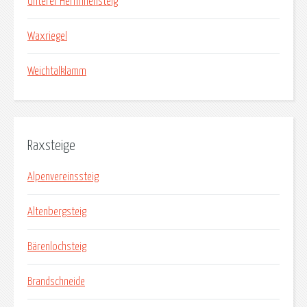
Unterer Herminensteig
Waxriegel
Weichtalklamm
Raxsteige
Alpenvereinssteig
Altenbergsteig
Bärenlochsteig
Brandschneide