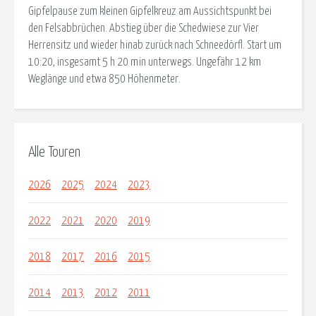
Gipfelpause zum kleinen Gipfelkreuz am Aussichtspunkt bei
den Felsabbrüchen. Abstieg über die Schedwiese zur Vier
Herrensitz und wieder hinab zurück nach Schneedörfl. Start um
10:20, insgesamt 5 h 20 min unterwegs. Ungefähr 12 km
Weglänge und etwa 850 Höhenmeter.
Alle Touren
2026
2025
2024
2023
2022
2021
2020
2019
2018
2017
2016
2015
2014
2013
2012
2011