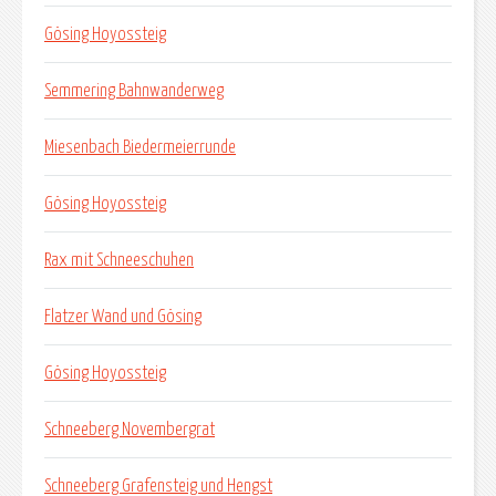
Gösing Hoyossteig
Semmering Bahnwanderweg
Miesenbach Biedermeierrunde
Gösing Hoyossteig
Rax mit Schneeschuhen
Flatzer Wand und Gösing
Gösing Hoyossteig
Schneeberg Novembergrat
Schneeberg Grafensteig und Hengst