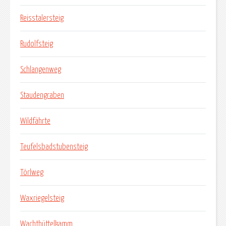
Reisstalersteig
Rudolfsteig
Schlangenweg
Staudengraben
Wildfährte
Teufelsbadstubensteig
Törlweg
Waxriegelsteig
Wachthüttelkamm