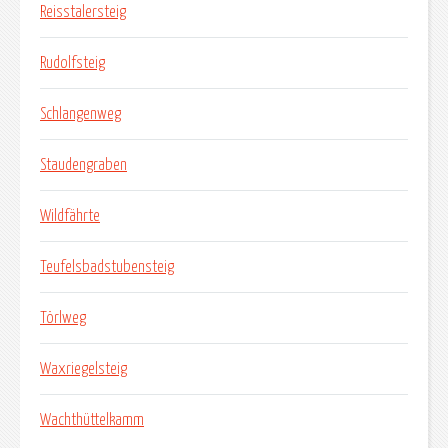
Reisstalersteig
Rudolfsteig
Schlangenweg
Staudengraben
Wildfährte
Teufelsbadstubensteig
Törlweg
Waxriegelsteig
Wachthüttelkamm