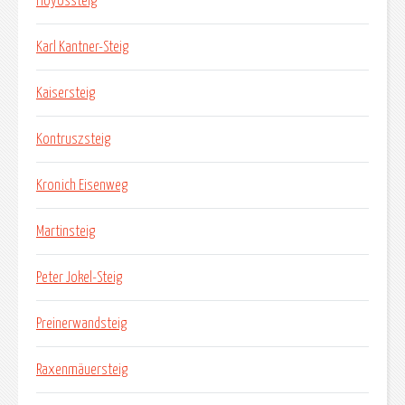
Hoyossteig
Karl Kantner-Steig
Kaisersteig
Kontruszsteig
Kronich Eisenweg
Martinsteig
Peter Jokel-Steig
Preinerwandsteig
Raxenmäuersteig