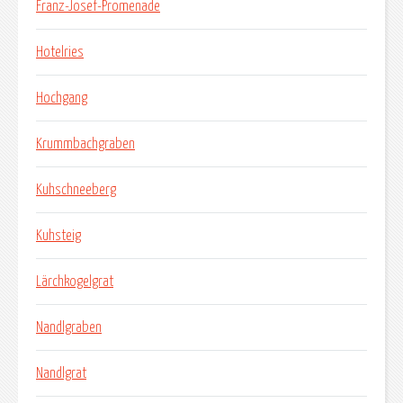
Franz-Josef-Promenade
Hotelries
Hochgang
Krummbachgraben
Kuhschneeberg
Kuhsteig
Lärchkogelgrat
Nandlgraben
Nandlgrat