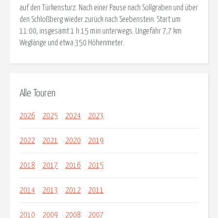
auf den Türkensturz. Nach einer Pause nach Sollgraben und über
den Schloßberg wieder zurück nach Seebenstein. Start um
11:00, insgesamt 1 h 15 min unterwegs. Ungefähr 7,7 km
Weglänge und etwa 350 Höhenmeter.
Alle Touren
2026
2025
2024
2023
2022
2021
2020
2019
2018
2017
2016
2015
2014
2013
2012
2011
2010
2009
2008
2007