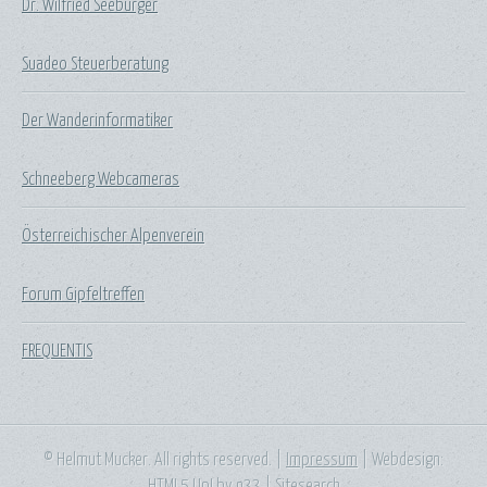
Dr. Wilfried Seeburger
Suadeo Steuerberatung
Der Wanderinformatiker
Schneeberg Webcameras
Österreichischer Alpenverein
Forum Gipfeltreffen
FREQUENTIS
© Helmut Mucker. All rights reserved. |
Impressum
| Webdesign:
HTML5 Up!
by
n33
|
Sitesearch