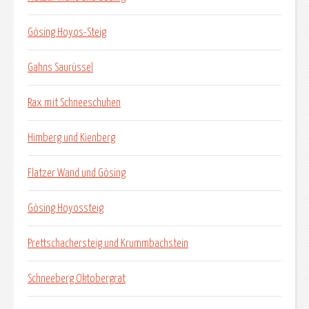
Gösing Hoyos-Steig
Gahns Saurüssel
Rax mit Schneeschuhen
Himberg und Kienberg
Flatzer Wand und Gösing
Gösing Hoyossteig
Prettschachersteig und Krummbachstein
Schneeberg Oktobergrat