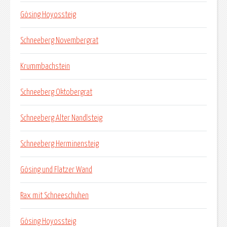
Gösing Hoyossteig
Schneeberg Novembergrat
Krummbachstein
Schneeberg Oktobergrat
Schneeberg Alter Nandlsteig
Schneeberg Herminensteig
Gösing und Flatzer Wand
Rax mit Schneeschuhen
Gösing Hoyossteig