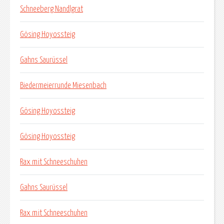
Schneeberg Nandlgrat
Gösing Hoyossteig
Gahns Saurüssel
Biedermeierrunde Miesenbach
Gösing Hoyossteig
Gösing Hoyossteig
Rax mit Schneeschuhen
Gahns Saurüssel
Rax mit Schneeschuhen