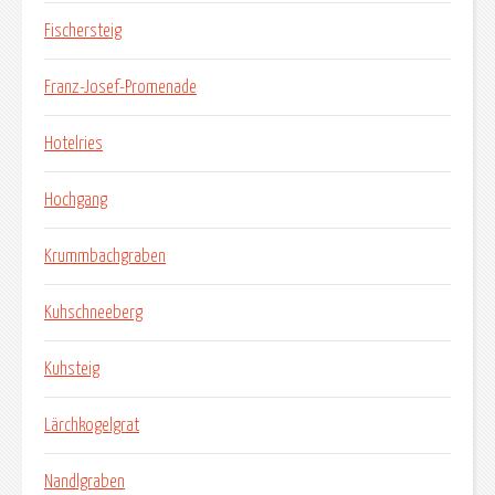
Fischersteig
Franz-Josef-Promenade
Hotelries
Hochgang
Krummbachgraben
Kuhschneeberg
Kuhsteig
Lärchkogelgrat
Nandlgraben