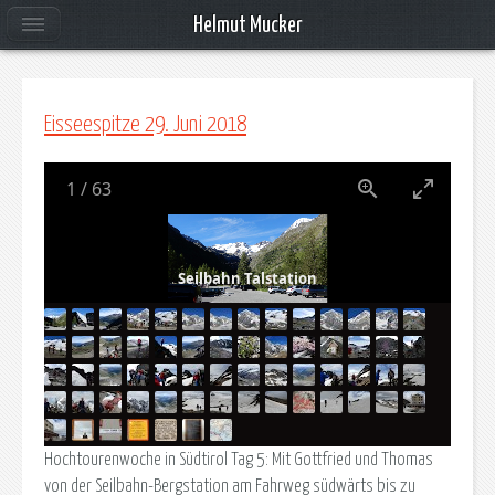
Helmut Mucker
Eisseespitze 29. Juni 2018
1
/
63
Seilbahn Talstation
Hochtourenwoche in Südtirol Tag 5: Mit Gottfried und Thomas
von der Seilbahn-Bergstation am Fahrweg südwärts bis zu