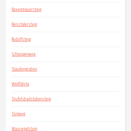
Raxenmäuersteig
Reisstalersteig
Rudolfsteig
Schlangenweg
Staudengraben
Wildfährte
Teufelsbadstubensteig
Törlweg
Waxriegelsteig