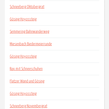
Schneeberg Oktobergrat
Gösing Hoyossteig
Semmering Bahnwanderweg
Miesenbach Biedermeierrunde
Gösing Hoyossteig
Rax mit Schneeschuhen
Flatzer Wand und Gösing
Gösing Hoyossteig
Schneeberg Novembergrat