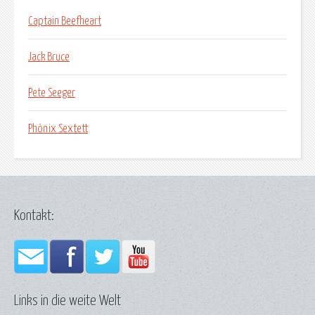
Captain Beefheart
Jack Bruce
Pete Seeger
Phönix Sextett
Kontakt:
Links in die weite Welt