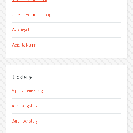
Unterer Herminensteig
Waxriegel
Weichtalklamm
Raxsteige
Alpenvereinssteig
Altenbergsteig
Bärenlochsteig