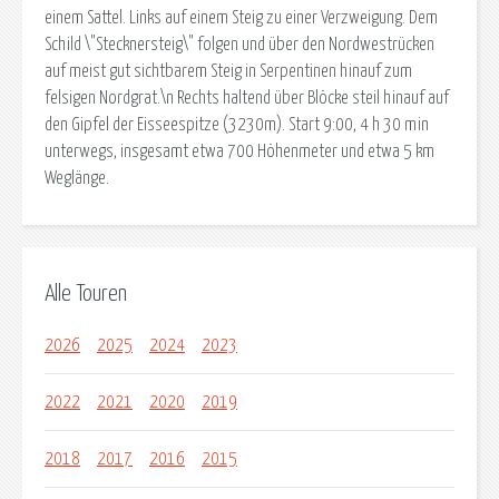
einem Sattel. Links auf einem Steig zu einer Verzweigung. Dem
Schild \"Stecknersteig\" folgen und über den Nordwestrücken
auf meist gut sichtbarem Steig in Serpentinen hinauf zum
felsigen Nordgrat.\n Rechts haltend über Blöcke steil hinauf auf
den Gipfel der Eisseespitze (3230m). Start 9:00, 4 h 30 min
unterwegs, insgesamt etwa 700 Höhenmeter und etwa 5 km
Weglänge.
Alle Touren
2026
2025
2024
2023
2022
2021
2020
2019
2018
2017
2016
2015