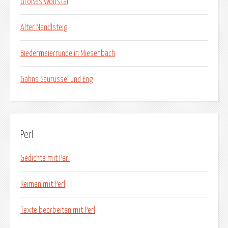
Großes Wolfstal
Alter Nandlsteig
Biedermeierrunde in Miesenbach
Gahns Saurüssel und Eng
Perl
Gedichte mit Perl
Reimen mit Perl
Texte bearbeiten mit Perl