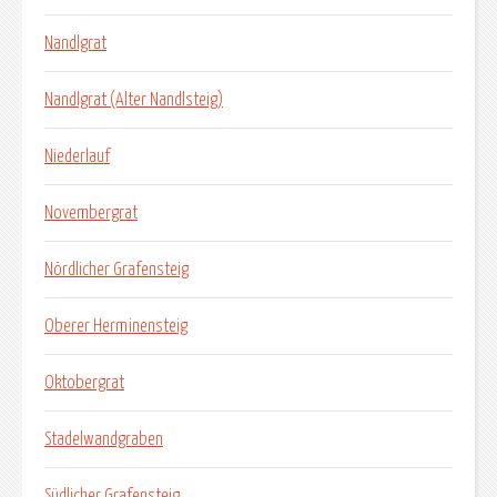
Nandlgrat
Nandlgrat (Alter Nandlsteig)
Niederlauf
Novembergrat
Nördlicher Grafensteig
Oberer Herminensteig
Oktobergrat
Stadelwandgraben
Südlicher Grafensteig