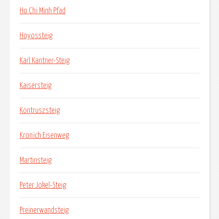
Ho Chi Minh Pfad
Hoyossteig
Karl Kantner-Steig
Kaisersteig
Kontruszsteig
Kronich Eisenweg
Martinsteig
Peter Jokel-Steig
Preinerwandsteig