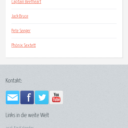
Captain Beefheart
Jack Bruce
Pete Seeger
Phönix Sextett
Kontakt:
Links in die weite Welt