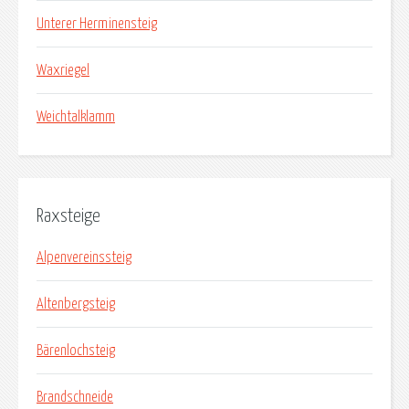
Unterer Herminensteig
Waxriegel
Weichtalklamm
Raxsteige
Alpenvereinssteig
Altenbergsteig
Bärenlochsteig
Brandschneide