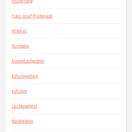
Fischersteig
Franz-Josef-Promenade
Hotelries
Hochgang
Krummbachgraben
Kuhschneeberg
Kuhsteig
Lärchkogelgrat
Nandlgraben