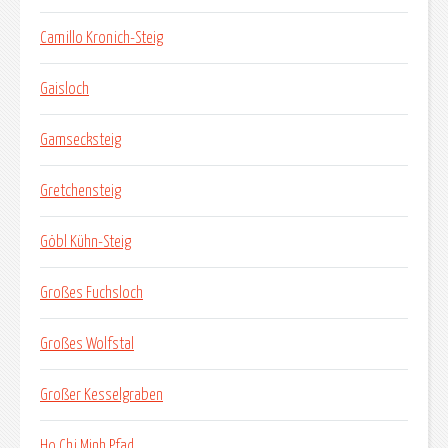
Camillo Kronich-Steig
Gaisloch
Gamsecksteig
Gretchensteig
Göbl Kühn-Steig
Großes Fuchsloch
Großes Wolfstal
Großer Kesselgraben
Ho Chi Minh Pfad