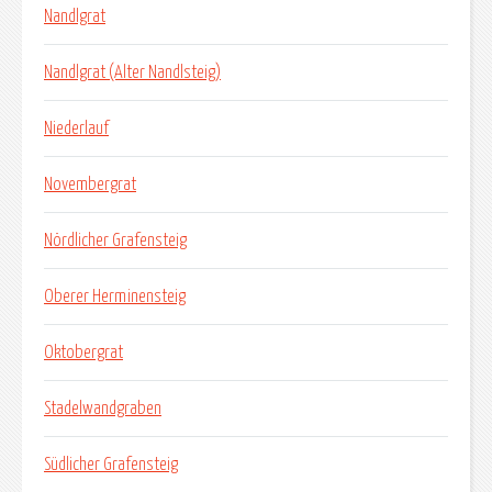
Nandlgrat
Nandlgrat (Alter Nandlsteig)
Niederlauf
Novembergrat
Nördlicher Grafensteig
Oberer Herminensteig
Oktobergrat
Stadelwandgraben
Südlicher Grafensteig