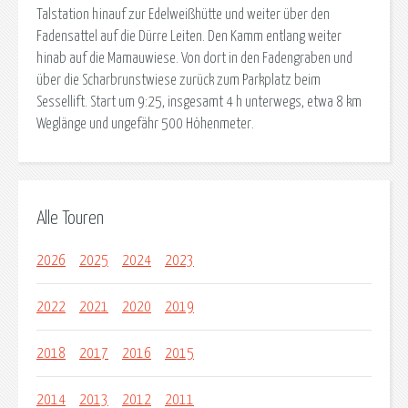
Talstation hinauf zur Edelweißhütte und weiter über den
Fadensattel auf die Dürre Leiten. Den Kamm entlang weiter
hinab auf die Mamauwiese. Von dort in den Fadengraben und
über die Scharbrunstwiese zurück zum Parkplatz beim
Sessellift. Start um 9:25, insgesamt 4 h unterwegs, etwa 8 km
Weglänge und ungefähr 500 Höhenmeter.
Alle Touren
2026
2025
2024
2023
2022
2021
2020
2019
2018
2017
2016
2015
2014
2013
2012
2011