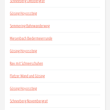
Schneeberg Oktobergrat
Gösing Hoyossteig
Semmering Bahnwanderweg
Miesenbach Biedermeierrunde
Gösing Hoyossteig
Rax mit Schneeschuhen
Flatzer Wand und Gösing
Gösing Hoyossteig
Schneeberg Novembergrat