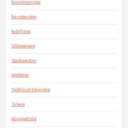
Raxenmäuersteig
Reisstalersteig
Rudolfsteig
Schlangenweg
Staudengraben
Wildfährte
Teufelsbadstubensteig
Törlweg
Waxriegelsteig