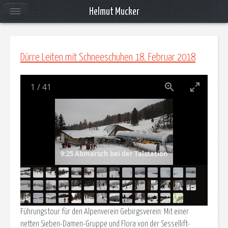
Helmut Mucker
Dürre Leiten mit Schneeschuhen 18. Februar 2018
1
/
41
9:25 Abmarsch bei der Talstation
Führungstour für den Alpenverein Gebirgsverein: Mit einer
netten Sieben-Damen-Gruppe und Flora von der Sessellift-