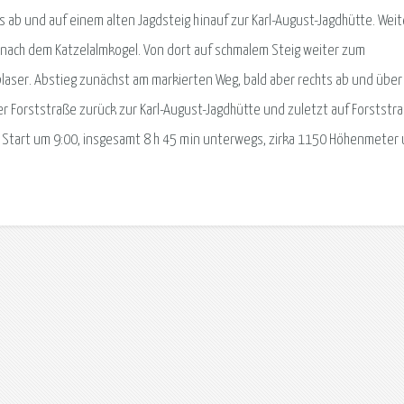
s ab und auf einem alten Jagdsteig hinauf zur Karl-August-Jagdhütte. Weit
l nach dem Katzelalmkogel. Von dort auf schmalem Steig weiter zum
blaser. Abstieg zunächst am markierten Weg, bald aber rechts ab und über
r Forststraße zurück zur Karl-August-Jagdhütte und zuletzt auf Forststr
. Start um 9:00, insgesamt 8 h 45 min unterwegs, zirka 1150 Höhenmeter