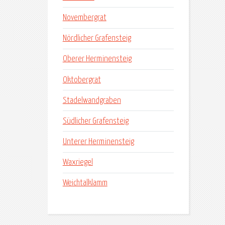
Novembergrat
Nördlicher Grafensteig
Oberer Herminensteig
Oktobergrat
Stadelwandgraben
Südlicher Grafensteig
Unterer Herminensteig
Waxriegel
Weichtalklamm