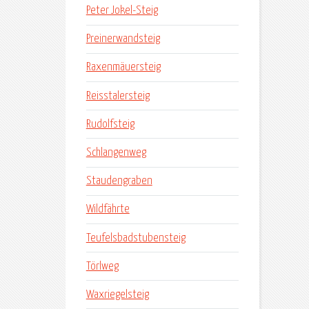
Peter Jokel-Steig
Preinerwandsteig
Raxenmäuersteig
Reisstalersteig
Rudolfsteig
Schlangenweg
Staudengraben
Wildfährte
Teufelsbadstubensteig
Törlweg
Waxriegelsteig