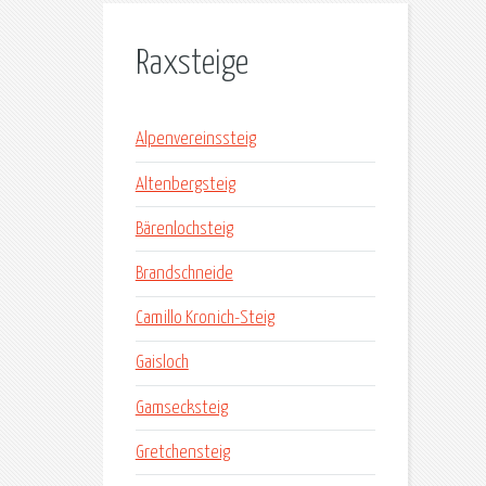
Raxsteige
Alpenvereinssteig
Altenbergsteig
Bärenlochsteig
Brandschneide
Camillo Kronich-Steig
Gaisloch
Gamsecksteig
Gretchensteig