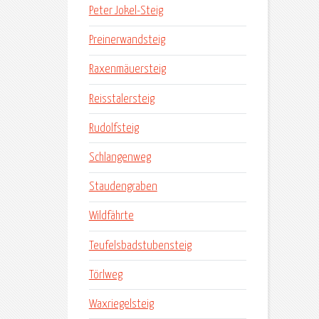
Peter Jokel-Steig
Preinerwandsteig
Raxenmäuersteig
Reisstalersteig
Rudolfsteig
Schlangenweg
Staudengraben
Wildfährte
Teufelsbadstubensteig
Törlweg
Waxriegelsteig