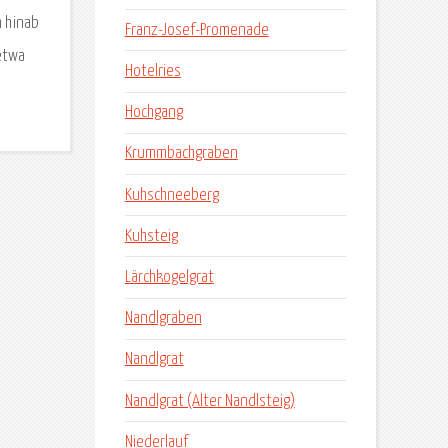
n hinab
Franz-Josef-Promenade
etwa
Hotelries
Hochgang
Krummbachgraben
Kuhschneeberg
Kuhsteig
Lärchkogelgrat
Nandlgraben
Nandlgrat
Nandlgrat (Alter Nandlsteig)
Niederlauf