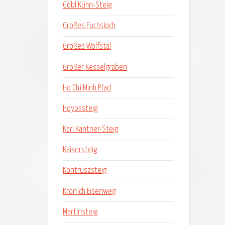
Göbl Kühn-Steig
Großes Fuchsloch
Großes Wolfstal
Großer Kesselgraben
Ho Chi Minh Pfad
Hoyossteig
Karl Kantner-Steig
Kaisersteig
Kontruszsteig
Kronich Eisenweg
Martinsteig