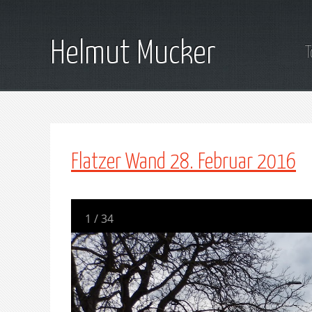
Helmut Mucker
T
Flatzer Wand 28. Februar 2016
1
/
34