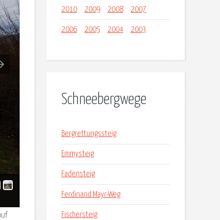
2010
2009
2008
2007
2006
2005
2004
2003
Schneebergwege
Bergrettungssteig
Emmysteig
Fadensteig
Ferdinand Mayr-Weg
Fischersteig
auf