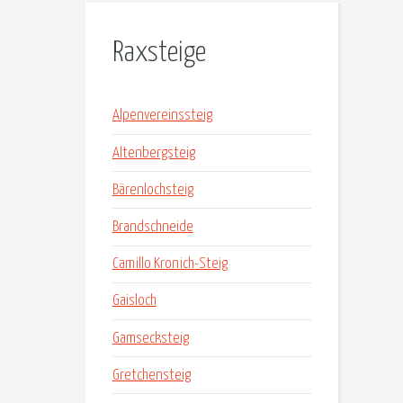
Raxsteige
Alpenvereinssteig
Altenbergsteig
Bärenlochsteig
Brandschneide
Camillo Kronich-Steig
Gaisloch
Gamsecksteig
Gretchensteig