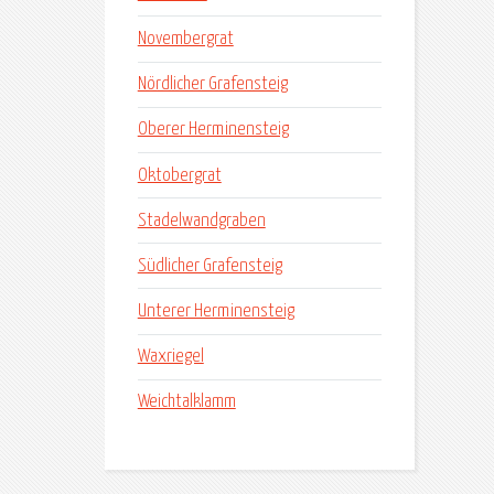
Novembergrat
Nördlicher Grafensteig
Oberer Herminensteig
Oktobergrat
Stadelwandgraben
Südlicher Grafensteig
Unterer Herminensteig
Waxriegel
Weichtalklamm