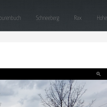
ourenbuch
Schneeberg
Rax
Hohe