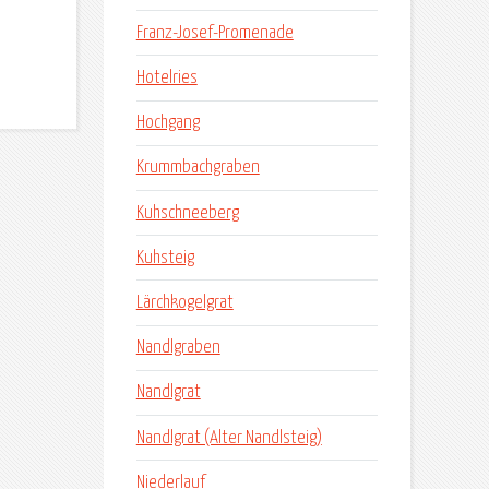
Franz-Josef-Promenade
Hotelries
Hochgang
Krummbachgraben
Kuhschneeberg
Kuhsteig
Lärchkogelgrat
Nandlgraben
Nandlgrat
Nandlgrat (Alter Nandlsteig)
Niederlauf