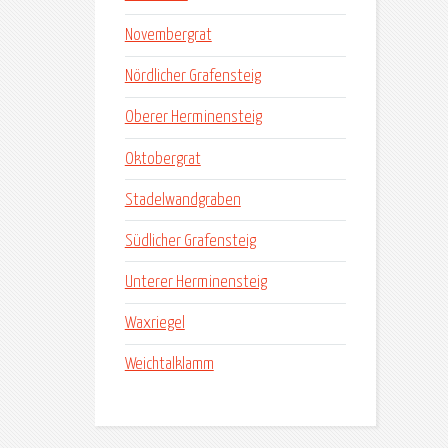
Novembergrat
Nördlicher Grafensteig
Oberer Herminensteig
Oktobergrat
Stadelwandgraben
Südlicher Grafensteig
Unterer Herminensteig
Waxriegel
Weichtalklamm