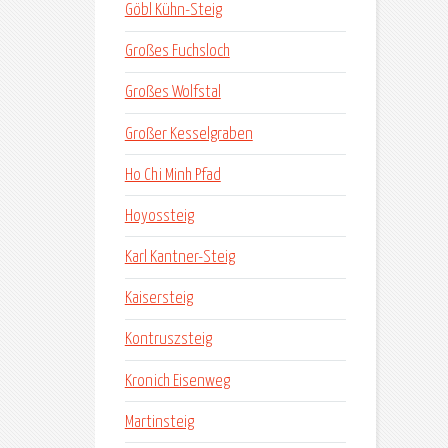
Göbl Kühn-Steig
Großes Fuchsloch
Großes Wolfstal
Großer Kesselgraben
Ho Chi Minh Pfad
Hoyossteig
Karl Kantner-Steig
Kaisersteig
Kontruszsteig
Kronich Eisenweg
Martinsteig