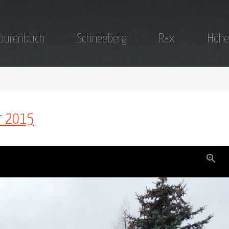
ourenbuch
Schneeberg
Rax
Hohe
r 2015