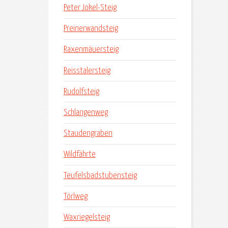
Peter Jokel-Steig
Preinerwandsteig
Raxenmäuersteig
Reisstalersteig
Rudolfsteig
Schlangenweg
Staudengraben
Wildfährte
Teufelsbadstubensteig
Törlweg
Waxriegelsteig