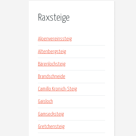
Raxsteige
Alpenvereinssteig
Altenbergsteig
Bärenlochsteig
Brandschneide
Camillo Kronich-Steig
Gaisloch
Gamsecksteig
Gretchensteig