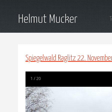
Helmut Mucker
T
Spiegelwald Raglitz 22. Novembe
1
/
20