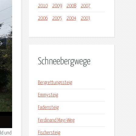
2010
2009
2008
2007
2006
2005
2004
2003
Schneebergwege
Bergrettungssteig
Emmysteig
Fadensteig
Ferdinand Mayr-Weg
Fischersteig
ald und