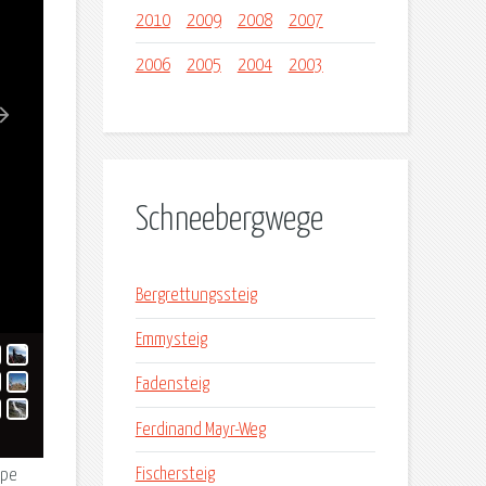
2010
2009
2008
2007
2006
2005
2004
2003
Schneebergwege
Bergrettungssteig
Emmysteig
Fadensteig
Ferdinand Mayr-Weg
Fischersteig
ppe