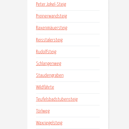
Peter Jokel-Steig
Preinerwandsteig
Raxenmäuersteig
Reisstalersteig
Rudolfsteig
Schlangenweg
Staudengraben
Wildfährte
Teufelsbadstubensteig
Törlweg
Waxriegelsteig