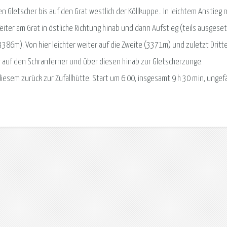
Gletscher bis auf den Grat westlich der Köllkuppe.. In leichtem Anstieg 
iter am Grat in östliche Richtung hinab und dann Aufstieg (teils ausgeset
 (3386m). Von hier leichter weiter auf die Zweite (3371m) und zuletzt Dritt
r auf den Schranferner und über diesen hinab zur Gletscherzunge.
esem zurück zur Zufallhütte. Start um 6:00, insgesamt 9 h 30 min, ungef