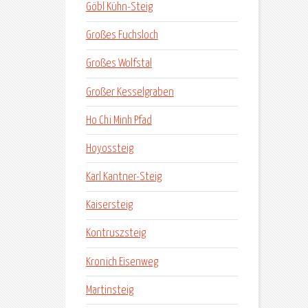
Göbl Kühn-Steig
Großes Fuchsloch
Großes Wolfstal
Großer Kesselgraben
Ho Chi Minh Pfad
Hoyossteig
Karl Kantner-Steig
Kaisersteig
Kontruszsteig
Kronich Eisenweg
Martinsteig