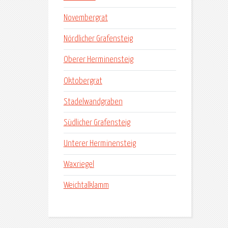
Novembergrat
Nördlicher Grafensteig
Oberer Herminensteig
Oktobergrat
Stadelwandgraben
Südlicher Grafensteig
Unterer Herminensteig
Waxriegel
Weichtalklamm