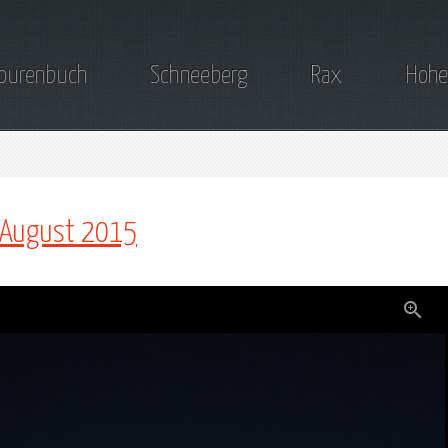
ourenbuch
Schneeberg
Rax
Hohe
. August 2015