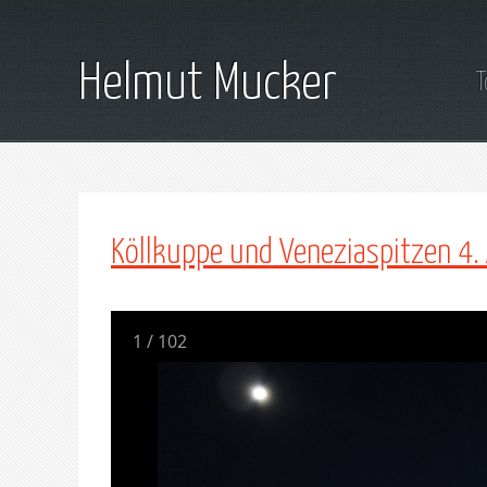
Helmut Mucker
T
Köllkuppe und Veneziaspitzen 4
1
/
102