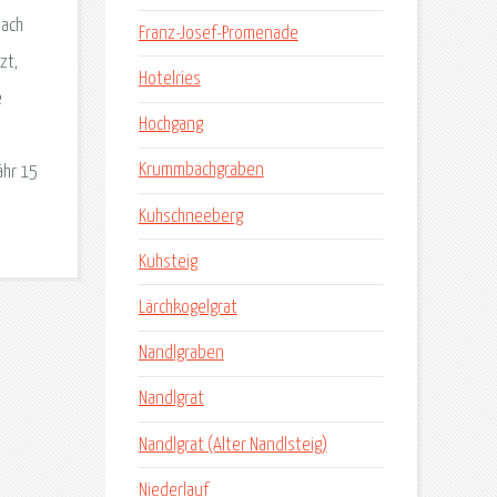
nach
Franz-Josef-Promenade
zt,
Hotelries
e
Hochgang
Krummbachgraben
ähr 15
Kuhschneeberg
Kuhsteig
Lärchkogelgrat
Nandlgraben
Nandlgrat
Nandlgrat (Alter Nandlsteig)
Niederlauf