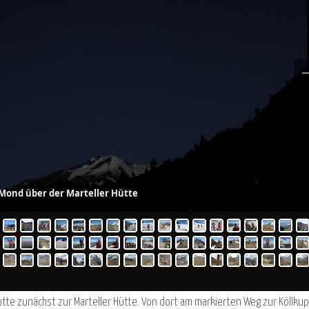
 Mond über der Marteller Hütte
hütte zunächst zur Marteller Hütte. Von dort am markierten Weg zur Köllku