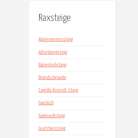
Raxsteige
Alpenvereinssteig
Altenbergsteig
Bärenlochsteig
Brandschneide
Camillo Kronich-Steig
Gaisloch
Gamsecksteig
Gretchensteig