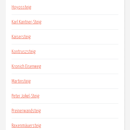
Hoyossteig
Karl Kantner-Steig
Kaisersteig
Kontruszsteig
Kronich Eisenweg
Martinsteig
Peter Jokel-Steig
Preinerwandsteig
Raxenmäuersteig