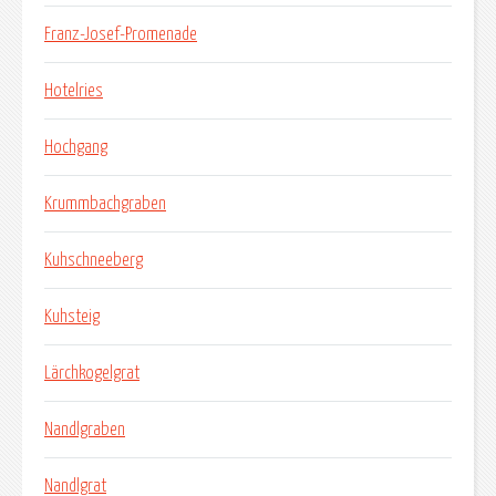
Franz-Josef-Promenade
Hotelries
Hochgang
Krummbachgraben
Kuhschneeberg
Kuhsteig
Lärchkogelgrat
Nandlgraben
Nandlgrat