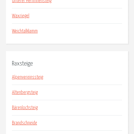
Unterer Herminensteig
Waxriegel
Weichtalklamm
Raxsteige
Alpenvereinssteig
Altenbergsteig
Bärenlochsteig
Brandschneide