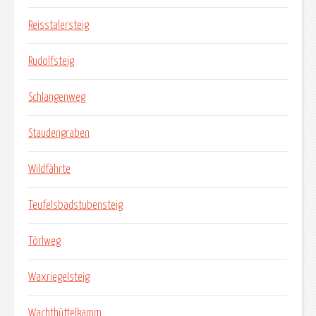
Reisstalersteig
Rudolfsteig
Schlangenweg
Staudengraben
Wildfährte
Teufelsbadstubensteig
Törlweg
Waxriegelsteig
Wachthüttelkamm