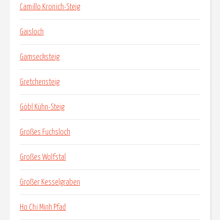
Camillo Kronich-Steig
Gaisloch
Gamsecksteig
Gretchensteig
Göbl Kühn-Steig
Großes Fuchsloch
Großes Wolfstal
Großer Kesselgraben
Ho Chi Minh Pfad