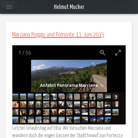
Helmut Mucker
Marciana Poggio und Pomonte 11. Juni 2015
1
/
55
Anfahrt Panorama Marciana
Letzter Urlaubstag auf Elba. Wir besuchen Marciana und
wandern duch die engen Gassen der Stadt hinauf zun Fortezza