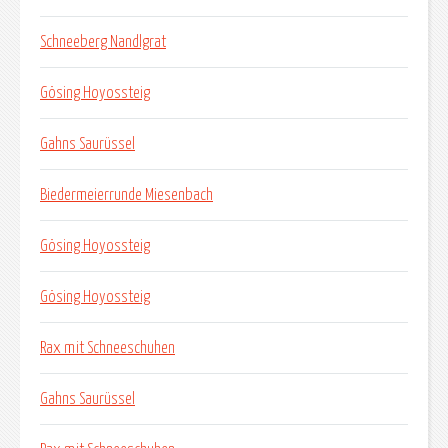
Schneeberg Nandlgrat
Gösing Hoyossteig
Gahns Saurüssel
Biedermeierrunde Miesenbach
Gösing Hoyossteig
Gösing Hoyossteig
Rax mit Schneeschuhen
Gahns Saurüssel