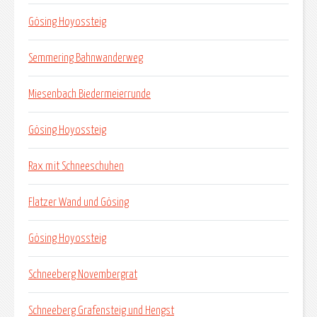
Gösing Hoyossteig
Semmering Bahnwanderweg
Miesenbach Biedermeierrunde
Gösing Hoyossteig
Rax mit Schneeschuhen
Flatzer Wand und Gösing
Gösing Hoyossteig
Schneeberg Novembergrat
Schneeberg Grafensteig und Hengst