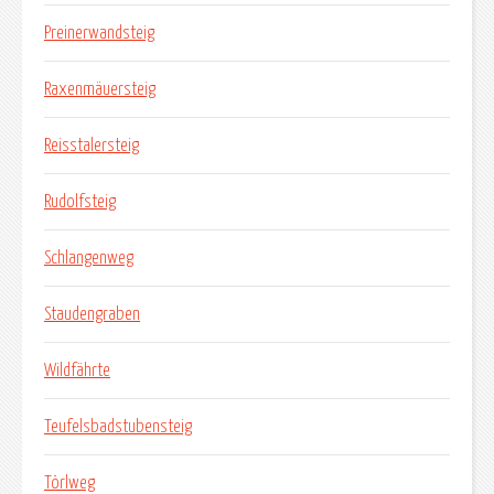
Preinerwandsteig
Raxenmäuersteig
Reisstalersteig
Rudolfsteig
Schlangenweg
Staudengraben
Wildfährte
Teufelsbadstubensteig
Törlweg