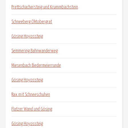
Prettschachersteig und Krummbachstein
Schneeberg Oktobergrat
Gösing Hoyossteig
Semmering Bahnwanderweg
Miesenbach Biedermeierrunde
Gösing Hoyossteig
Rax mit Schneeschuhen
Flatzer Wand und Gösing
Gösing Hoyossteig