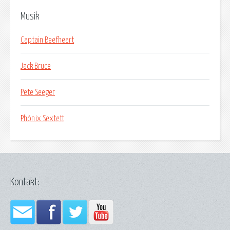
Musik
Captain Beefheart
Jack Bruce
Pete Seeger
Phönix Sextett
Kontakt: