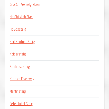
Großer Kesselgraben
Ho Chi Minh Pfad
Hoyossteig
Karl Kantner-Steig
Kaisersteig
Kontruszsteig
Kronich Eisenweg
Martinsteig
Peter Jokel-Steig