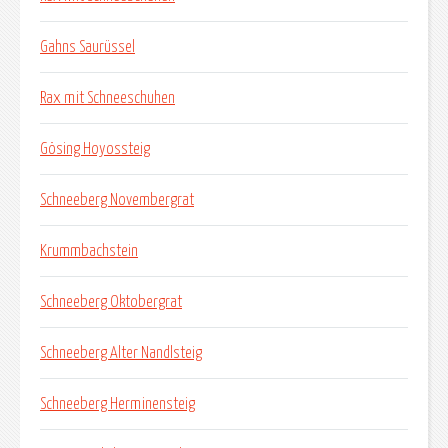
Gahns Saurüssel
Rax mit Schneeschuhen
Gösing Hoyossteig
Schneeberg Novembergrat
Krummbachstein
Schneeberg Oktobergrat
Schneeberg Alter Nandlsteig
Schneeberg Herminensteig