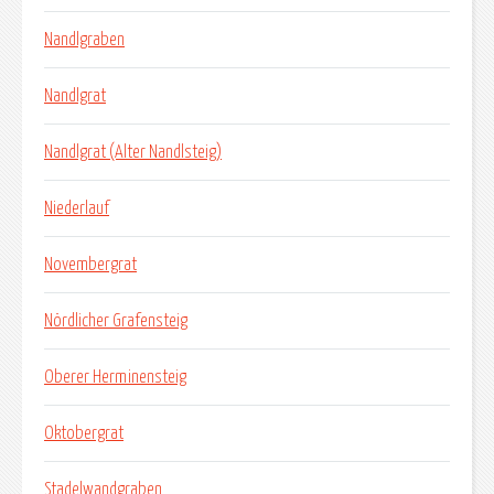
Nandlgraben
Nandlgrat
Nandlgrat (Alter Nandlsteig)
Niederlauf
Novembergrat
Nördlicher Grafensteig
Oberer Herminensteig
Oktobergrat
Stadelwandgraben