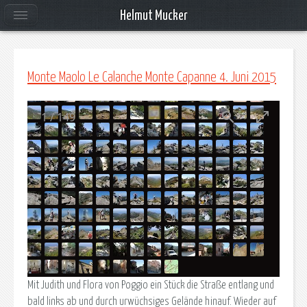
Helmut Mucker
Monte Maolo Le Calanche Monte Capanne 4. Juni 2015
1
/
149
8:35 Abmarsch in Poggio. Blick zum Monte Capanne
Mit Judith und Flora von Poggio ein Stück die Straße entlang und
bald links ab und durch urwüchsiges Gelände hinauf. Wieder auf