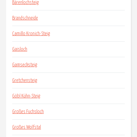
Bärenlochsteig
Brandschneide
Camillo Kronich-Steig
Gaisloch
Gamsecksteig
Gretchensteig
Göbl Kühn-Steig
Großes Fuchsloch
Großes Wolfstal