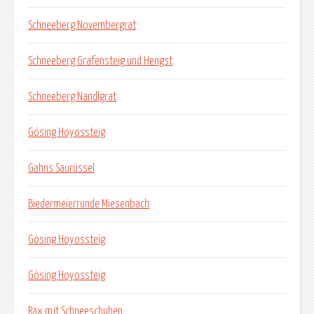
Schneeberg Novembergrat
Schneeberg Grafensteig und Hengst
Schneeberg Nandlgrat
Gösing Hoyossteig
Gahns Saurüssel
Biedermeierrunde Miesenbach
Gösing Hoyossteig
Gösing Hoyossteig
Rax mit Schneeschuhen