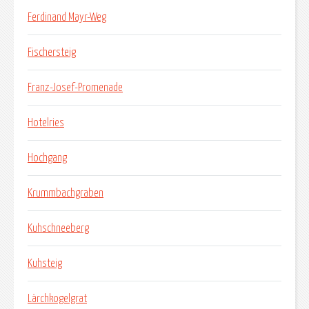
Ferdinand Mayr-Weg
Fischersteig
Franz-Josef-Promenade
Hotelries
Hochgang
Krummbachgraben
Kuhschneeberg
Kuhsteig
Lärchkogelgrat