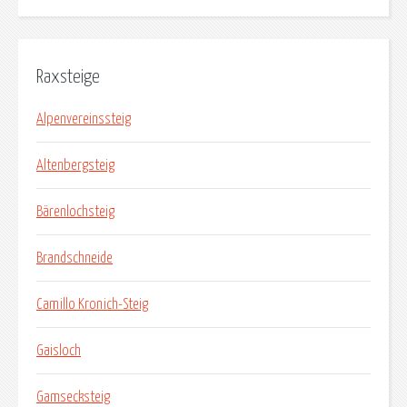
Raxsteige
Alpenvereinssteig
Altenbergsteig
Bärenlochsteig
Brandschneide
Camillo Kronich-Steig
Gaisloch
Gamsecksteig