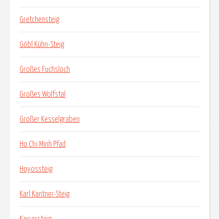
Gretchensteig
Göbl Kühn-Steig
Großes Fuchsloch
Großes Wolfstal
Großer Kesselgraben
Ho Chi Minh Pfad
Hoyossteig
Karl Kantner-Steig
Kaisersteig