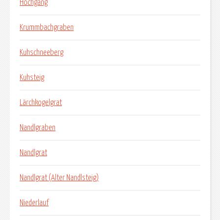
Hochgang
Krummbachgraben
Kuhschneeberg
Kuhsteig
Lärchkogelgrat
Nandlgraben
Nandlgrat
Nandlgrat (Alter Nandlsteig)
Niederlauf