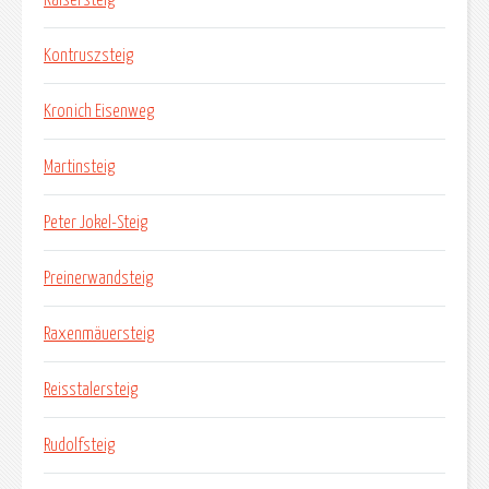
Kontruszsteig
Kronich Eisenweg
Martinsteig
Peter Jokel-Steig
Preinerwandsteig
Raxenmäuersteig
Reisstalersteig
Rudolfsteig