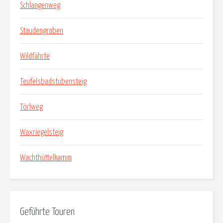
Schlangenweg
Staudengraben
Wildfährte
Teufelsbadstubensteig
Törlweg
Waxriegelsteig
Wachthüttelkamm
Geführte Touren