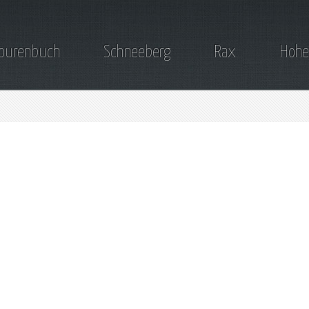
ourenbuch
Schneeberg
Rax
Hohe