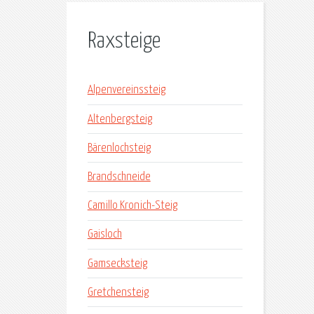
Raxsteige
Alpenvereinssteig
Altenbergsteig
Bärenlochsteig
Brandschneide
Camillo Kronich-Steig
Gaisloch
Gamsecksteig
Gretchensteig