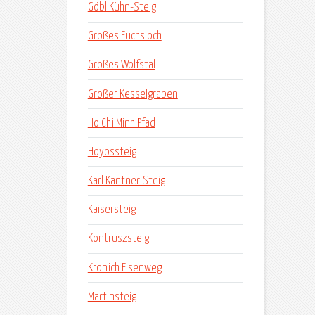
Göbl Kühn-Steig
Großes Fuchsloch
Großes Wolfstal
Großer Kesselgraben
Ho Chi Minh Pfad
Hoyossteig
Karl Kantner-Steig
Kaisersteig
Kontruszsteig
Kronich Eisenweg
Martinsteig