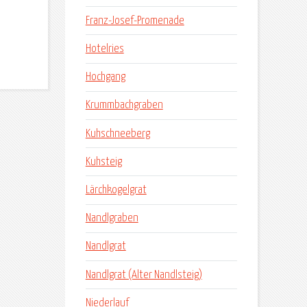
Franz-Josef-Promenade
Hotelries
Hochgang
Krummbachgraben
Kuhschneeberg
Kuhsteig
Lärchkogelgrat
Nandlgraben
Nandlgrat
Nandlgrat (Alter Nandlsteig)
Niederlauf