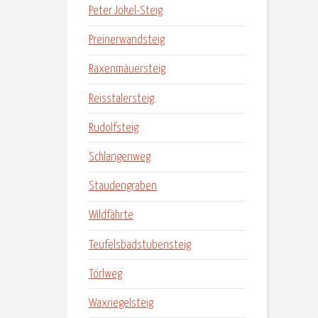
Peter Jokel-Steig
Preinerwandsteig
Raxenmäuersteig
Reisstalersteig
Rudolfsteig
Schlangenweg
Staudengraben
Wildfährte
Teufelsbadstubensteig
Törlweg
Waxriegelsteig