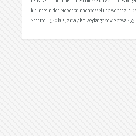
Haus. Nach einer Einkehr beschliesse ich wegen des Reg
hinunter in den Siebenbrunnenkessel und weiter zurück z
Schritte, 1920 kCal, zirka 7 km Weglänge sowie etwa 75