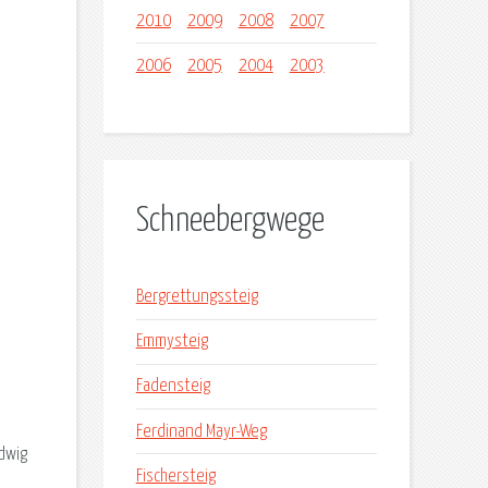
2010
2009
2008
2007
2006
2005
2004
2003
Schneebergwege
Bergrettungssteig
Emmysteig
Fadensteig
Ferdinand Mayr-Weg
dwig
Fischersteig