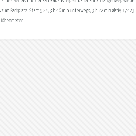
ens, des Nebels und der Kälte abzusteigen. Daher am Schlangenweg wieder
um Parkplatz. Start 9:24, 3 h 46 min unterwegs, 3 h 22 min aktiv, 17423
5 Höhenmeter.