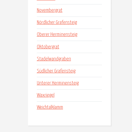
Novembergrat
Nördlicher Grafensteig
Oberer Herminensteig
Oktobergrat
Stadelwandgraben
Südlicher Grafensteig
Unterer Herminensteig
Waxriegel
Weichtalklamm