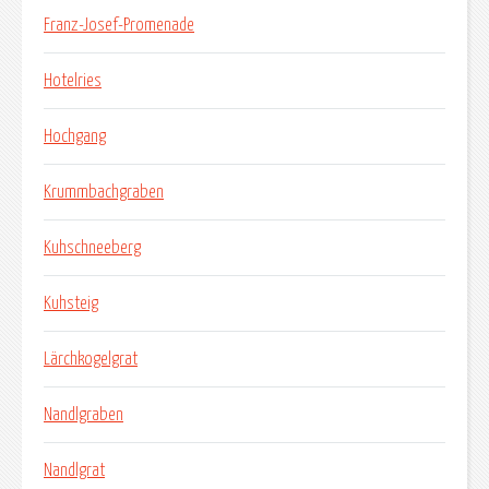
Franz-Josef-Promenade
Hotelries
Hochgang
Krummbachgraben
Kuhschneeberg
Kuhsteig
Lärchkogelgrat
Nandlgraben
Nandlgrat