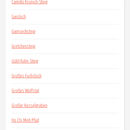
Camillo Kronich-Steig
Gaisloch
Gamsecksteig
Gretchensteig
Göbl Kühn-Steig
Großes Fuchsloch
Großes Wolfstal
Großer Kesselgraben
Ho Chi Minh Pfad