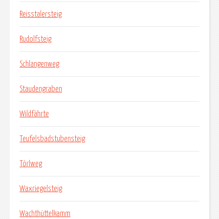
Reisstalersteig
Rudolfsteig
Schlangenweg
Staudengraben
Wildfährte
Teufelsbadstubensteig
Törlweg
Waxriegelsteig
Wachthüttelkamm