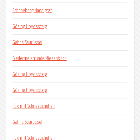
Schneeberg Nandlgrat
Gösing Hoyossteig
Gahns Saurüssel
Biedermeierrunde Miesenbach
Gösing Hoyossteig
Gösing Hoyossteig
Rax mit Schneeschuhen
Gahns Saurüssel
Rax mit Schneeschuhen