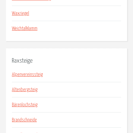
Waxriegel
Weichtalklamm
Raxsteige
Alpenvereinssteig
Altenbergsteig
Bärenlochsteig
Brandschneide