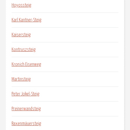
Hoyossteig
Karl Kantner-Steig
Kaisersteig
Kontruszsteig
Kronich Eisenweg
Martinsteig
Peter Jokel-Steig
Preinerwandsteig
Raxenmäuersteig