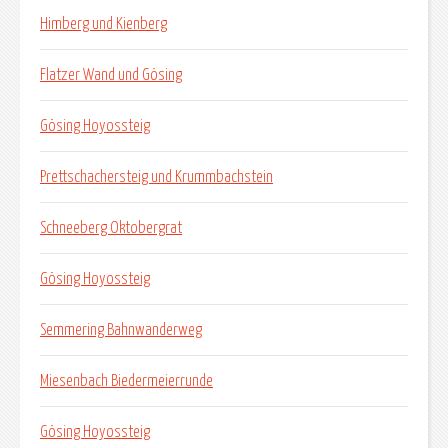
Himberg und Kienberg
Flatzer Wand und Gösing
Gösing Hoyossteig
Prettschachersteig und Krummbachstein
Schneeberg Oktobergrat
Gösing Hoyossteig
Semmering Bahnwanderweg
Miesenbach Biedermeierrunde
Gösing Hoyossteig