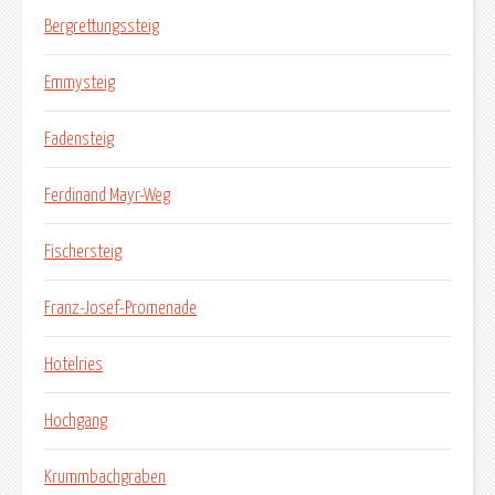
Bergrettungssteig
Emmysteig
Fadensteig
Ferdinand Mayr-Weg
Fischersteig
Franz-Josef-Promenade
Hotelries
Hochgang
Krummbachgraben