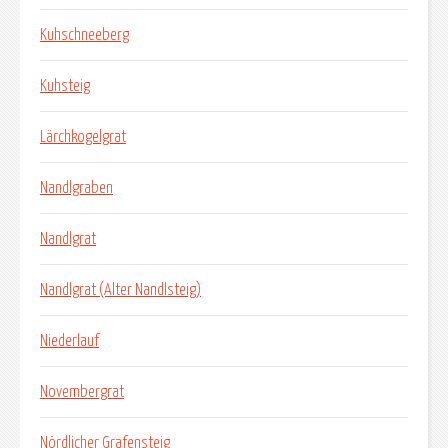
Kuhschneeberg
Kuhsteig
Lärchkogelgrat
Nandlgraben
Nandlgrat
Nandlgrat (Alter Nandlsteig)
Niederlauf
Novembergrat
Nördlicher Grafensteig