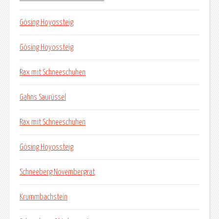
Gösing Hoyossteig
Gösing Hoyossteig
Rax mit Schneeschuhen
Gahns Saurüssel
Rax mit Schneeschuhen
Gösing Hoyossteig
Schneeberg Novembergrat
Krummbachstein