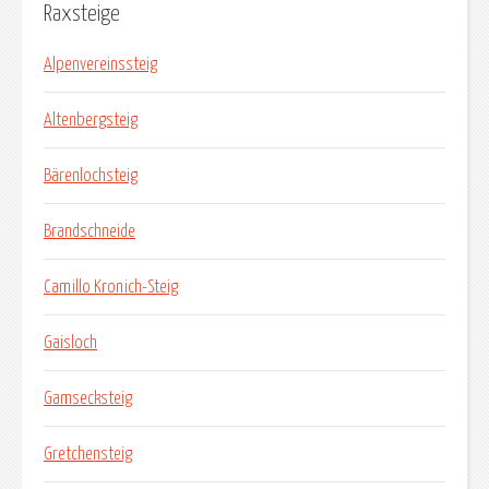
Raxsteige
Alpenvereinssteig
Altenbergsteig
Bärenlochsteig
Brandschneide
Camillo Kronich-Steig
Gaisloch
Gamsecksteig
Gretchensteig