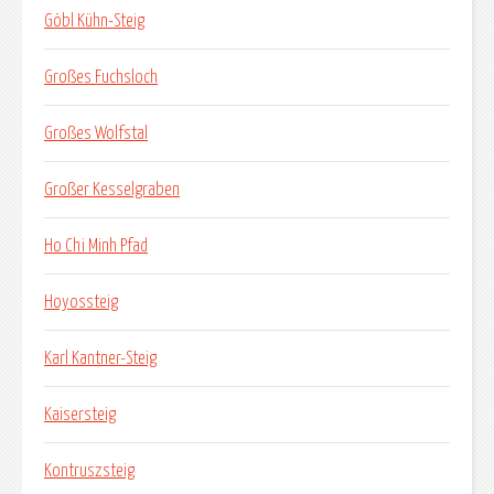
Göbl Kühn-Steig
Großes Fuchsloch
Großes Wolfstal
Großer Kesselgraben
Ho Chi Minh Pfad
Hoyossteig
Karl Kantner-Steig
Kaisersteig
Kontruszsteig