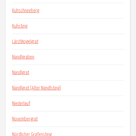
Kuhschneeberg
Kuhsteig
Lärchkogelgrat
Nandlgraben
Nandlgrat
Nandlgrat (Alter Nandlsteig)
Niederlauf
Novembergrat
Nördlicher Grafensteig