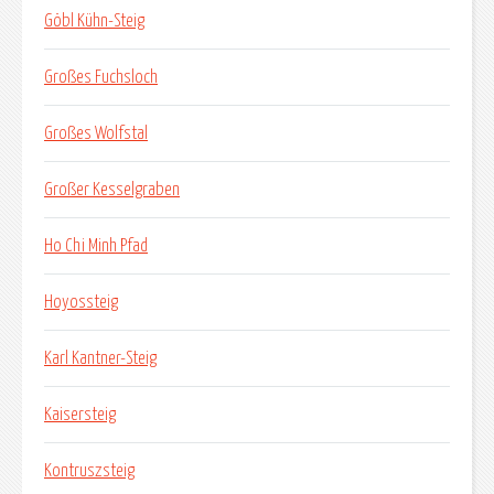
Göbl Kühn-Steig
Großes Fuchsloch
Großes Wolfstal
Großer Kesselgraben
Ho Chi Minh Pfad
Hoyossteig
Karl Kantner-Steig
Kaisersteig
Kontruszsteig