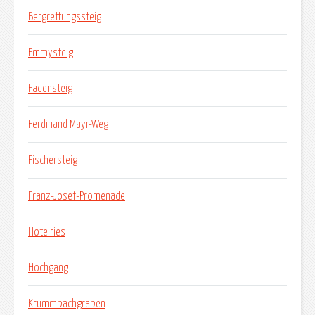
Bergrettungssteig
Emmysteig
Fadensteig
Ferdinand Mayr-Weg
Fischersteig
Franz-Josef-Promenade
Hotelries
Hochgang
Krummbachgraben