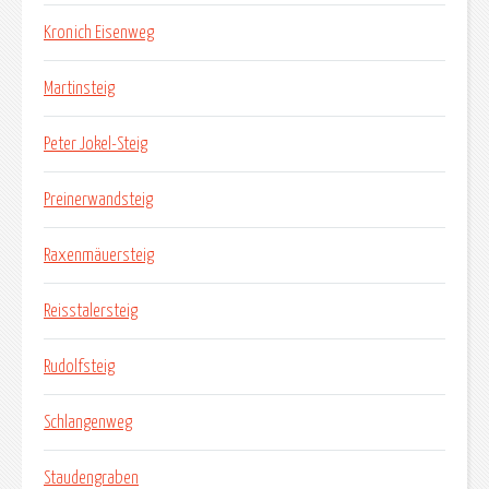
Kronich Eisenweg
Martinsteig
Peter Jokel-Steig
Preinerwandsteig
Raxenmäuersteig
Reisstalersteig
Rudolfsteig
Schlangenweg
Staudengraben