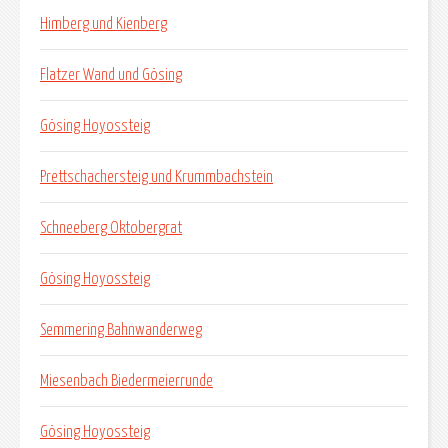
Himberg und Kienberg
Flatzer Wand und Gösing
Gösing Hoyossteig
Prettschachersteig und Krummbachstein
Schneeberg Oktobergrat
Gösing Hoyossteig
Semmering Bahnwanderweg
Miesenbach Biedermeierrunde
Gösing Hoyossteig