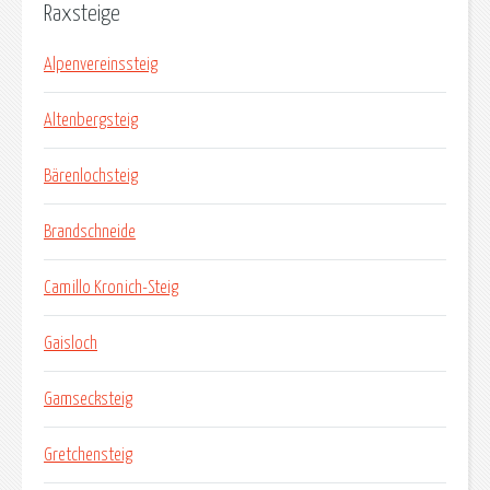
Raxsteige
Alpenvereinssteig
Altenbergsteig
Bärenlochsteig
Brandschneide
Camillo Kronich-Steig
Gaisloch
Gamsecksteig
Gretchensteig