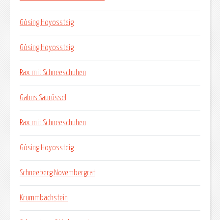
Gösing Hoyossteig
Gösing Hoyossteig
Rax mit Schneeschuhen
Gahns Saurüssel
Rax mit Schneeschuhen
Gösing Hoyossteig
Schneeberg Novembergrat
Krummbachstein