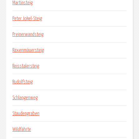
Martinsteig
Peter Jokel-Steig
Preinerwandsteig
Raxenmäuersteig
Reisstalersteig
Rudolfsteig
Schlangenweg
Staudengraben
Wildfährte