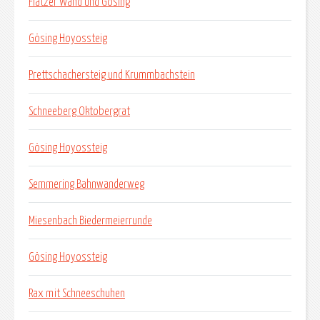
Flatzer Wand und Gösing
Gösing Hoyossteig
Prettschachersteig und Krummbachstein
Schneeberg Oktobergrat
Gösing Hoyossteig
Semmering Bahnwanderweg
Miesenbach Biedermeierrunde
Gösing Hoyossteig
Rax mit Schneeschuhen