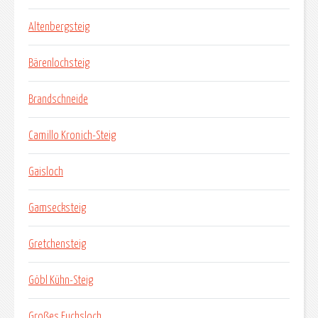
Altenbergsteig
Bärenlochsteig
Brandschneide
Camillo Kronich-Steig
Gaisloch
Gamsecksteig
Gretchensteig
Göbl Kühn-Steig
Großes Fuchsloch