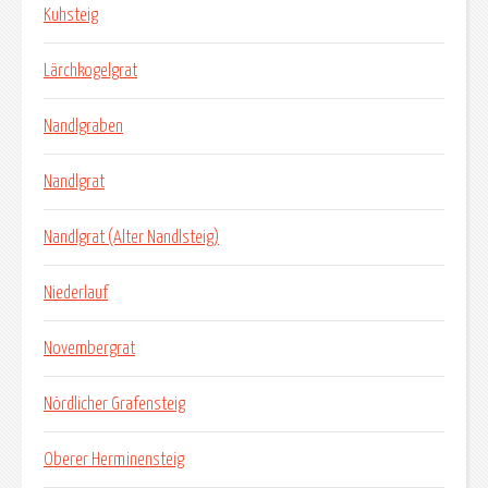
Kuhsteig
Lärchkogelgrat
Nandlgraben
Nandlgrat
Nandlgrat (Alter Nandlsteig)
Niederlauf
Novembergrat
Nördlicher Grafensteig
Oberer Herminensteig