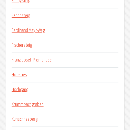
Emmysteig
Fadensteig
Ferdinand Mayr-Weg
Fischersteig
Franz-Josef-Promenade
Hotelries
Hochgang
Krummbachgraben
Kuhschneeberg