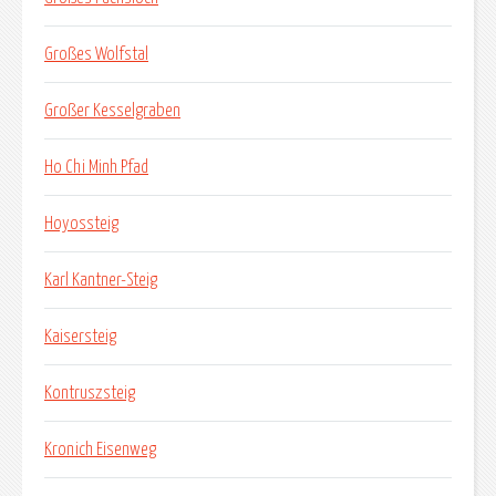
Großes Wolfstal
Großer Kesselgraben
Ho Chi Minh Pfad
Hoyossteig
Karl Kantner-Steig
Kaisersteig
Kontruszsteig
Kronich Eisenweg