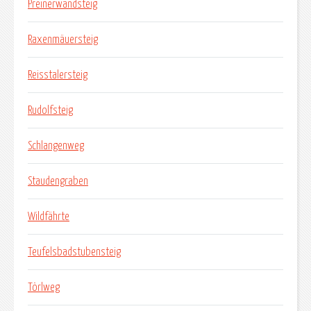
Preinerwandsteig
Raxenmäuersteig
Reisstalersteig
Rudolfsteig
Schlangenweg
Staudengraben
Wildfährte
Teufelsbadstubensteig
Törlweg