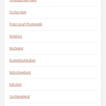
Ferdinand Mayr-Weg
Fischersteig
Franz-Josef-Promenade
Hotelries
Hochgang
Krummbachgraben
Kuhschneeberg
Kuhsteig
Lärchkogelgrat