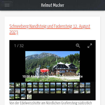
Helmut Mucker
Schneeberg Nandlsteig und Fadensteig 12. August
2023
1
/
32
10:00 Abmartsch bei der Edelweisshütte
Von der Edelweisshütte am Nördlichen Grafensteig südöstlich