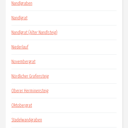
Nandlgraben
Nandlgrat
Nandlgrat (Alter Nandlsteig)
Niederlauf
Novembergrat
Nördlicher Grafensteig
Oberer Herminensteig
Oktobergrat
Stadelwandgraben