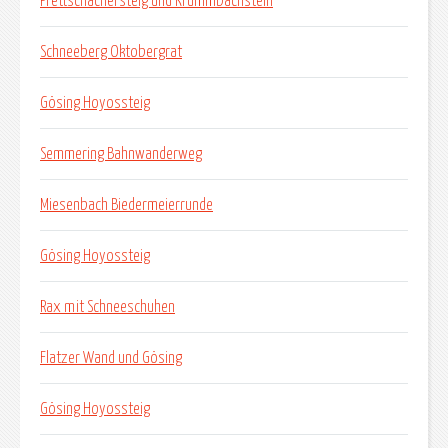
Prettschachersteig und Krummbachstein
Schneeberg Oktobergrat
Gösing Hoyossteig
Semmering Bahnwanderweg
Miesenbach Biedermeierrunde
Gösing Hoyossteig
Rax mit Schneeschuhen
Flatzer Wand und Gösing
Gösing Hoyossteig