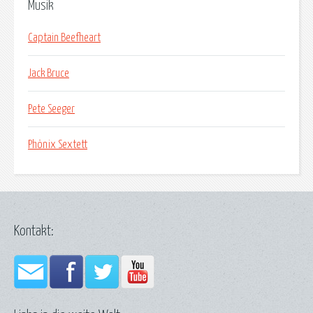
Musik
Captain Beefheart
Jack Bruce
Pete Seeger
Phönix Sextett
Kontakt: