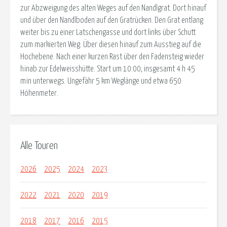
zur Abzweigung des alten Weges auf den Nandlgrat. Dort hinauf
und über den Nandlboden auf den Gratrücken. Den Grat entlang
weiter bis zu einer Latschengasse und dort links über Schutt
zum markierten Weg. Über diesen hinauf zum Ausstieg auf die
Hochebene. Nach einer kurzen Rast über den Fadensteig wieder
hinab zur Edelweisshütte. Start um 10:00, insgesamt 4 h 45
min unterwegs. Ungefähr 5 km Weglänge und etwa 650
Höhenmeter.
Alle Touren
2026
2025
2024
2023
2022
2021
2020
2019
2018
2017
2016
2015