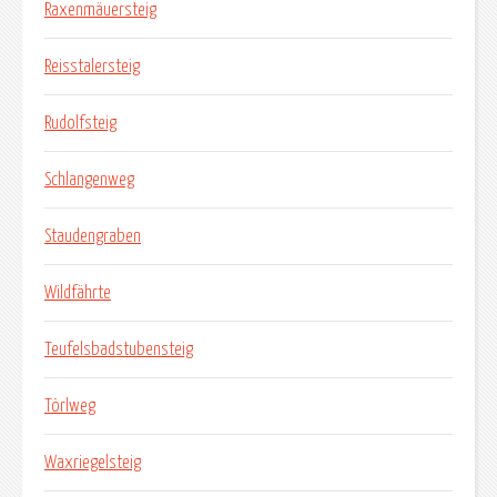
Raxenmäuersteig
Reisstalersteig
Rudolfsteig
Schlangenweg
Staudengraben
Wildfährte
Teufelsbadstubensteig
Törlweg
Waxriegelsteig