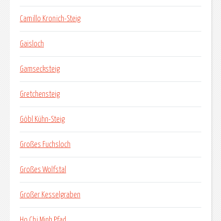
Camillo Kronich-Steig
Gaisloch
Gamsecksteig
Gretchensteig
Göbl Kühn-Steig
Großes Fuchsloch
Großes Wolfstal
Großer Kesselgraben
Ho Chi Minh Pfad