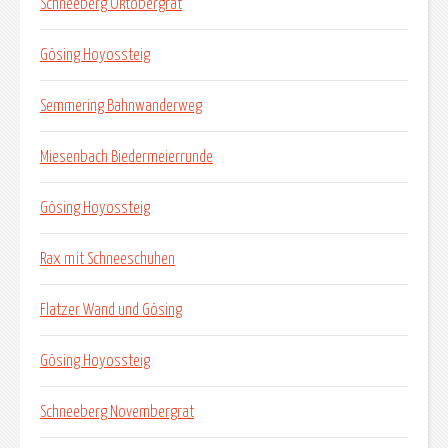
Schneeberg Oktobergrat
Gösing Hoyossteig
Semmering Bahnwanderweg
Miesenbach Biedermeierrunde
Gösing Hoyossteig
Rax mit Schneeschuhen
Flatzer Wand und Gösing
Gösing Hoyossteig
Schneeberg Novembergrat