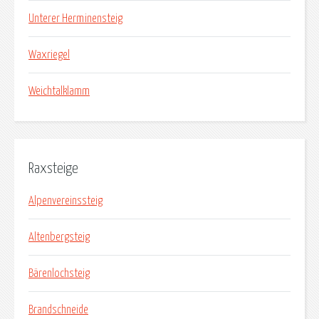
Unterer Herminensteig
Waxriegel
Weichtalklamm
Raxsteige
Alpenvereinssteig
Altenbergsteig
Bärenlochsteig
Brandschneide