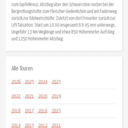
zum Gipfelkreuz. Abstieg über den Schauerstein vorbei bei der
Bergrettungshütte zum Fleischer-Gedenkstein und am Fadenweg
zurück zur Edelweisshütte. Zuletzt von dort hinunter zurück zur
Lift-Talsation. Start um 10:00 insgesamt 6 h 45 min unterwegs.
Ungefähr 13 km Weglänge und etwa 850 Höhenmeter Aufstieg
und 1250 Höhenmeter Abstieg.
Alle Touren
2026
2025
2024
2023
2022
2021
2020
2019
2018
2017
2016
2015
2014
2013
2012
2011