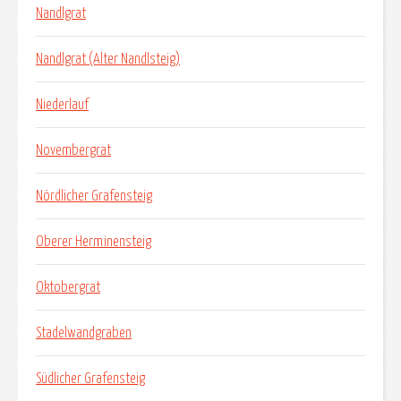
Nandlgrat
Nandlgrat (Alter Nandlsteig)
Niederlauf
Novembergrat
Nördlicher Grafensteig
Oberer Herminensteig
Oktobergrat
Stadelwandgraben
Südlicher Grafensteig