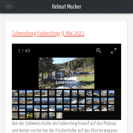
Helmut Mucker
Schneeberg Fadensteig 9. Mai 2021
1
/
49
Losenheim
Von der Edelweisshütte am Fadensteig hinauf auf das Plateau,
und weiter vorbei bei der Fischerhütte auf das Klosterwappen