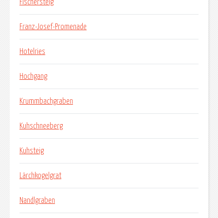
Fischersteig
Franz-Josef-Promenade
Hotelries
Hochgang
Krummbachgraben
Kuhschneeberg
Kuhsteig
Lärchkogelgrat
Nandlgraben