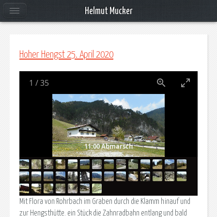
Helmut Mucker
Hoher Hengst 25. April 2020
1
/
35
11:00 Abmarsch
Mit Flora von Rohrbach im Graben durch die Klamm hinauf und
zur Hengsthütte. ein Stück die Zahnradbahn entlang und bald