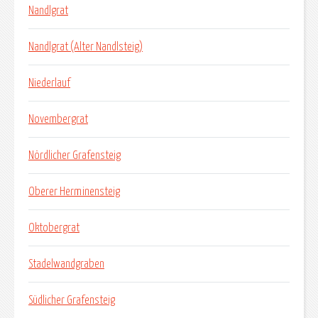
Nandlgrat
Nandlgrat (Alter Nandlsteig)
Niederlauf
Novembergrat
Nördlicher Grafensteig
Oberer Herminensteig
Oktobergrat
Stadelwandgraben
Südlicher Grafensteig