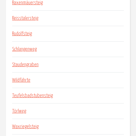
Raxenmäuersteig
Reisstalersteig
Rudolfsteig
Schlangenweg
Staudengraben
Wildfährte
Teufelsbadstubensteig
Törlweg
Waxriegelsteig