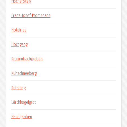
Fischersteig
Franz-Josef-Promenade
Hotelries
Hochgang
Krummbachgraben
Kuhschneeberg
Kuhsteig
Lärchkogelgrat
Nandlgraben