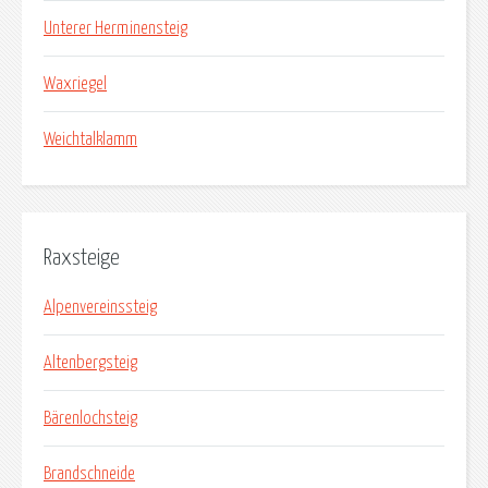
Unterer Herminensteig
Waxriegel
Weichtalklamm
Raxsteige
Alpenvereinssteig
Altenbergsteig
Bärenlochsteig
Brandschneide