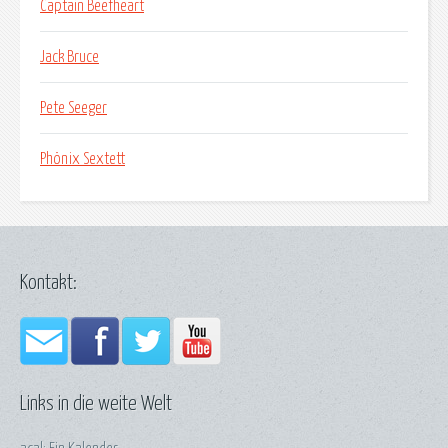
Captain Beefheart
Jack Bruce
Pete Seeger
Phönix Sextett
Kontakt:
Links in die weite Welt