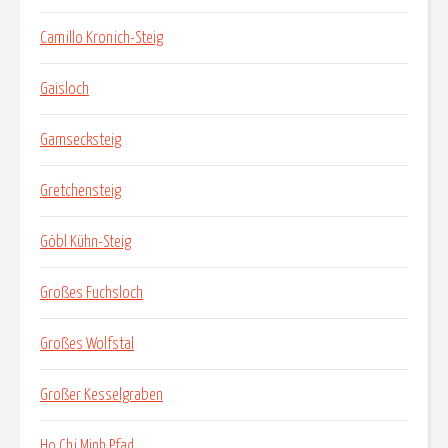
Camillo Kronich-Steig
Gaisloch
Gamsecksteig
Gretchensteig
Göbl Kühn-Steig
Großes Fuchsloch
Großes Wolfstal
Großer Kesselgraben
Ho Chi Minh Pfad