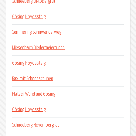
Schneeberg Oktobergrat
Gösing Hoyossteig
Semmering Bahnwanderweg
Miesenbach Biedermeierrunde
Gösing Hoyossteig
Rax mit Schneeschuhen
Flatzer Wand und Gösing
Gösing Hoyossteig
Schneeberg Novembergrat