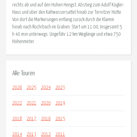
rechts ab und auf den Hohen Hengst. Abstieg zum Adolf Kögler-
Haus und über den Kaltwassersattel hinab zur Ternitzer Hütte.
Von dort die Markierungen entlang zurück durch die Klamm
hinab nach Rochrbach im Graben. Start um 11:00, Insgesamt 5
h 40 min unterwegs. Ungefähr 12 km Weglänge und etwa 750
Höhenmeter.
Alle Touren
2026
2025
2024
2023
2022
2021
2020
2019
2018
2017
2016
2015
2014
2013
2012
2011