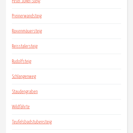
Peter Jokel-Steig
Preinerwandsteig
Raxenmäuersteig
Reisstalersteig
Rudolfsteig
Schlangenweg
Staudengraben
Wildfährte
Teufelsbadstubensteig