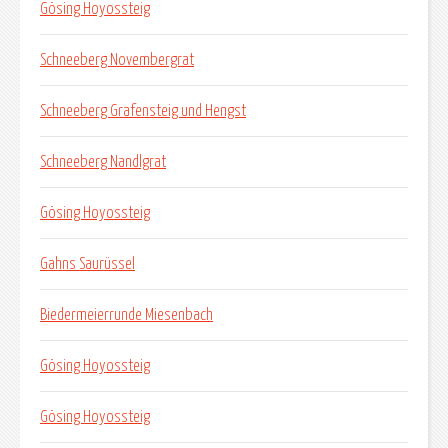
Gösing Hoyossteig
Schneeberg Novembergrat
Schneeberg Grafensteig und Hengst
Schneeberg Nandlgrat
Gösing Hoyossteig
Gahns Saurüssel
Biedermeierrunde Miesenbach
Gösing Hoyossteig
Gösing Hoyossteig