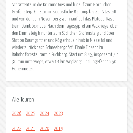
Schrattental in die Krumme Ries und hinauf zum Nördlichen
Grafensteig. Ein Stück in südöstliche Richtung bis zur Sitzstatt
und von dort am Novembergrat hinauf auf das Plateau. Rast
beim Damböckhaus. Nach dem Tagesgipfel am Waxriegel über
den Emmisteig hinunter zum Südlichen Grafensteig und über
Station Baumgartner und Köglerhaus hinab in Mieseltal und
wieder zurück nach Schneebergdörfl. Finale Einkehr im
Bahnhofsrestaurant in Puchberg. Start um 8:45, insgesamt 7 h
30 min unterwegs, etwa 14 km Weglänge und ungefähr 1250
Höhenmeter.
Alle Touren
2026
2025
2024
2023
2022
2021
2020
2019