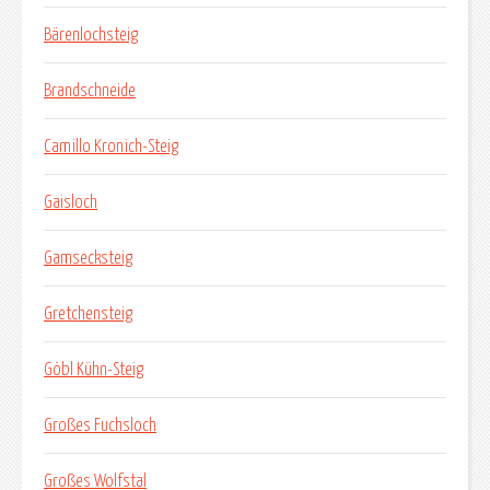
Bärenlochsteig
Brandschneide
Camillo Kronich-Steig
Gaisloch
Gamsecksteig
Gretchensteig
Göbl Kühn-Steig
Großes Fuchsloch
Großes Wolfstal