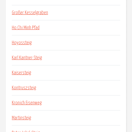
Großer Kesselgraben
Ho Chi Minh Pfad
Hoyossteig
Karl Kantner-Steig
Kaisersteig
Kontruszsteig
Kronich Eisenweg
Martinsteig