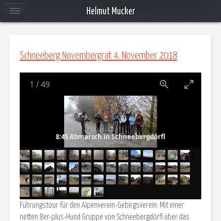
Helmut Mucker
Schneeberg Novembergrat 4. November 2018
1
/
49
8:45 Abmarsch in Schneebergdörfl
Führungstour für den Alpenverein-Gebirgsverein. Mit einer
netten 8er-plus-Hund Gruppe von Schneebergdörfl über das