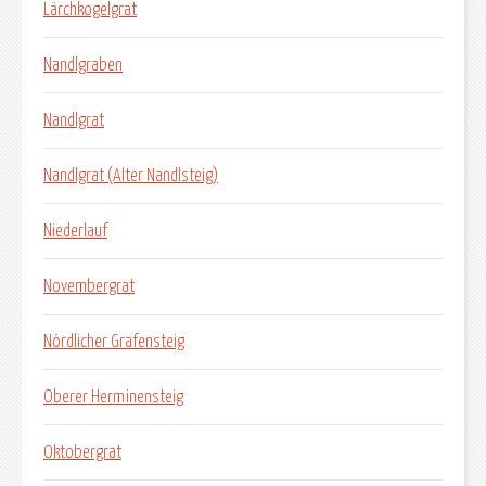
Lärchkogelgrat
Nandlgraben
Nandlgrat
Nandlgrat (Alter Nandlsteig)
Niederlauf
Novembergrat
Nördlicher Grafensteig
Oberer Herminensteig
Oktobergrat