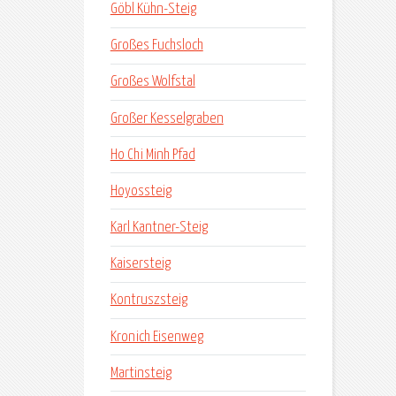
Göbl Kühn-Steig
Großes Fuchsloch
Großes Wolfstal
Großer Kesselgraben
Ho Chi Minh Pfad
Hoyossteig
Karl Kantner-Steig
Kaisersteig
Kontruszsteig
Kronich Eisenweg
Martinsteig