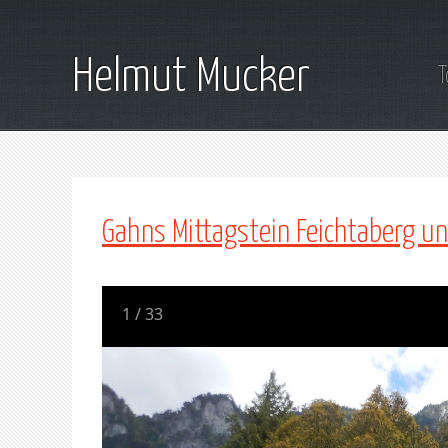
Helmut Mucker
T
Gahns Mittagstein Feichtaberg u
1
/
33