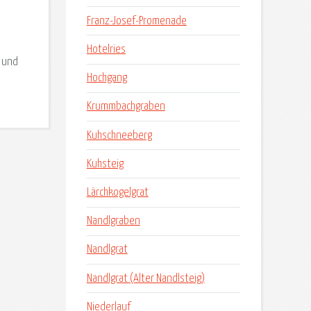
Franz-Josef-Promenade
Hotelries
r und
Hochgang
Krummbachgraben
Kuhschneeberg
Kuhsteig
Lärchkogelgrat
Nandlgraben
Nandlgrat
Nandlgrat (Alter Nandlsteig)
Niederlauf