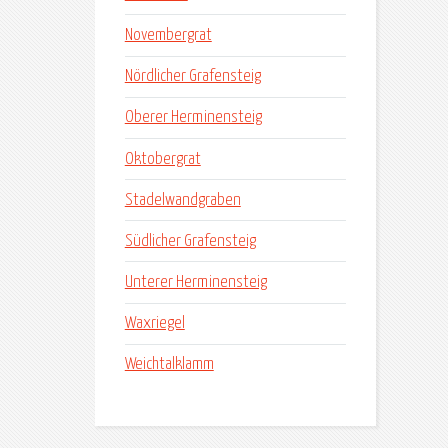
Novembergrat
Nördlicher Grafensteig
Oberer Herminensteig
Oktobergrat
Stadelwandgraben
Südlicher Grafensteig
Unterer Herminensteig
Waxriegel
Weichtalklamm