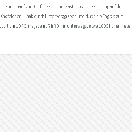
dann hinauf zum Gipfel. Nach einer Rast in östliche Richtung auf den
Knofeleben. Hinab durch Mitterberggraben und durch die Eng bis zum
. Start um 10:30, insgesamt 5 h 30 min unterwegs, etwa 1000 Höhenmete