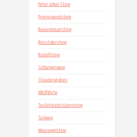
Peter Jokel-Steig
Preinerwandsteig
Raxenmäuersteig
Reisstalersteig
Rudolfsteig
Schlangenweg
Staudengraben
Wildfährte
Teufelsbadstubensteig
Törlweg
Waxriegelsteig