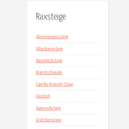
Raxsteige
Alpenvereinssteig
Altenbergsteig
Bärenlochsteig
Brandschneide
Camillo Kronich-Steig
Gaisloch
Gamsecksteig
Gretchensteig