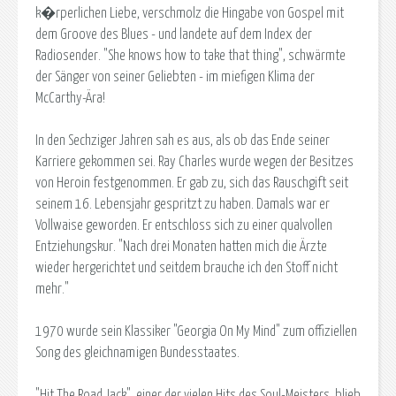
k�rperlichen Liebe, verschmolz die Hingabe von Gospel mit
dem Groove des Blues - und landete auf dem Index der
Radiosender. "She knows how to take that thing", schwärmte
der Sänger von seiner Geliebten - im miefigen Klima der
McCarthy-Ära!
In den Sechziger Jahren sah es aus, als ob das Ende seiner
Karriere gekommen sei. Ray Charles wurde wegen der Besitzes
von Heroin festgenommen. Er gab zu, sich das Rauschgift seit
seinem 16. Lebensjahr gespritzt zu haben. Damals war er
Vollwaise geworden. Er entschloss sich zu einer qualvollen
Entziehungskur. "Nach drei Monaten hatten mich die Ärzte
wieder hergerichtet und seitdem brauche ich den Stoff nicht
mehr."
1970 wurde sein Klassiker "Georgia On My Mind" zum offiziellen
Song des gleichnamigen Bundesstaates.
"Hit The Road Jack", einer der vielen Hits des Soul-Meisters, blieb