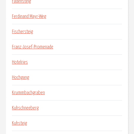
Fadensteig
Ferdinand Mayr-Weg
Fischersteig
Franz-Josef-Promenade
Hotelries
Hochgang
Krummbachgraben
Kuhschneeberg
Kuhsteig