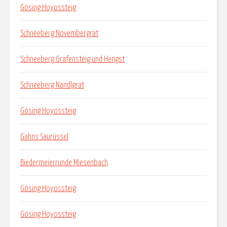
Gösing Hoyossteig
Schneeberg Novembergrat
Schneeberg Grafensteig und Hengst
Schneeberg Nandlgrat
Gösing Hoyossteig
Gahns Saurüssel
Biedermeierrunde Miesenbach
Gösing Hoyossteig
Gösing Hoyossteig