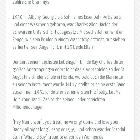
zahlreiche Grammys.
1930, in Albany, Georgia als Sohn eines Eisenbahn-Arbeiters
und einer Wäscherin geboren, war Charles allen Härten der
schwarzen Unterschicht ausgesetzt. Mit sechs Jahren wird er
Zeuge, wie sein Bruder in einem Waschtrog ertrinkt, mit sieben
verliert er sein Augenlicht, mit 15 beide Eltern.
Der seit seinem sechsten Lebensjahr blinde Ray Charles Unter
großen Anstrengungen erlernte er das Klavierspielen an der St.
Augustine Blindenschule in Florida, wo bald auch die Klarinette
zu seinem Instrument wurde. Mit 17 stellte er seine erste Band
zusammen. 1951 landete er seinen ersten Hit: "Baby, Let Me
Hold Your Hand". Zahlreiche seiner Lieder erreichten
Millionenauflagen.
"Hey Mama won't you treat me wrong/ Come and love your
Daddy all night long", sang er 1959, und schon war der Skandal
da. In "What I'd Say" träumte er von den Wonnen der