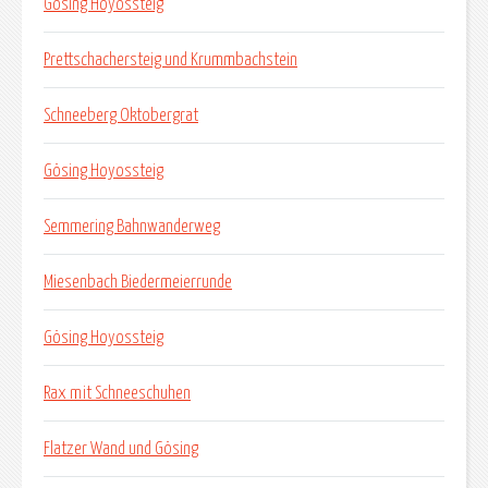
Gösing Hoyossteig
Prettschachersteig und Krummbachstein
Schneeberg Oktobergrat
Gösing Hoyossteig
Semmering Bahnwanderweg
Miesenbach Biedermeierrunde
Gösing Hoyossteig
Rax mit Schneeschuhen
Flatzer Wand und Gösing