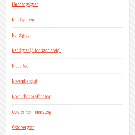
Lärchkogelgrat
Nandlgraben
Nandlgrat
Nandlgrat (Alter Nandlsteig)
Niederlauf
Novembergrat
Nördlicher Grafensteig
Oberer Herminensteig
Oktobergrat