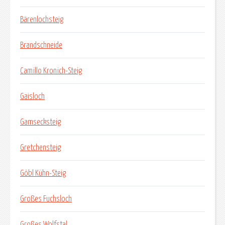
Bärenlochsteig
Brandschneide
Camillo Kronich-Steig
Gaisloch
Gamsecksteig
Gretchensteig
Göbl Kühn-Steig
Großes Fuchsloch
Großes Wolfstal