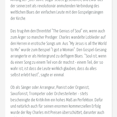
der seinerzeit als revolutionär anmutenden Verbindung des
weltlichen Blues der einfachen Leute mit den Gospelgesängen
der Kirche.
Das trug ihm den Ehrentitel "The Genius of Soul" ein, wenn auch
zum Ärger so mancher Prediger. Charles wandelte Loblieder auf
den Herren in erotische Songs um. Aus "My Jesus is all the World
to Me" wurde zum Beispiel "I got a Woman". Den Gospel-Gesang
arrangierte er als Hintergrund zu deftigem Blues. "Soul ist, wenn
du einen Song zu einem Teil von dir machst - einem Teil, der so
wahr ist, ist dass die Leute wirklich glauben, dass du alles
selbst erlebt hast", sagte er einmal.
Ob als Sänger oder Arrangeur, Pianist oder Organist,
Saxofonist, Trompeter oder Orchesterleiter - stets
bescheinigte die Kritik ihm ein hohes Maß an Perfektion. Dafür
und natürlich auch für seinen enormen kommerziellen Erfolg
wurde der Ray Charles mit Preisen überschüttet, darunter auch