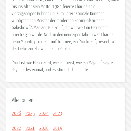
bis ins Alter sein Motto: 1984 feierte Charles sein
vierzigjähriges Bühnenjubiläum. Internationale Künstler
würdigten den Meister der modernen Popmusik mit der
Galashow "A Man and His Soul", die weltweit im Fernsehen
übertragen wurde. Noch in den neunziger Jahren war Charles
neun Monate pro i Jahr auf Tournee, ein "Soulman", beseelt von
der Liebe zur Show und zum Publikum.
"Soul ist wie Elektrizität, wie ein Geist, wie ein Magnet" sagte
Ray Charles einmal, und es stimmt - bis heute.
Alle Touren
2026
2025
2024
2023
2022
2021
2020
2019