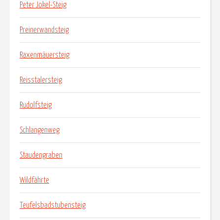
Peter Jokel-Steig
Preinerwandsteig
Raxenmäuersteig
Reisstalersteig
Rudolfsteig
Schlangenweg
Staudengraben
Wildfährte
Teufelsbadstubensteig