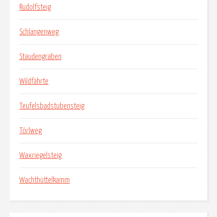
Rudolfsteig
Schlangenweg
Staudengraben
Wildfährte
Teufelsbadstubensteig
Törlweg
Waxriegelsteig
Wachthüttelkamm