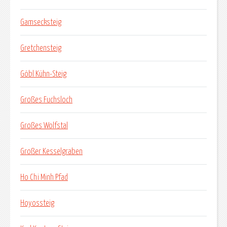
Gamsecksteig
Gretchensteig
Göbl Kühn-Steig
Großes Fuchsloch
Großes Wolfstal
Großer Kesselgraben
Ho Chi Minh Pfad
Hoyossteig