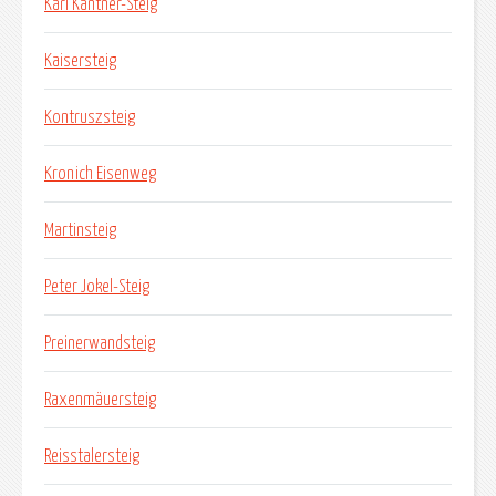
Karl Kantner-Steig
Kaisersteig
Kontruszsteig
Kronich Eisenweg
Martinsteig
Peter Jokel-Steig
Preinerwandsteig
Raxenmäuersteig
Reisstalersteig