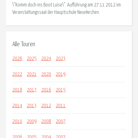
\"Komm doch ins Boot Luise\". Aufführung am 27.11.2012 im
Veranstaltungssaal der Hauptschule Neunkirchen.
Alle Touren
2026
2025
2024
2023
2022
2021
2020
2019
2018
2017
2016
2015
2014
2013
2012
2011
2010
2009
2008
2007
2006
2005
2004
2003