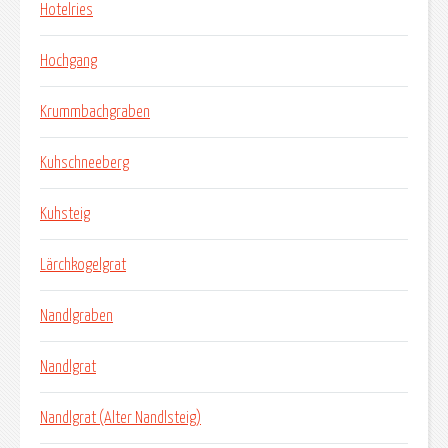
Hotelries
Hochgang
Krummbachgraben
Kuhschneeberg
Kuhsteig
Lärchkogelgrat
Nandlgraben
Nandlgrat
Nandlgrat (Alter Nandlsteig)