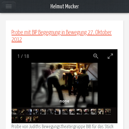
Helmut Mucker
Probe mit BIP Begegnung in Bewegung 27. Oktober
2012
1
/
18
none
Probe von Judiths Bewegungstheatergruppe BIB für das Stück