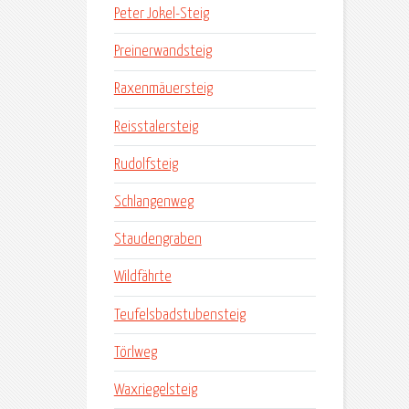
Peter Jokel-Steig
Preinerwandsteig
Raxenmäuersteig
Reisstalersteig
Rudolfsteig
Schlangenweg
Staudengraben
Wildfährte
Teufelsbadstubensteig
Törlweg
Waxriegelsteig