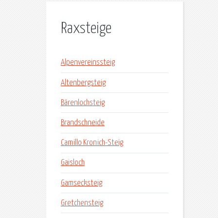
Raxsteige
Alpenvereinssteig
Altenbergsteig
Bärenlochsteig
Brandschneide
Camillo Kronich-Steig
Gaisloch
Gamsecksteig
Gretchensteig