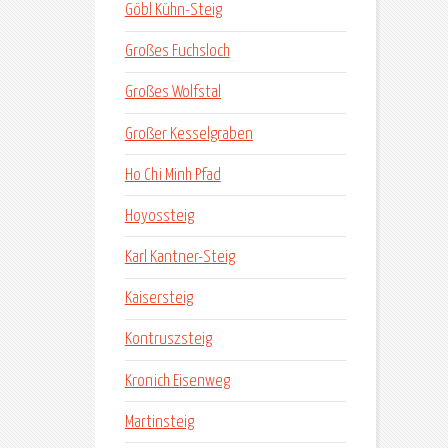
Göbl Kühn-Steig
Großes Fuchsloch
Großes Wolfstal
Großer Kesselgraben
Ho Chi Minh Pfad
Hoyossteig
Karl Kantner-Steig
Kaisersteig
Kontruszsteig
Kronich Eisenweg
Martinsteig