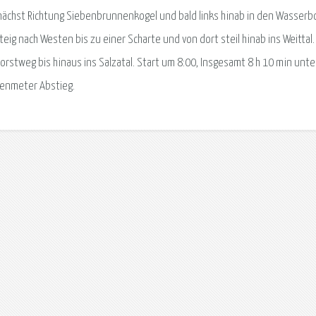
nächst Richtung Siebenbrunnenkogel und bald links hinab in den Wasser
ig nach Westen bis zu einer Scharte und von dort steil hinab ins Weittal.
orstweg bis hinaus ins Salzatal. Start um 8:00, Insgesamt 8 h 10 min unt
enmeter Abstieg.