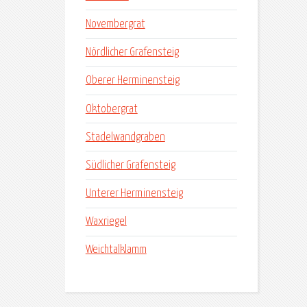
Novembergrat
Nördlicher Grafensteig
Oberer Herminensteig
Oktobergrat
Stadelwandgraben
Südlicher Grafensteig
Unterer Herminensteig
Waxriegel
Weichtalklamm