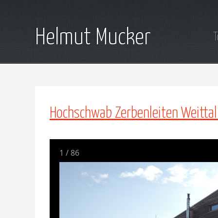
Helmut Mucker
T
Hochschwab Zerbenleiten Weittal
1
/
86