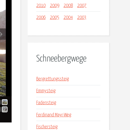
2010
2009
2008
2007
2006
2005
2004
2003
Schneebergwege
Bergrettungssteig
Emmysteig
Fadensteig
Ferdinand Mayr-Weg
Fischersteig