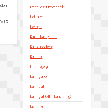
boden
Franz-Josef-Promenade
Hotelries
erwegs.
Hochgang
Krummbachgraben
Kuhschneeberg
Kuhsteig
Lärchkogelgrat
Nandlgraben
Nandlgrat
Nandlgrat (Alter Nandlsteig)
Niederlauf