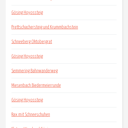
Gösing Hoyossteig
Prettschachersteig und Krummbachstein
Schneeberg Oktobergrat
Gösing Hoyossteig
Semmering Bahnwanderweg
Miesenbach Biedermeierrunde
Gösing Hoyossteig
Rax mit Schneeschuhen