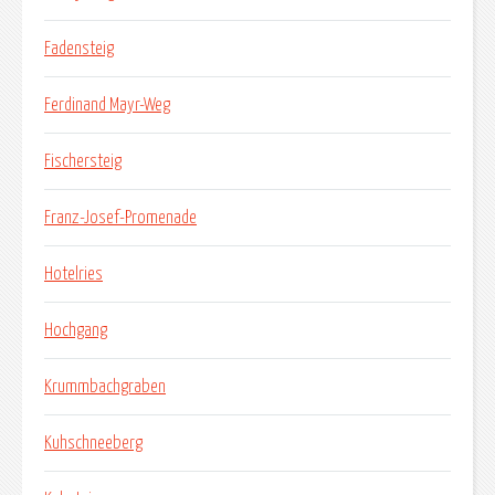
Fadensteig
Ferdinand Mayr-Weg
Fischersteig
Franz-Josef-Promenade
Hotelries
Hochgang
Krummbachgraben
Kuhschneeberg