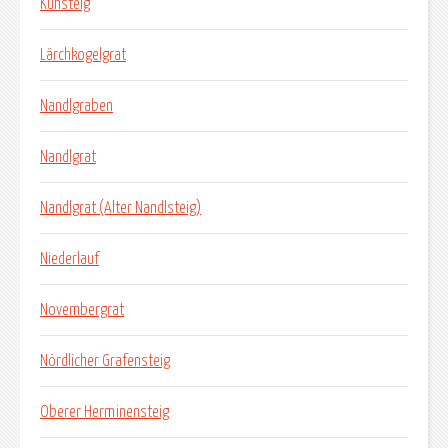
Kuhsteig
Lärchkogelgrat
Nandlgraben
Nandlgrat
Nandlgrat (Alter Nandlsteig)
Niederlauf
Novembergrat
Nördlicher Grafensteig
Oberer Herminensteig