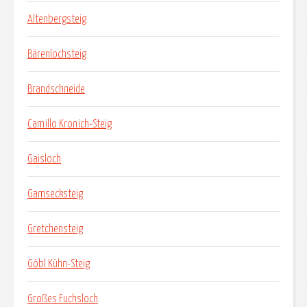
Altenbergsteig
Bärenlochsteig
Brandschneide
Camillo Kronich-Steig
Gaisloch
Gamsecksteig
Gretchensteig
Göbl Kühn-Steig
Großes Fuchsloch