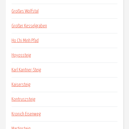
Großes Wolfstal
Großer Kesselgraben
Ho Chi Minh Pfad
Hoyossteig
Karl Kantner-Steig
Kaisersteig
Kontruszsteig
Kronich Eisenweg
Martinsteig