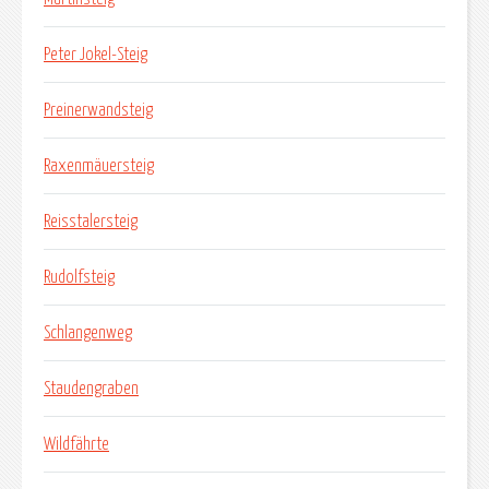
Peter Jokel-Steig
Preinerwandsteig
Raxenmäuersteig
Reisstalersteig
Rudolfsteig
Schlangenweg
Staudengraben
Wildfährte