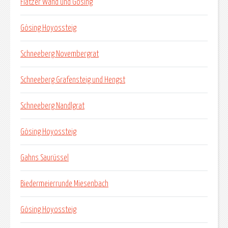
Flatzer Wand und Gösing
Gösing Hoyossteig
Schneeberg Novembergrat
Schneeberg Grafensteig und Hengst
Schneeberg Nandlgrat
Gösing Hoyossteig
Gahns Saurüssel
Biedermeierrunde Miesenbach
Gösing Hoyossteig