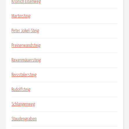
Kronich Eisenweg
Martinsteig
Peter Jokel-Steig
Preinerwandsteig
Raxenmäuersteig
Reisstalersteig
Rudolfsteig
Schlangenweg
Staudengraben