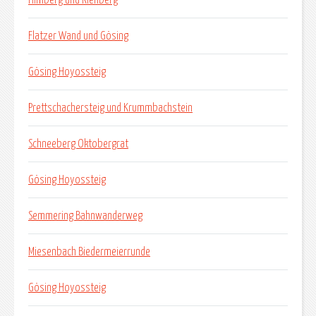
Flatzer Wand und Gösing
Gösing Hoyossteig
Prettschachersteig und Krummbachstein
Schneeberg Oktobergrat
Gösing Hoyossteig
Semmering Bahnwanderweg
Miesenbach Biedermeierrunde
Gösing Hoyossteig