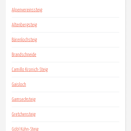
Alpenvereinssteig
Altenbergsteig
Bärenlochsteig
Brandschneide
Camillo Kronich-Steig
Gaisloch
Gamsecksteig
Gretchensteig
Göbl Kühn-Steig