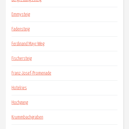
Emmysteig
Fadensteig
Ferdinand Mayr-Weg
Fischersteig
Franz-Josef-Promenade
Hotelries
Hochgang
Krummbachgraben