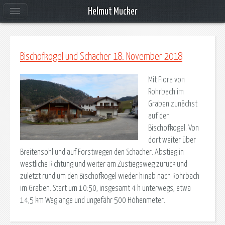
Helmut Mucker
Bischofkogel und Schacher 18. November 2018
Mit Flora von
Rohrbach im
Graben zunächst
auf den
Bischofkogel. Von
dort weiter über
Breitensohl und auf Forstwegen den Schacher. Abstieg in
westliche Richtung und weiter am Zustiegsweg zurück und
zuletzt rund um den Bischofkogel wieder hinab nach Rohrbach
im Graben. Start um 10:50, insgesamt 4 h unterwegs, etwa
14,5 km Weglänge und ungefähr 500 Höhenmeter.