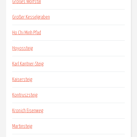
Großes Wolfstal
Großer Kesselgraben
Ho Chi Minh Pfad
Hoyossteig
Karl Kantner-Steig
Kaisersteig
Kontruszsteig
Kronich Eisenweg
Martinsteig