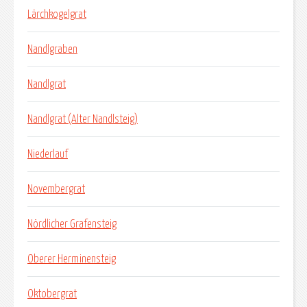
Lärchkogelgrat
Nandlgraben
Nandlgrat
Nandlgrat (Alter Nandlsteig)
Niederlauf
Novembergrat
Nördlicher Grafensteig
Oberer Herminensteig
Oktobergrat