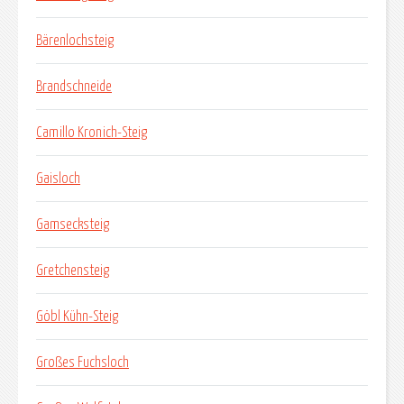
Bärenlochsteig
Brandschneide
Camillo Kronich-Steig
Gaisloch
Gamsecksteig
Gretchensteig
Göbl Kühn-Steig
Großes Fuchsloch