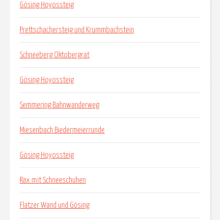
Gösing Hoyossteig
Prettschachersteig und Krummbachstein
Schneeberg Oktobergrat
Gösing Hoyossteig
Semmering Bahnwanderweg
Miesenbach Biedermeierrunde
Gösing Hoyossteig
Rax mit Schneeschuhen
Flatzer Wand und Gösing