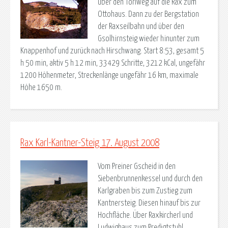
über den Törlweg auf die Rax zum
Ottohaus. Dann zu der Bergstation
der Raxseilbahn und über den
Gsolhirnsteig wieder hinunter zum
Knappenhof und zurück nach Hirschwang. Start 8:53, gesamt 5
h 50 min, aktiv 5 h 12 min, 33429 Schritte, 3212 kCal, ungefähr
1200 Höhenmeter, Streckenlänge ungefähr 16 km, maximale
Höhe 1650 m.
Rax Karl-Kantner-Steig 17. August 2008
Vom Preiner Gscheid in den
Siebenbrunnenkessel und durch den
Karlgraben bis zum Zustieg zum
Kantnersteig. Diesen hinauf bis zur
Hochfläche. Über Raxkircherl und
Ludwighaus zum Predigtstuhl.