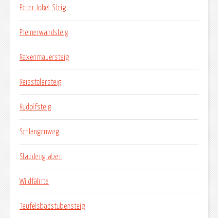
Peter Jokel-Steig
Preinerwandsteig
Raxenmäuersteig
Reisstalersteig
Rudolfsteig
Schlangenweg
Staudengraben
Wildfährte
Teufelsbadstubensteig