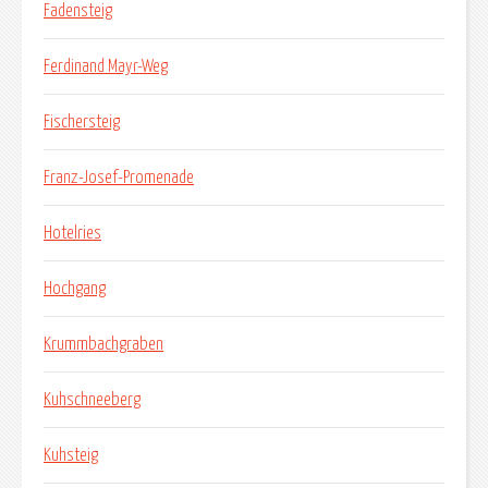
Fadensteig
Ferdinand Mayr-Weg
Fischersteig
Franz-Josef-Promenade
Hotelries
Hochgang
Krummbachgraben
Kuhschneeberg
Kuhsteig