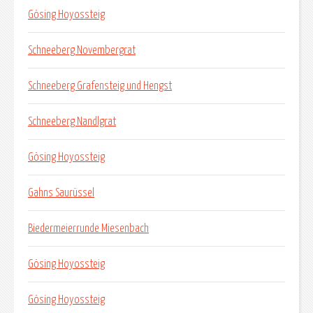
Gösing Hoyossteig
Schneeberg Novembergrat
Schneeberg Grafensteig und Hengst
Schneeberg Nandlgrat
Gösing Hoyossteig
Gahns Saurüssel
Biedermeierrunde Miesenbach
Gösing Hoyossteig
Gösing Hoyossteig