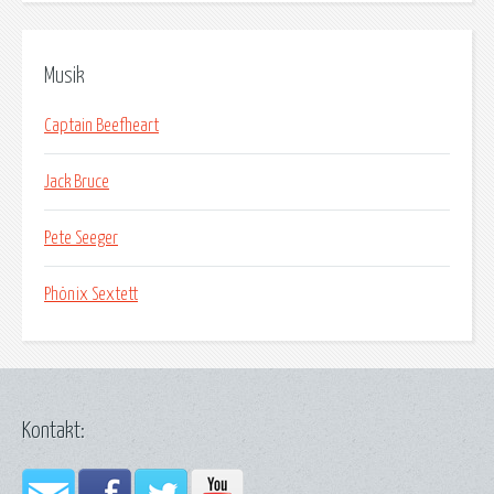
Musik
Captain Beefheart
Jack Bruce
Pete Seeger
Phönix Sextett
Kontakt: