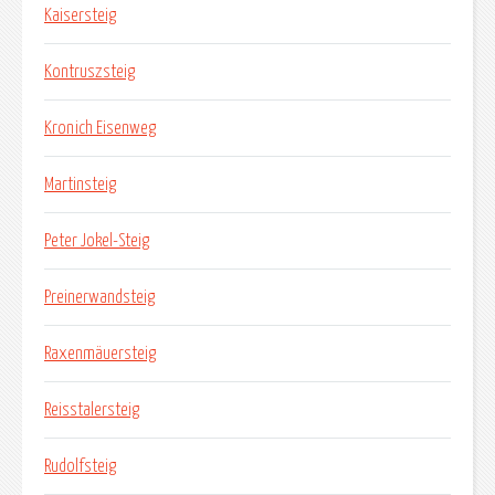
Kaisersteig
Kontruszsteig
Kronich Eisenweg
Martinsteig
Peter Jokel-Steig
Preinerwandsteig
Raxenmäuersteig
Reisstalersteig
Rudolfsteig