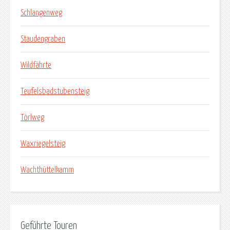
Schlangenweg
Staudengraben
Wildfährte
Teufelsbadstubensteig
Törlweg
Waxriegelsteig
Wachthüttelkamm
Geführte Touren