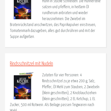
Huhn in Stücke schneiden. Die Hühnerteile
salzen und pfeffern, in heißem Öl
rundherum anbraten und wieder
herausnehmen. Die Zwiebel im
Bratenrückstand anschwitzen, das Paprikapulver einstreuen,
Tomatenmark dazugeben, alles gut durchrühren und mit der
Suppe aufgießen.
Rindsschnitzel mit Nudeln
Zutaten für vier Personen: 4
Rindsschnitzel zu je etwa 200 g, Salz,
Pfeffer, Öl Mehl zum Stauben, 2 Zwiebeln
(klein geschnitten), 2 Knoblauchzehen
(klein geschnitten), 2 EL Ketchup, 1 EL
Zucker, 500 ml Rotwein. Als Beilage passen Teigwaren nach
Wahl.