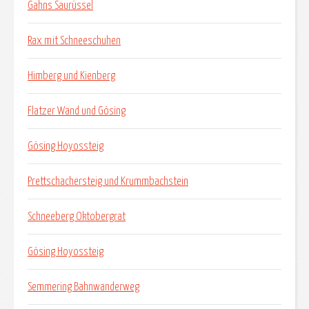
Gahns Saurüssel
Rax mit Schneeschuhen
Himberg und Kienberg
Flatzer Wand und Gösing
Gösing Hoyossteig
Prettschachersteig und Krummbachstein
Schneeberg Oktobergrat
Gösing Hoyossteig
Semmering Bahnwanderweg