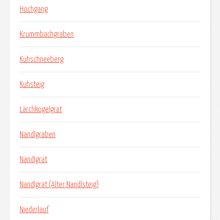
Hochgang
Krummbachgraben
Kuhschneeberg
Kuhsteig
Lärchkogelgrat
Nandlgraben
Nandlgrat
Nandlgrat (Alter Nandlsteig)
Niederlauf