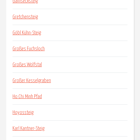
Gamsecksteig
Gretchensteig
Göbl Kühn-Steig
Großes Fuchsloch
Großes Wolfstal
Großer Kesselgraben
Ho Chi Minh Pfad
Hoyossteig
Karl Kantner-Steig