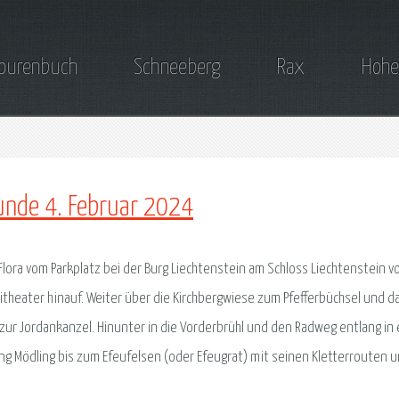
ourenbuch
Schneeberg
Rax
Hohe
Runde 4. Februar 2024
Flora vom Parkplatz bei der Burg Liechtenstein am Schloss Liechtenstein v
heater hinauf. Weiter über die Kirchbergwiese zum Pfefferbüchsel und d
ur Jordankanzel. Hinunter in die Vorderbrühl und den Radweg entlang in 
ung Mödling bis zum Efeufelsen (oder Efeugrat) mit seinen Kletterrouten 