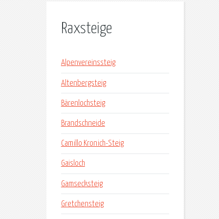
Raxsteige
Alpenvereinssteig
Altenbergsteig
Bärenlochsteig
Brandschneide
Camillo Kronich-Steig
Gaisloch
Gamsecksteig
Gretchensteig