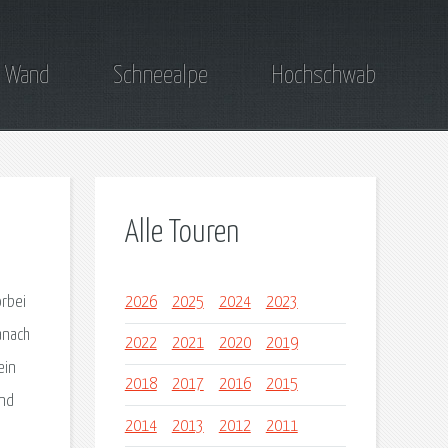
 Wand
Schneealpe
Hochschwab
Alle Touren
orbei
2026
2025
2024
2023
anach
2022
2021
2020
2019
ein
2018
2017
2016
2015
und
2014
2013
2012
2011