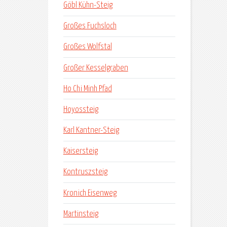
Göbl Kühn-Steig
Großes Fuchsloch
Großes Wolfstal
Großer Kesselgraben
Ho Chi Minh Pfad
Hoyossteig
Karl Kantner-Steig
Kaisersteig
Kontruszsteig
Kronich Eisenweg
Martinsteig