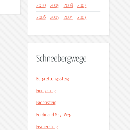
2010
2009
2008
2007
2006
2005
2004
2003
Schneebergwege
Bergrettungssteig
Emmysteig
Fadensteig
Ferdinand Mayr-Weg
Fischersteig