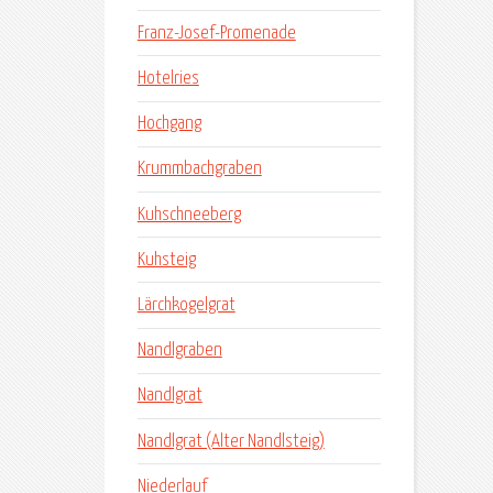
Franz-Josef-Promenade
Hotelries
Hochgang
Krummbachgraben
Kuhschneeberg
Kuhsteig
Lärchkogelgrat
Nandlgraben
Nandlgrat
Nandlgrat (Alter Nandlsteig)
Niederlauf