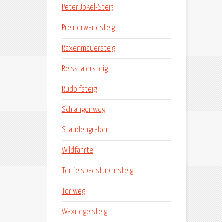
Peter Jokel-Steig
Preinerwandsteig
Raxenmäuersteig
Reisstalersteig
Rudolfsteig
Schlangenweg
Staudengraben
Wildfährte
Teufelsbadstubensteig
Törlweg
Waxriegelsteig