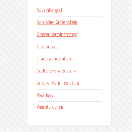
Novembergrat
Nördlicher Grafensteig
Oberer Herminensteig
Oktobergrat
Stadelwandgraben
Südlicher Grafensteig
Unterer Herminensteig
Waxriegel
Weichtalklamm