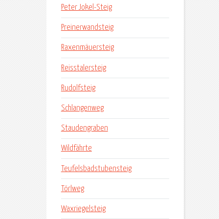
Peter Jokel-Steig
Preinerwandsteig
Raxenmäuersteig
Reisstalersteig
Rudolfsteig
Schlangenweg
Staudengraben
Wildfährte
Teufelsbadstubensteig
Törlweg
Waxriegelsteig