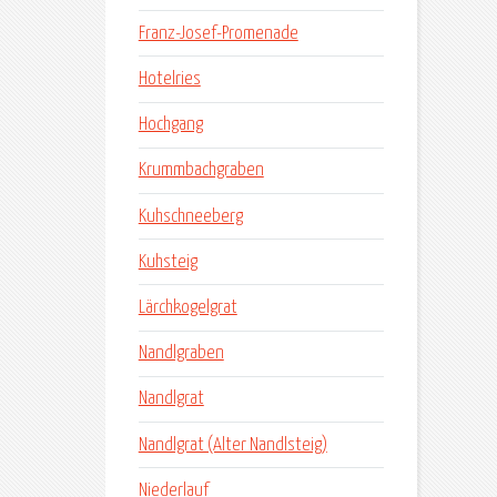
Franz-Josef-Promenade
Hotelries
Hochgang
Krummbachgraben
Kuhschneeberg
Kuhsteig
Lärchkogelgrat
Nandlgraben
Nandlgrat
Nandlgrat (Alter Nandlsteig)
Niederlauf