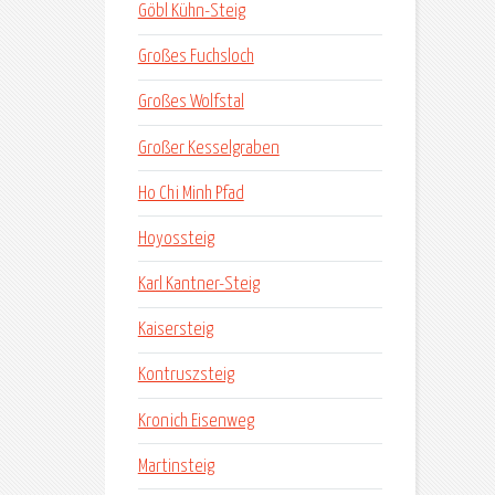
Göbl Kühn-Steig
Großes Fuchsloch
Großes Wolfstal
Großer Kesselgraben
Ho Chi Minh Pfad
Hoyossteig
Karl Kantner-Steig
Kaisersteig
Kontruszsteig
Kronich Eisenweg
Martinsteig