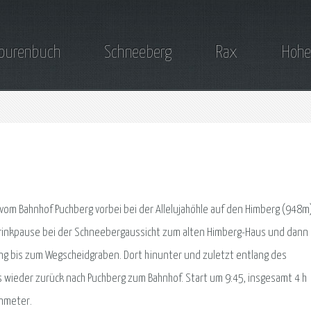
ourenbuch
Schneeberg
Rax
Hohe
vom Bahnhof Puchberg vorbei bei der Allelujahöhle auf den Himberg (948m)
rinkpause bei der Schneebergaussicht zum alten Himberg-Haus und dann 
ung bis zum Wegscheidgraben. Dort hinunter und zuletzt entlang des
 wieder zurück nach Puchberg zum Bahnhof. Start um 9:45, insgesamt 4 h
nmeter.