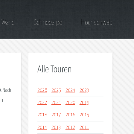
 Wand
Schneealpe
Hochschwab
Alle Touren
. Nach
2026
2025
2024
2023
in
2022
2021
2020
2019
2018
2017
2016
2015
2014
2013
2012
2011