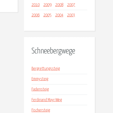
2010
2009
2008
2007
2006
2005
2004
2003
Schneebergwege
Bergrettungssteig
Emmysteig
Fadensteig
Ferdinand Mayr-Weg
Fischersteig