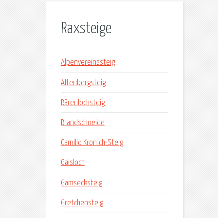
Raxsteige
Alpenvereinssteig
Altenbergsteig
Bärenlochsteig
Brandschneide
Camillo Kronich-Steig
Gaisloch
Gamsecksteig
Gretchensteig