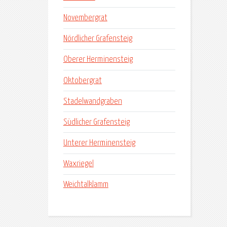
Novembergrat
Nördlicher Grafensteig
Oberer Herminensteig
Oktobergrat
Stadelwandgraben
Südlicher Grafensteig
Unterer Herminensteig
Waxriegel
Weichtalklamm