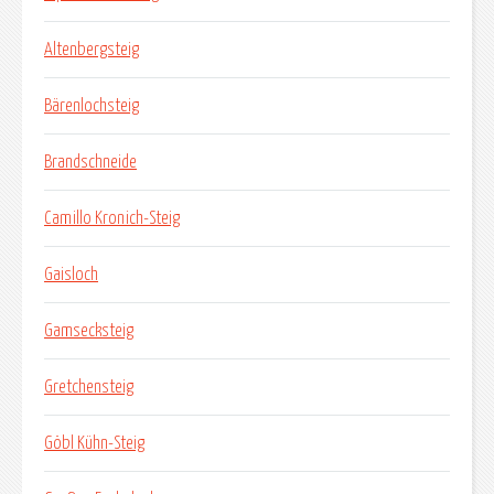
Altenbergsteig
Bärenlochsteig
Brandschneide
Camillo Kronich-Steig
Gaisloch
Gamsecksteig
Gretchensteig
Göbl Kühn-Steig