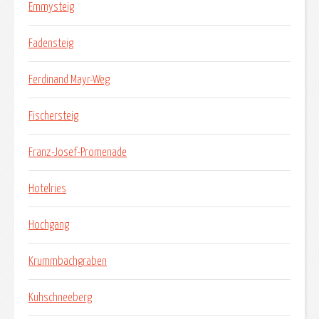
Emmysteig
Fadensteig
Ferdinand Mayr-Weg
Fischersteig
Franz-Josef-Promenade
Hotelries
Hochgang
Krummbachgraben
Kuhschneeberg