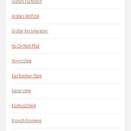
Großes Fuchsloch
Großes Wolfstal
Großer Kesselgraben
Ho Chi Minh Pfad
Hoyossteig
Karl Kantner-Steig
Kaisersteig
Kontruszsteig
Kronich Eisenweg