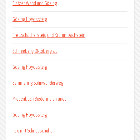
Flatzer Wand und Gösing
Gösing Hoyossteig
Prettschachersteig und Krummbachstein
Schneeberg Oktobergrat
Gösing Hoyossteig
Semmering Bahnwanderweg
Miesenbach Biedermeierrunde
Gösing Hoyossteig
Rax mit Schneeschuhen