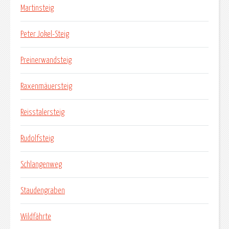
Martinsteig
Peter Jokel-Steig
Preinerwandsteig
Raxenmäuersteig
Reisstalersteig
Rudolfsteig
Schlangenweg
Staudengraben
Wildfährte