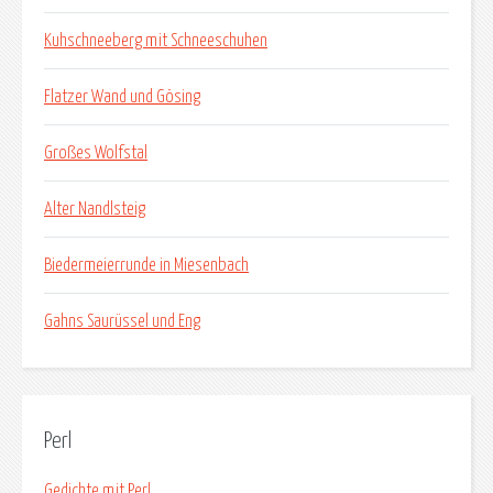
Kuhschneeberg mit Schneeschuhen
Flatzer Wand und Gösing
Großes Wolfstal
Alter Nandlsteig
Biedermeierrunde in Miesenbach
Gahns Saurüssel und Eng
Perl
Gedichte mit Perl