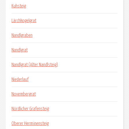
Kuhsteig
Lärchkogelgrat
Nandlgraben
Nandlgrat
Nandlgrat (Alter Nandlsteig)
Niederlauf
Novembergrat
Nördlicher Grafensteig
Oberer Herminensteig