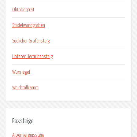
Oktobergrat
Stadelwandgraben
Südlicher Grafensteig
Unterer Herminensteig
Waxriegel
Weichtalklamm
Raxsteige
Alpenvereinssteig