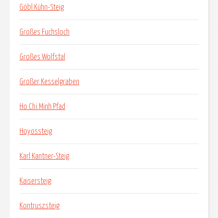
Göbl Kühn-Steig
Großes Fuchsloch
Großes Wolfstal
Großer Kesselgraben
Ho Chi Minh Pfad
Hoyossteig
Karl Kantner-Steig
Kaisersteig
Kontruszsteig