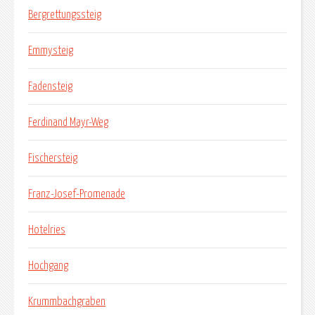
Bergrettungssteig
Emmysteig
Fadensteig
Ferdinand Mayr-Weg
Fischersteig
Franz-Josef-Promenade
Hotelries
Hochgang
Krummbachgraben