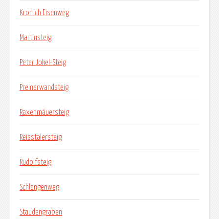
Kronich Eisenweg
Martinsteig
Peter Jokel-Steig
Preinerwandsteig
Raxenmäuersteig
Reisstalersteig
Rudolfsteig
Schlangenweg
Staudengraben