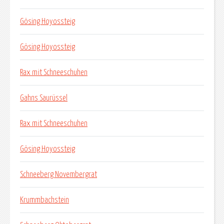
Gösing Hoyossteig
Gösing Hoyossteig
Rax mit Schneeschuhen
Gahns Saurüssel
Rax mit Schneeschuhen
Gösing Hoyossteig
Schneeberg Novembergrat
Krummbachstein