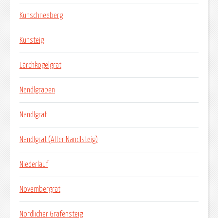
Kuhschneeberg
Kuhsteig
Lärchkogelgrat
Nandlgraben
Nandlgrat
Nandlgrat (Alter Nandlsteig)
Niederlauf
Novembergrat
Nördlicher Grafensteig