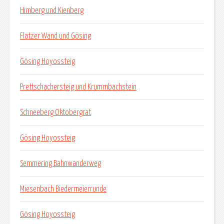
Himberg und Kienberg
Flatzer Wand und Gösing
Gösing Hoyossteig
Prettschachersteig und Krummbachstein
Schneeberg Oktobergrat
Gösing Hoyossteig
Semmering Bahnwanderweg
Miesenbach Biedermeierrunde
Gösing Hoyossteig