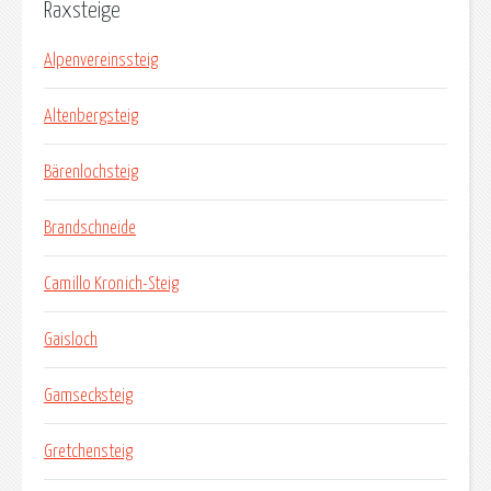
Raxsteige
Alpenvereinssteig
Altenbergsteig
Bärenlochsteig
Brandschneide
Camillo Kronich-Steig
Gaisloch
Gamsecksteig
Gretchensteig