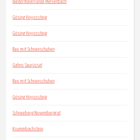
Biedermeierrunde Miesenbach
Gösing Hoyossteig
Gösing Hoyossteig
Rax mit Schneeschuhen
Gahns Saurüssel
Rax mit Schneeschuhen
Gösing Hoyossteig
Schneeberg Novembergrat
Krummbachstein