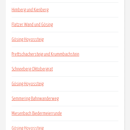
Himberg und Kienberg
Flatzer Wand und Gösing
Gösing Hoyossteig
Prettschachersteig und Krummbachstein
Schneeberg Oktobergrat
Gösing Hoyossteig
Semmering Bahnwanderweg
Miesenbach Biedermeierrunde
Gösing Hoyossteig