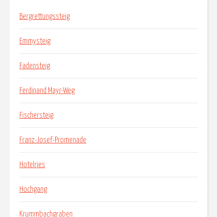
Bergrettungssteig
Emmysteig
Fadensteig
Ferdinand Mayr-Weg
Fischersteig
Franz-Josef-Promenade
Hotelries
Hochgang
Krummbachgraben