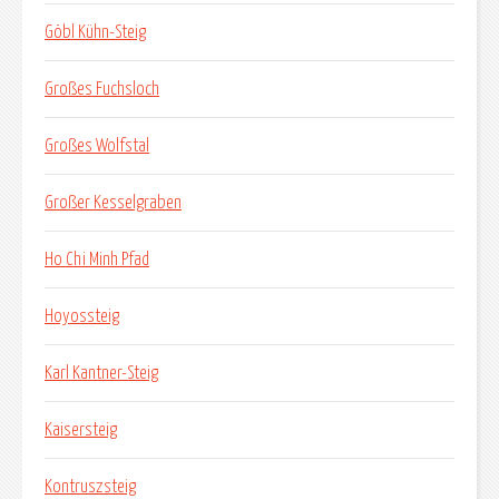
Göbl Kühn-Steig
Großes Fuchsloch
Großes Wolfstal
Großer Kesselgraben
Ho Chi Minh Pfad
Hoyossteig
Karl Kantner-Steig
Kaisersteig
Kontruszsteig