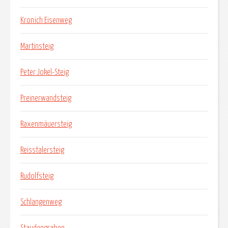
Kronich Eisenweg
Martinsteig
Peter Jokel-Steig
Preinerwandsteig
Raxenmäuersteig
Reisstalersteig
Rudolfsteig
Schlangenweg
Staudengraben