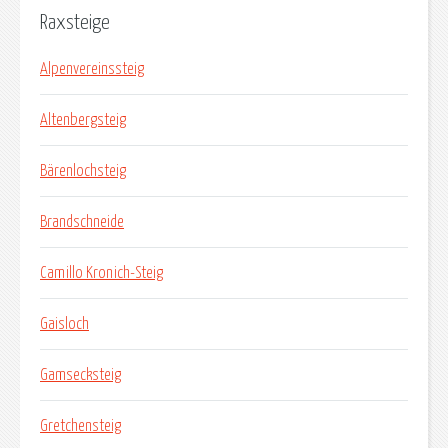
Raxsteige
Alpenvereinssteig
Altenbergsteig
Bärenlochsteig
Brandschneide
Camillo Kronich-Steig
Gaisloch
Gamsecksteig
Gretchensteig