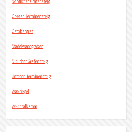
Nördlicher Grafensteig
Oberer Herminensteig
Oktobergrat
Stadelwandgraben
Südlicher Grafensteig
Unterer Herminensteig
Waxriegel
Weichtalklamm