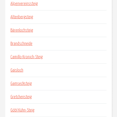
Alpenvereinssteig
Altenbergsteig
Bärenlochsteig
Brandschneide
Camillo Kronich-Steig
Gaisloch
Gamsecksteig
Gretchensteig
Göbl Kühn-Steig