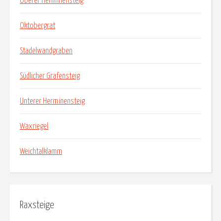
Oberer Herminensteig
Oktobergrat
Stadelwandgraben
Südlicher Grafensteig
Unterer Herminensteig
Waxriegel
Weichtalklamm
Raxsteige