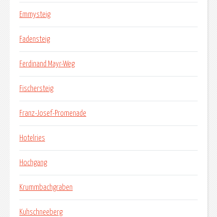
Emmysteig
Fadensteig
Ferdinand Mayr-Weg
Fischersteig
Franz-Josef-Promenade
Hotelries
Hochgang
Krummbachgraben
Kuhschneeberg