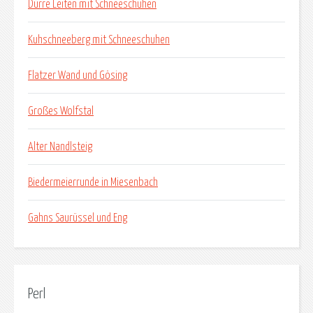
Dürre Leiten mit Schneeschuhen
Kuhschneeberg mit Schneeschuhen
Flatzer Wand und Gösing
Großes Wolfstal
Alter Nandlsteig
Biedermeierrunde in Miesenbach
Gahns Saurüssel und Eng
Perl