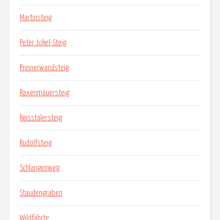
Martinsteig
Peter Jokel-Steig
Preinerwandsteig
Raxenmäuersteig
Reisstalersteig
Rudolfsteig
Schlangenweg
Staudengraben
Wildfährte