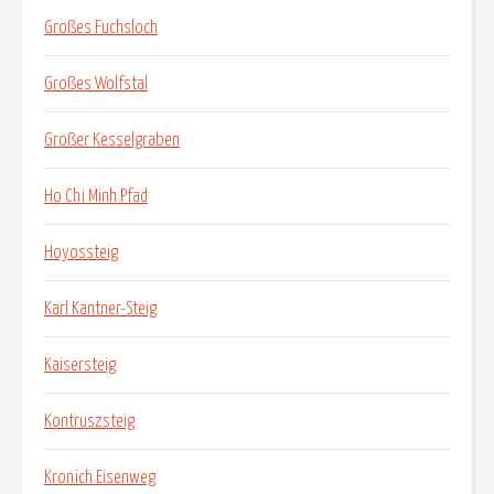
Großes Fuchsloch
Großes Wolfstal
Großer Kesselgraben
Ho Chi Minh Pfad
Hoyossteig
Karl Kantner-Steig
Kaisersteig
Kontruszsteig
Kronich Eisenweg