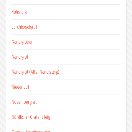
Kuhsteig
Lärchkogelgrat
Nandlgraben
Nandlgrat
Nandlgrat (Alter Nandlsteig)
Niederlauf
Novembergrat
Nördlicher Grafensteig