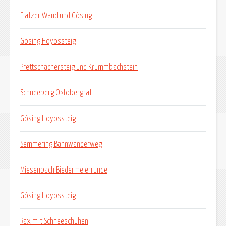
Flatzer Wand und Gösing
Gösing Hoyossteig
Prettschachersteig und Krummbachstein
Schneeberg Oktobergrat
Gösing Hoyossteig
Semmering Bahnwanderweg
Miesenbach Biedermeierrunde
Gösing Hoyossteig
Rax mit Schneeschuhen