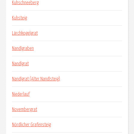
Kuhschneeberg
Kuhsteig
Lärchkogelgrat
Nandlgraben
Nandlgrat
Nandlgrat (Alter Nandlsteig)
Niederlauf
Novembergrat
Nördlicher Grafensteig