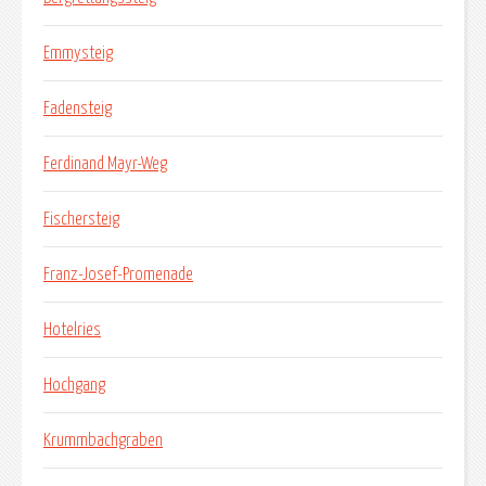
Emmysteig
Fadensteig
Ferdinand Mayr-Weg
Fischersteig
Franz-Josef-Promenade
Hotelries
Hochgang
Krummbachgraben