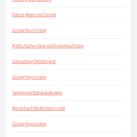
Flatzer Wand und Gösing
Gösing Hoyossteig
Prettschachersteig und Krummbachstein
Schneeberg Oktobergrat
Gösing Hoyossteig
Semmering Bahnwanderweg
Miesenbach Biedermeierrunde
Gösing Hoyossteig