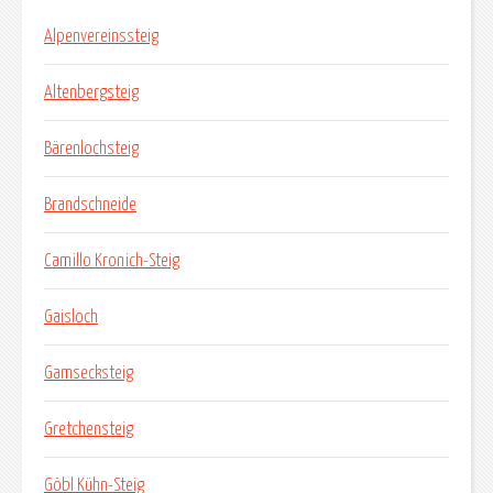
Alpenvereinssteig
Altenbergsteig
Bärenlochsteig
Brandschneide
Camillo Kronich-Steig
Gaisloch
Gamsecksteig
Gretchensteig
Göbl Kühn-Steig