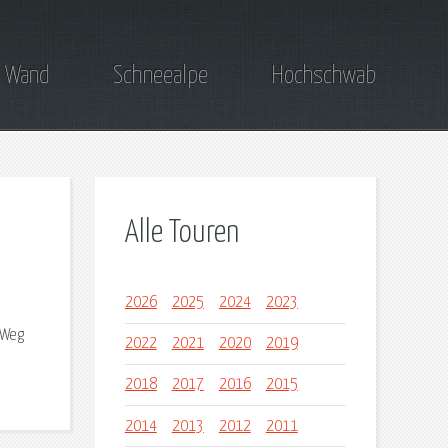
 Wand
Schneealpe
Hochschwab
Alle Touren
2026
2025
2024
2023
 Weg
2022
2021
2020
2019
2018
2017
2016
2015
2014
2013
2012
2011