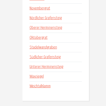
Novembergrat
Nördlicher Grafensteig
Oberer Herminensteig
Oktobergrat
Stadelwandgraben
Südlicher Grafensteig
Unterer Herminensteig
Waxriegel
Weichtalklamm