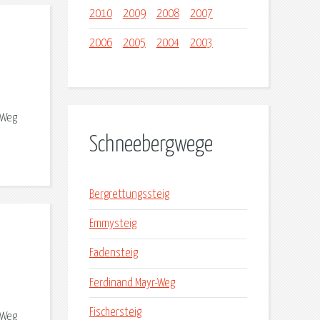
2010
2009
2008
2007
2006
2005
2004
2003
 Weg
Schneebergwege
Bergrettungssteig
Emmysteig
Fadensteig
Ferdinand Mayr-Weg
Fischersteig
 Weg