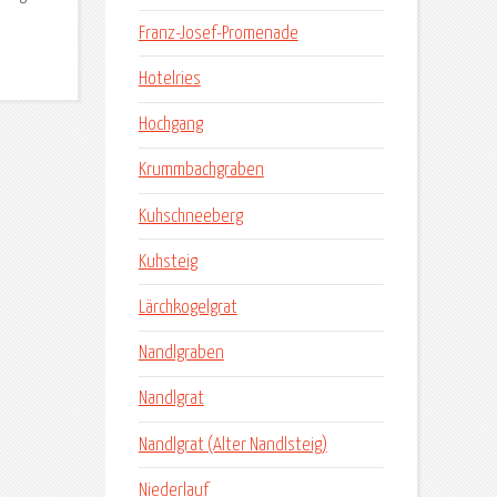
Franz-Josef-Promenade
Hotelries
Hochgang
Krummbachgraben
Kuhschneeberg
Kuhsteig
Lärchkogelgrat
Nandlgraben
Nandlgrat
Nandlgrat (Alter Nandlsteig)
Niederlauf