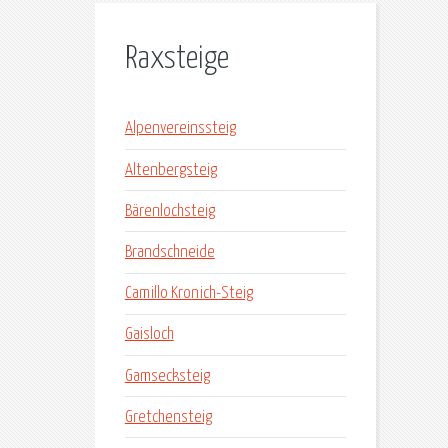
Raxsteige
Alpenvereinssteig
Altenbergsteig
Bärenlochsteig
Brandschneide
Camillo Kronich-Steig
Gaisloch
Gamsecksteig
Gretchensteig