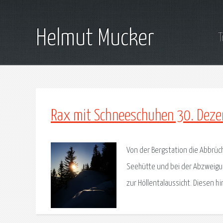
Helmut Mucker
T
Rax mit Schneeschuhen 30. Dez
Von der Bergstation die Abbrüc
Seehütte und bei der Abzweigun
zur Höllentalaussicht. Diesen hi