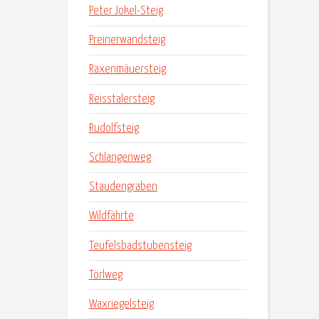
Peter Jokel-Steig
Preinerwandsteig
Raxenmäuersteig
Reisstalersteig
Rudolfsteig
Schlangenweg
Staudengraben
Wildfährte
Teufelsbadstubensteig
Törlweg
Waxriegelsteig