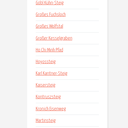
Göbl Kühn-Steig
Großes Fuchsloch
Großes Wolfstal
Großer Kesselgraben
Ho Chi Minh Pfad
Hoyossteig
Karl Kantner-Steig
Kaisersteig
Kontruszsteig
Kronich Eisenweg
Martinsteig