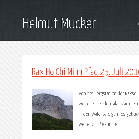
Helmut Mucker
T
Rax Ho Chi Minh Pfad 25. Juli 20
Von der Bergstation der Raxsei
weiter zur Höllentalaussicht. E
in den Wald. Bald geht es gebü
weiter zur Seehütte.