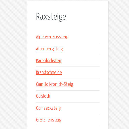
Raxsteige
Alpenvereinssteig
Altenbergsteig
Bärenlochsteig
Brandschneide
Camillo Kronich-Steig
Gaisloch
Gamsecksteig
Gretchensteig