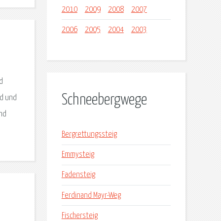
2010
2009
2008
2007
2006
2005
2004
2003
d
Schneebergwege
ad und
und
Bergrettungssteig
Emmysteig
Fadensteig
Ferdinand Mayr-Weg
Fischersteig