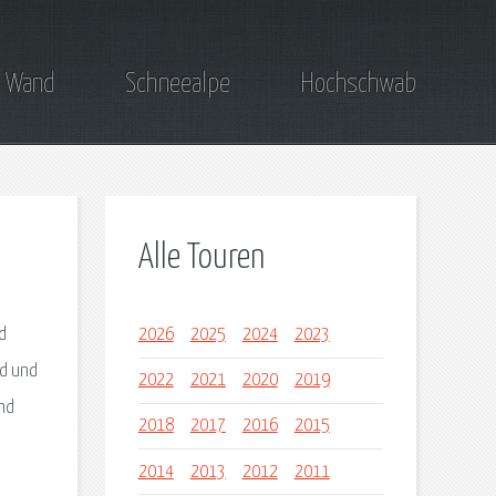
 Wand
Schneealpe
Hochschwab
Alle Touren
d
2026
2025
2024
2023
ad und
2022
2021
2020
2019
und
2018
2017
2016
2015
2014
2013
2012
2011