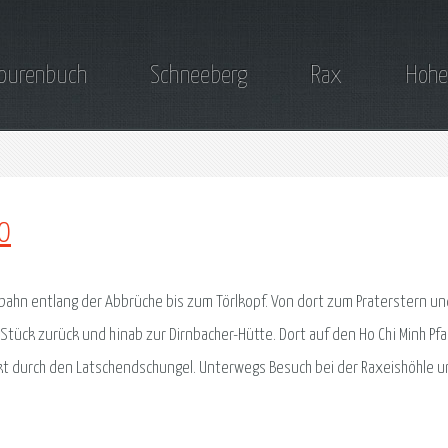
ourenbuch
Schneeberg
Rax
Hohe
10
lbahn entlang der Abbrüche bis zum Törlkopf. Von dort zum Praterstern un
n Stück zurück und hinab zur Dirnbacher-Hütte. Dort auf den Ho Chi Minh Pf
ckt durch den Latschendschungel. Unterwegs Besuch bei der Raxeishöhle 