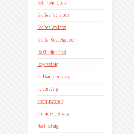
Göbl Kühn-Steig
Großes Fuchsloch
Großes Wolfstal
Großer Kesselgraben
Ho Chi Minh Pfad
Hoyossteig
Karl Kantner-Steig
Kaisersteig
Kontruszsteig
Kronich Eisenweg
Martinsteig