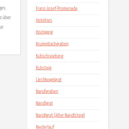
ges.
Franz-Josef-Promenade
ls über
Hotelries
ur
Hochgang
Krummbachgraben
Kuhschneeberg
Kuhsteig
Lärchkogelgrat
Nandlgraben
Nandlgrat
Nandlgrat (Alter Nandlsteig)
Niederlauf