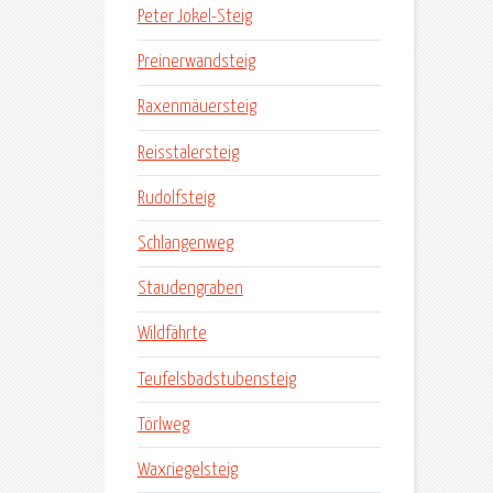
Peter Jokel-Steig
Preinerwandsteig
Raxenmäuersteig
Reisstalersteig
Rudolfsteig
Schlangenweg
Staudengraben
Wildfährte
Teufelsbadstubensteig
Törlweg
Waxriegelsteig