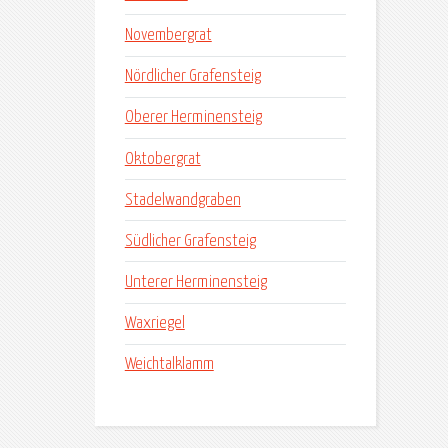
Novembergrat
Nördlicher Grafensteig
Oberer Herminensteig
Oktobergrat
Stadelwandgraben
Südlicher Grafensteig
Unterer Herminensteig
Waxriegel
Weichtalklamm