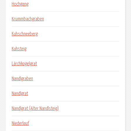
Hochgang
Krummbachgraben
Kuhschneeberg
Kuhsteig
Lärchkogelgrat
Nandlgraben
Nandlgrat
Nandlgrat (Alter Nandlsteig)
Niederlauf