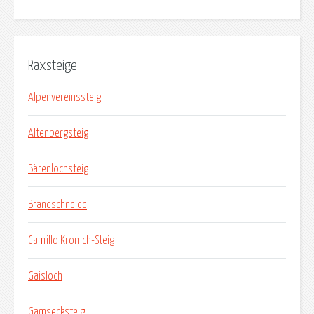
Raxsteige
Alpenvereinssteig
Altenbergsteig
Bärenlochsteig
Brandschneide
Camillo Kronich-Steig
Gaisloch
Gamsecksteig