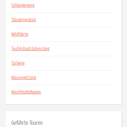
Schlangenweg
Staudengraben
Wildfährte
Teufelsbadstubensteig
Törlweg
Waxriegelsteig
Wachthüttelkamm
Geführte Touren