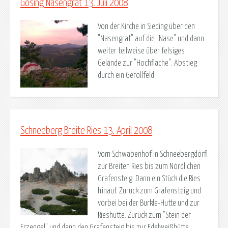
Gösing Nasengrat 13. Juli 2008
Von der Kirche in Sieding über den
"Nasengrat" auf die "Nase" und dann
weiter teilweise über felsiges
Gelände zur "Hochfläche". Abstieg
durch ein Geröllfeld.
Schneeberg Breite Ries 13. April 2008
Vom Schwabenhof in Schneebergdörfl
zur Breiten Ries bis zum Nördlichen
Grafensteig. Dann ein Stück die Ries
hinauf. Zurück zum Grafensteig und
vorbei bei der Burkle-Hutte und zur
Rieshütte. Zurück zum "Stein der
Erzengel" und dann den Grafensteig bis zur Edelweißhütte.