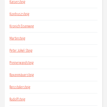
Kaisersteig
Kontruszsteig
Kronich Eisenweg
Martinsteig
Peter Jokel-Steig
Preinerwandsteig
Raxenmäuersteig
Reisstalersteig
Rudolfsteig