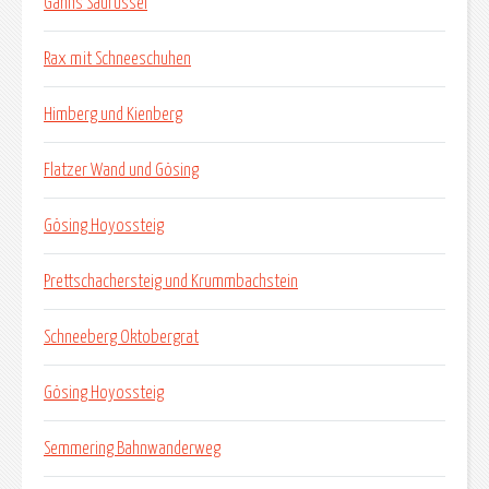
Gahns Saurüssel
Rax mit Schneeschuhen
Himberg und Kienberg
Flatzer Wand und Gösing
Gösing Hoyossteig
Prettschachersteig und Krummbachstein
Schneeberg Oktobergrat
Gösing Hoyossteig
Semmering Bahnwanderweg