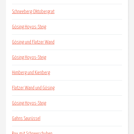
Schneeberg Oktobergrat
Gösing Hoyos-Steig
Gösing und Flatzer Wand
Gösing Hoyos-Steig
Himberg und Kienberg
Flatzer Wand und Gösing
Gösing Hoyos-Steig
Gahns Saurüssel
Rax mit Schneeschuhen