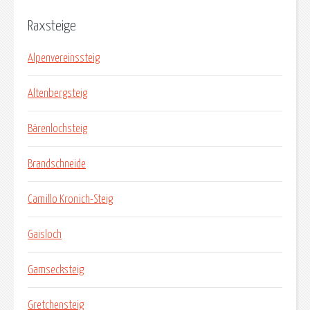
Raxsteige
Alpenvereinssteig
Altenbergsteig
Bärenlochsteig
Brandschneide
Camillo Kronich-Steig
Gaisloch
Gamsecksteig
Gretchensteig