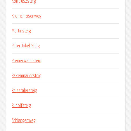
Kontruszsteig
Kronich Eisenweg
Martinsteig
Peter Jokel-Steig
Preinerwandsteig
Raxenmäuersteig
Reisstalersteig
Rudolfsteig
Schlangenweg