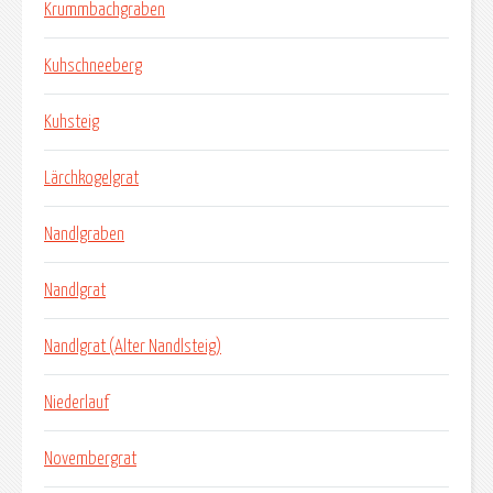
Krummbachgraben
Kuhschneeberg
Kuhsteig
Lärchkogelgrat
Nandlgraben
Nandlgrat
Nandlgrat (Alter Nandlsteig)
Niederlauf
Novembergrat